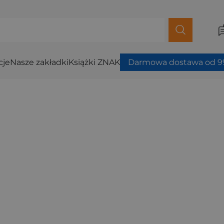
cje
Nasze zakładki
Książki ZNAK
Darmowa dostawa od 99