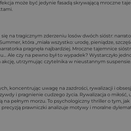
fekcja może być jedynie fasadą skrywającą mroczne tajemn
ktami.
ą się na tragicznym zderzeniu losów dwóch sióstr: narrator
y, Summer, która „miała wszystko: urodę, pieniądze, szcz
narratorka pragnęła najbardziej. Mroczne tajemnice sióst
ku… Ale czy na pewno był to wypadek? Wystarczyło jedno
a akcję, utrzymując czytelnika w nieustannym suspensie
ch, koncentrując uwagę na zazdrości, rywalizacji i obsesj
 krzywdy i pragnienie cudzego życia. Rywalizacja o miłoś
ofą na pełnym morzu. To psychologiczny thriller o tym, ja
 precyzją prawniczki analizuje motywy i moralne dylemat