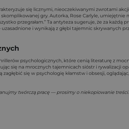
charakteryzuje się licznymi, nieoczekiwanymi zwrotami akc
ej skomplikowanej gry. Autorka, Rose Carlyle, umiejętnie
zystko przegrałam.” Ta antyteza sugeruje, że za każdą p
e uzasadnione i wynikają z głębi tajemnic skrywanych pr
cznych
thrillerów psychologicznych, które cenią literaturę z m
c się na mrocznych tajemnicach sióstr i rywalizacji opart
cą zagłębić się w psychologię kłamstw i obsesji, oglądaj
zanujmy twórczą pracę — prosimy o niekopiowanie treści.