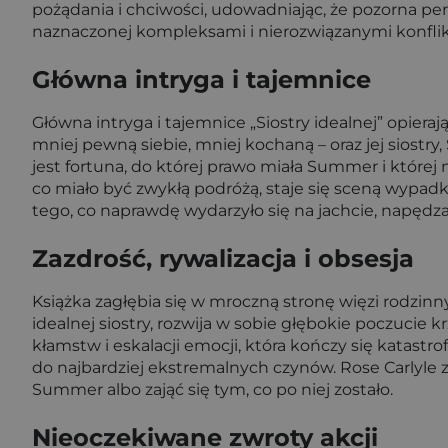
pożądania i chciwości, udowadniając, że pozorna per
naznaczonej kompleksami i nierozwiązanymi konfli
Główna intryga i tajemnice
Główna intryga i tajemnice „Siostry idealnej” opieraj
mniej pewną siebie, mniej kochaną – oraz jej siostr
jest fortuna, do której prawo miała Summer i której 
co miało być zwykłą podróżą, staje się sceną wypad
tego, co naprawdę wydarzyło się na jachcie, napędz
Zazdrość, rywalizacja i obsesja
Książka zagłębia się w mroczną stronę więzi rodzinny
idealnej siostry, rozwija w sobie głębokie poczucie
kłamstw i eskalacji emocji, która kończy się katastr
do najbardziej ekstremalnych czynów. Rose Carlyle z
Summer albo zająć się tym, co po niej zostało.
Nieoczekiwane zwroty akcji