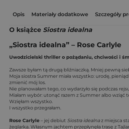
Opis
Materiały dodatkowe
Szczegóły p
O książce
Siostra idealna
„Siostra idealna” – Rose Carlyle
Uwodzicielski thriller o pożądaniu, chciwości i 
Zawsze byłam tą drugą bliźniaczką. Mniej pewną siebi
Moja siostra Summer miała wszystko: urodę, pieniądz
zmienić mój los.
Nie planowałam tego, co wydarzyło się podczas rejsu j
Miałam wybór: utonąć razem z Summer albo wziąć to,
Wzięłam wszystko.
I wszystko przegrałam.
Rose Carlyle
– jej debiut
Siostra idealna
z miejsca st
żeglarka. Własnym jachtem przepłynęła trasę z Tajlan