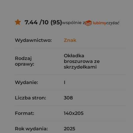
7.44 /10 (95)
wspólnie z
Wydawnictwo:
Znak
Okładka
Rodzaj
broszurowa ze
oprawy:
skrzydełkami
Wydanie:
I
Liczba stron:
308
Format:
140x205
Rok wydania:
2025