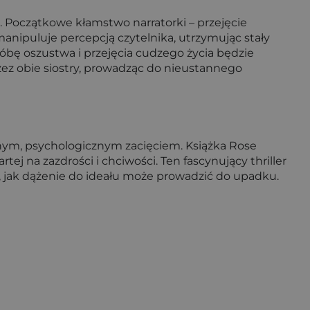
ji. Początkowe kłamstwo narratorki – przejęcie
 manipuluje percepcją czytelnika, utrzymując stały
róbę oszustwa i przejęcia cudzego życia będzie
zez obie siostry, prowadząc do nieustannego
ocnym, psychologicznym zacięciem. Książka Rose
ej na zazdrości i chciwości. Ten fascynujący thriller
ąc, jak dążenie do ideału może prowadzić do upadku.