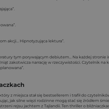
jająca”.
uowana”.
m akcji… Hipnotyzująca lektura”.
iteratury tym porywającym debiutem… Na każdej stronie
źniąt zakotwicza narrację w rzeczywistości. Czytelnik na 
aplanowana”.
niaczkach
, który z miejsca stał się bestsellerem i trafił do czytel
ując, jak silne więzi rodzinne mogą stać się źródłem śmie
trzeni rejsu jachtem z Tajlandii. Ten thriller o bliźniaczk