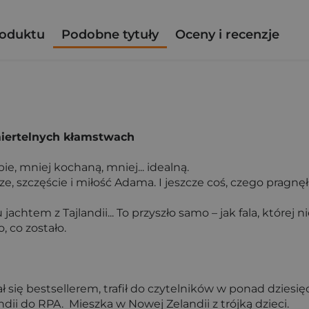
roduktu
Podobne tytuły
Oceny i recenzje
śmiertelnych kłamstwach
e, mniej kochaną, mniej... idealną.
e, szczęście i miłość Adama. I jeszcze coś, czego pragnę
achtem z Tajlandii... To przyszło samo – jak fala, której
 co zostało.
ał się bestsellerem, trafił do czytelników w ponad dziesięc
dii do RPA. Mieszka w Nowej Zelandii z trójką dzieci.