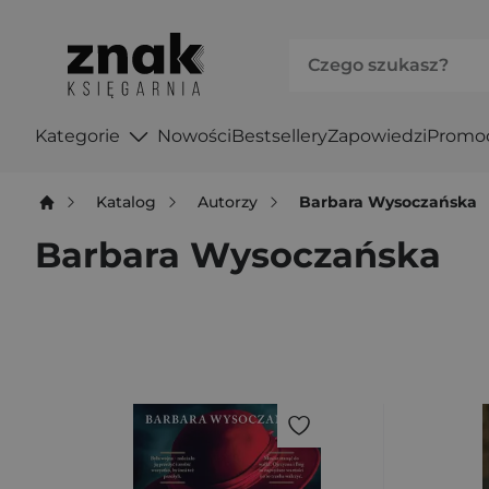
Kategorie
Nowości
Bestsellery
Zapowiedzi
Promo
Katalog
Autorzy
Barbara Wysoczańska
Barbara Wysoczańska