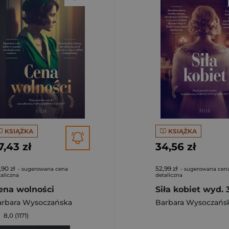
KSIĄŻKA
KSIĄŻKA
7,43 zł
34,56 zł
,90 zł
52,99 zł
- sugerowana cena
- sugerowana cen
aliczna
detaliczna
ena wolności
Siła kobiet wyd. 
arbara Wysoczańska
Barbara Wysoczańs
8,0 (1171)