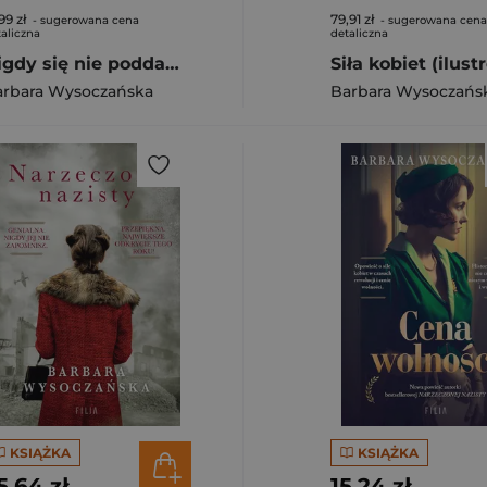
99 zł
79,91 zł
- sugerowana cena
- sugerowana cena
aliczna
detaliczna
Nigdy się nie poddam wyd. kieszonkowe
arbara Wysoczańska
Barbara Wysoczańs
KSIĄŻKA
KSIĄŻKA
5,64 zł
15,24 zł