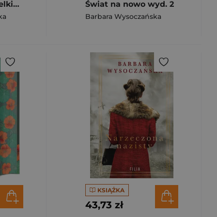
Kolaborantka Wielkie Litery
Świat na nowo wyd. 2
ka
Barbara Wysoczańska
KSIĄŻKA
43,73 zł