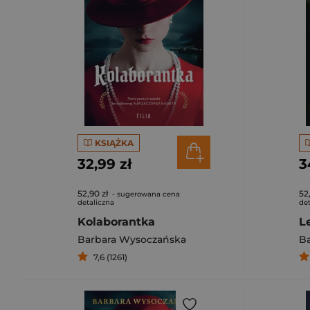
KSIĄŻKA
32,99 zł
3
52,90 zł
52
- sugerowana cena
detaliczna
det
Kolaborantka
L
Barbara Wysoczańska
B
7,6 (1261)