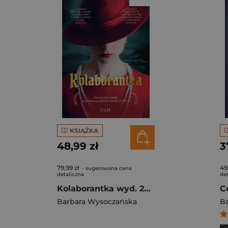
KSIĄŻKA
48,99 zł
3
79,99 zł
49
- sugerowana cena
detaliczna
det
Kolaborantka wyd. 2025
C
Barbara Wysoczańska
B