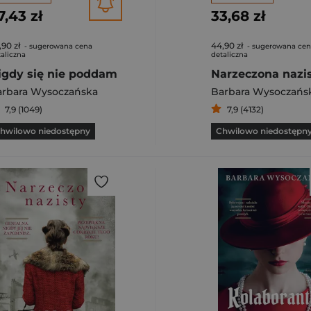
7,43 zł
33,68 zł
,90 zł
44,90 zł
- sugerowana cena
- sugerowana ce
aliczna
detaliczna
igdy się nie poddam
Narzeczona nazi
arbara Wysoczańska
Barbara Wysoczańs
7,9 (1049)
7,9 (4132)
hwilowo niedostępny
Chwilowo niedostępn