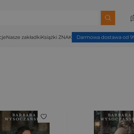
cje
Nasze zakładki
Książki ZNAK
Darmowa dostawa od 99