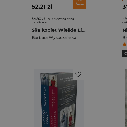
52,21 zł
3
54,90 zł
49
- sugerowana cena
detaliczna
det
Siła kobiet Wielkie Litery
N
Barbara Wysoczańska
B
C