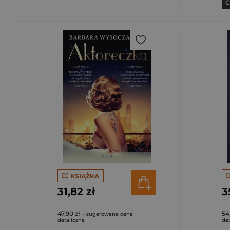
C
KSIĄŻKA
31,82 zł
3
47,90 zł
54
- sugerowana cena
detaliczna
det