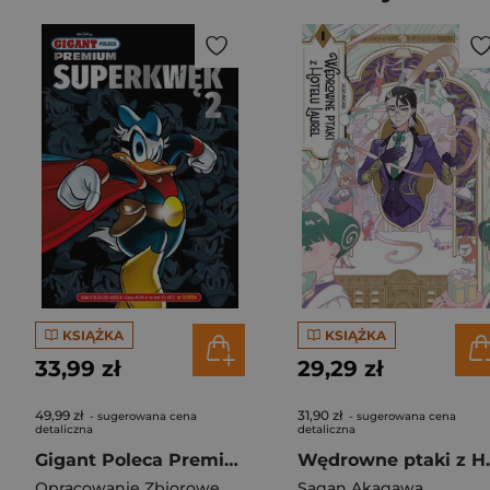
KSIĄŻKA
KSIĄŻKA
33,99 zł
29,29 zł
49,99 zł
31,90 zł
- sugerowana cena
- sugerowana cena
detaliczna
detaliczna
Gigant Poleca Premium. Tom 3/2026. Superkwęk 2
Wędrowne pt
Opracowanie Zbiorowe
Sagan Akagawa