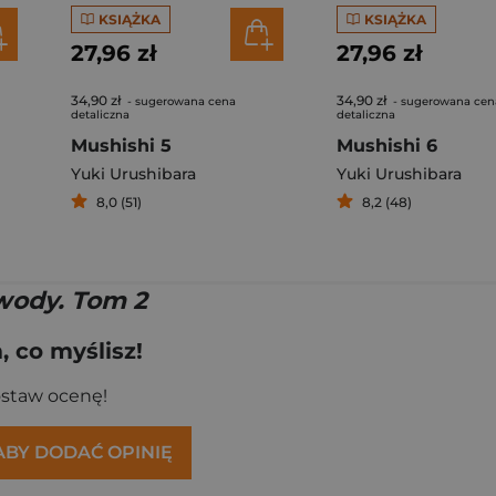
KSIĄŻKA
KSIĄŻKA
27,96 zł
27,96 zł
34,90 zł
34,90 zł
- sugerowana cena
- sugerowana cen
detaliczna
detaliczna
Mushishi 5
Mushishi 6
Yuki Urushibara
Yuki Urushibara
8,0 (51)
8,2 (48)
ody. Tom 2
 co myślisz!
ostaw ocenę!
 ABY DODAĆ OPINIĘ