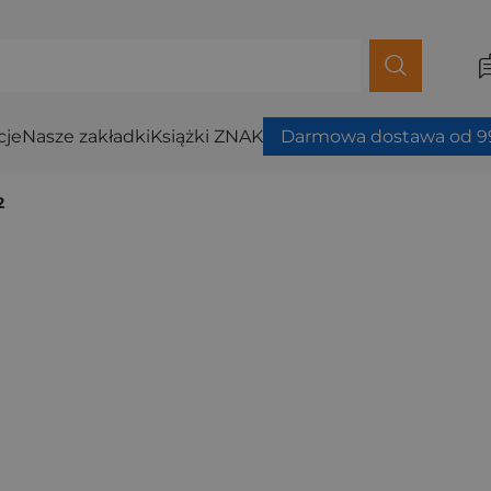
cje
Nasze zakładki
Książki ZNAK
Darmowa dostawa od 99
2