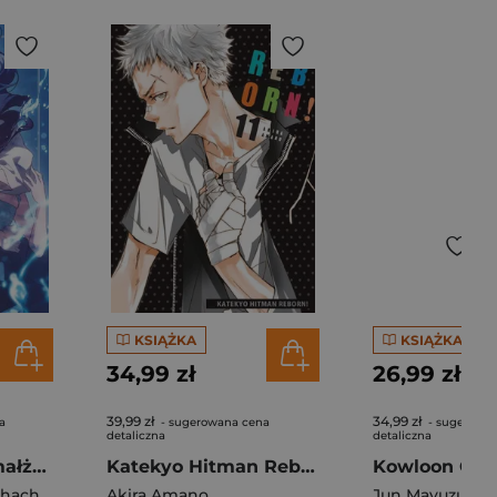
KSIĄŻKA
KSIĄŻKA
34,99 zł
26,99 zł
39,99 zł
34,99 zł
a
- sugerowana cena
- sugerowa
detaliczna
detaliczna
Broken ring. To małżeństwo i tak się rozpadnie. Tom 4
Katekyo Hitman Reborn! Tom 11
hacha
,
CHOKAM
Akira Amano
Jun Mayuzuki