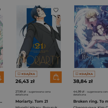
KSIĄŻKA
KSIĄŻKA
26,43 zł
38,84 zł
27,99 zł
44,99 zł
- sugerowana cena
- sugerowana cen
detaliczna
detaliczna
aki z Hotelu Laurel. Tom 1
Moriarty. Tom 21
Miyoshi Hikaru
,
Ryousuke Takeuchi
Cheong-gwa
,
Kim C