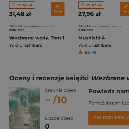
KSIĄŻKA
KSIĄŻKA
31,48 zł
27,96 zł
34,90 zł
34,90 zł
- sugerowana cena
- sugerowana cena
detaliczna
detaliczna
Wezbrane wody. Tom 1
Mushishi 4
Yuki Urushibara
Yuki Urushibara
8,0 (63)
Oceny i recenzje książki
Wezbrane w
Średnia ocen:
Powiedz nam,
~
/10
Pomóż innym i z
ZALOGUJ SIĘ,
Liczba ocen:
0