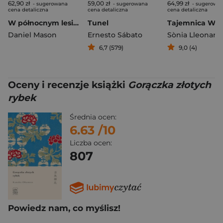
62,90 zł
59,00 zł
64,99 zł
- sugerowana
- sugerowana
- sugerowa
cena detaliczna
cena detaliczna
cena detaliczna
W północnym lesie wyd. 2026
Tunel
Tajemnica We
Daniel Mason
Ernesto Sábato
6,7 (579)
9,0 (4)
Oceny i recenzje książki
Gorączka złotych
rybek
Średnia ocen:
6.63
/10
Liczba ocen:
807
Powiedz nam, co myślisz!