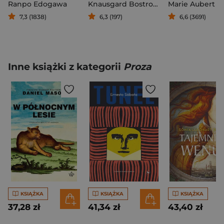
Ranpo Edogawa
Knausgard Bostrom Linda
Marie Aubert
7,3 (1838)
6,3 (197)
6,6 (3691)
Inne książki z kategorii
Proza
KSIĄŻKA
KSIĄŻKA
KSIĄŻKA
37,28 zł
41,34 zł
43,40 zł