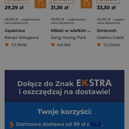
29,29 zł
31,36 zł
33,30 zł
45,00 zł
49,00 zł
42,00 zł
- sugerowana
- sugerowana
- sugerowa
cena detaliczna
cena detaliczna
cena detaliczna
Gąsienica
Miłość w wielkim mieście
Zmierzch
Ranpo Edogawa
Sang Young Park
Osamu Dazai
7,3 (1838)
6,8 (165)
7,2 (2045)
Dołącz do
Znak
i oszczędzaj na dostawie!
Twoje korzyści:
Darmowa dostawa od 99 zł z