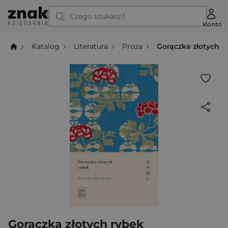
Czego szukasz?
Konto
Katalog
Literatura
Proza
Gorączka złotych r
Gorączka złotych rybek