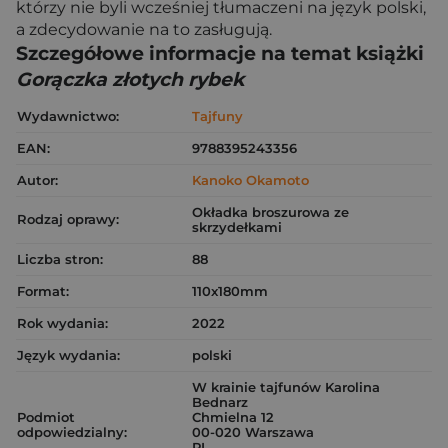
którzy nie byli wcześniej tłumaczeni na język polski,
a zdecydowanie na to zasługują.
Szczegółowe informacje na temat książki
Gorączka złotych rybek
Wydawnictwo:
Tajfuny
EAN:
9788395243356
Autor:
Kanoko Okamoto
Okładka broszurowa ze
Rodzaj oprawy:
skrzydełkami
Liczba stron:
88
Format:
110x180mm
Rok wydania:
2022
Język wydania:
polski
W krainie tajfunów Karolina
Bednarz
Podmiot
Chmielna 12
odpowiedzialny:
00-020 Warszawa
PL