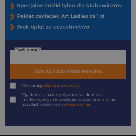
Specjalne zniżki tylko dla klubowiczów
Pakiet zakładek Art Ladies za 1 zł
Brak opłat za uczestnictwo
Twój e-mail
DOŁĄCZ DO ZNAK EKSTRA
*
Akceptuję
politykę prywatności
*
Zgadzam się na otrzymywanie wiadomości
marketingowych (newsletter) na podany
e-mail
na
zasadach określonych w
regulaminie
.