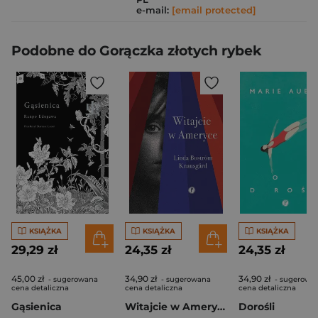
e-mail:
[email protected]
Podobne do Gorączka złotych rybek
KSIĄŻKA
KSIĄŻKA
KSIĄŻKA
29,29 zł
24,35 zł
24,35 zł
45,00 zł
34,90 zł
34,90 zł
- sugerowana
- sugerowana
- sugerowa
cena detaliczna
cena detaliczna
cena detaliczna
Gąsienica
Witajcie w Ameryce
Dorośli