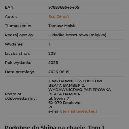
EAN:
9788368646405
Autor:
Esu Omori
Tłumaczenie:
Tomasz Molski
Rodzaj oprawy:
Okładka broszurowa (miękka)
Wydanie:
1
Liczba stron:
208
Rok wydania:
2026
Data premiery:
2026-06-19
1. WYDAWNICTWO KOTORI
BEATA BAMBER 2.
WYDAWNICTWO PAPIERÓWKA
Podmiot
BEATA BAMBER
odpowiedzialny:
ul. Sowia 7
62-070 Dopiewo
PL
e-mail:
[email protected]
Podobne do Shiba na chacie. Tom 1