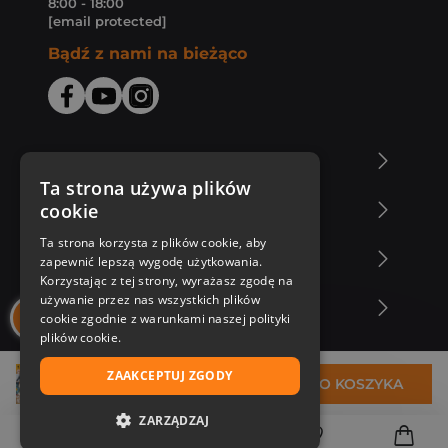
8:00 - 18:00
[email protected]
Bądź z nami na bieżąco
O Księgarni Znak
Ta strona używa plików
cookie
Zakupy u nas
Ta strona korzysta z plików cookie, aby
Nasza oferta
zapewnić lepszą wygodę użytkowania.
Korzystając z tej strony, wyrażasz zgodę na
używanie przez nas wszystkich plików
Nasi autorzy
cookie zgodnie z warunkami naszej polityki
plików cookie.
ZAAKCEPTUJ ZGODY
29,29 zł
DO KOSZYKA
ZARZĄDZAJ