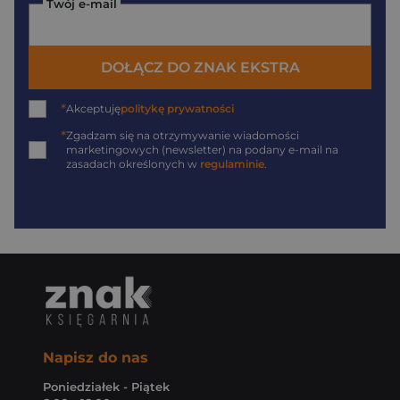
Twój e-mail
DOŁĄCZ DO ZNAK EKSTRA
*
Akceptuję
politykę prywatności
*
Zgadzam się na otrzymywanie wiadomości
marketingowych (newsletter) na podany
e-mail
na
zasadach określonych w
regulaminie
.
Napisz do nas
Poniedziałek - Piątek