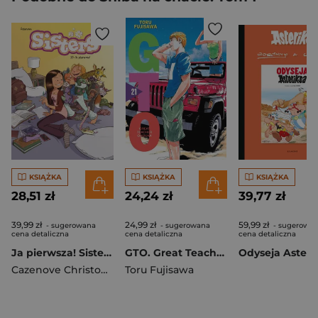
KSIĄŻKA
KSIĄŻKA
KSIĄŻKA
28,51 zł
24,24 zł
39,77 zł
39,99 zł
24,99 zł
59,99 zł
- sugerowana
- sugerowana
- sugerowa
cena detaliczna
cena detaliczna
cena detaliczna
Ja pierwsza! Sisters. Tom 20
GTO. Great Teacher Onizuka. Nowa edycja. Tom 21
Cazenove Christophe
Toru Fujisawa