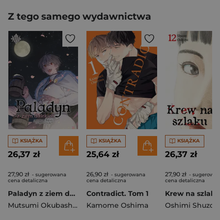
Z tego samego wydawnictwa
KSIĄŻKA
KSIĄŻKA
KSIĄŻKA
26,37 zł
25,64 zł
26,37 zł
27,90 zł
26,90 zł
27,90 zł
- sugerowana
- sugerowana
- sugerowa
cena detaliczna
cena detaliczna
cena detaliczna
Paladyn z ziem dalekich. Tom 14
Contradict. Tom 1
Mutsumi Okubashi
,
Kususaga Rin
Kamome Oshima
Oshimi Shuzo