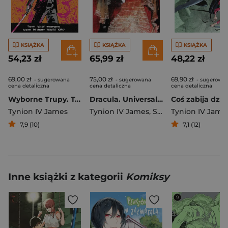
KSIĄŻKA
KSIĄŻKA
KSIĄŻKA
54,23 zł
65,99 zł
48,22 zł
69,00 zł
75,00 zł
69,90 zł
- sugerowana
- sugerowana
- sugerowa
cena detaliczna
cena detaliczna
cena detaliczna
Wyborne Trupy. Tom 1
Dracula. Universal Monsters
Tynion IV James
Tynion IV James
,
Simmonds Martin
Tynion IV Jame
7,9 (10)
7,1 (12)
Inne książki z kategorii
Komiksy