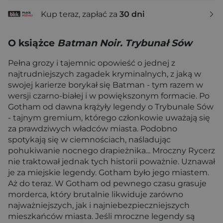
Kup teraz, zapłać za
30 dni
O książce
Batman Noir. Trybunał Sów
Pełna grozy i tajemnic opowieść o jednej z
najtrudniejszych zagadek kryminalnych, z jaką w
swojej karierze borykał się Batman - tym razem w
wersji czarno-białej i w powiększonym formacie. Po
Gotham od dawna krążyły legendy o Trybunale Sów
- tajnym gremium, którego członkowie uważają się
za prawdziwych władców miasta. Podobno
spotykają się w ciemnościach, naśladując
pohukiwanie nocnego drapieżnika... Mroczny Rycerz
nie traktował jednak tych historii poważnie. Uznawał
je za miejskie legendy. Gotham było jego miastem.
Aż do teraz. W Gotham od pewnego czasu grasuje
morderca, który brutalnie likwiduje zarówno
najważniejszych, jak i najniebezpieczniejszych
mieszkańców miasta. Jeśli mroczne legendy są