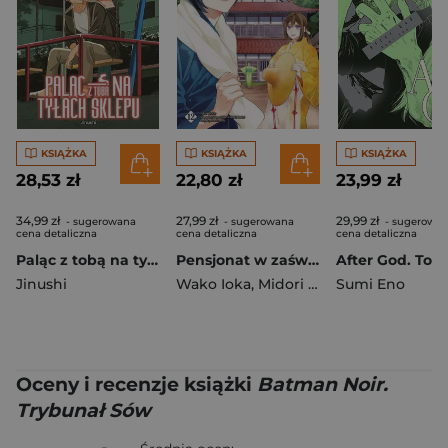
KSIĄŻKA
KSIĄŻKA
KSIĄŻKA
28,53 zł
22,80 zł
23,99 zł
34,99 zł
27,99 zł
29,99 zł
- sugerowana
- sugerowana
- sugerowa
cena detaliczna
cena detaliczna
cena detaliczna
Paląc z tobą na tyłach sklepu. Tom 7
Pensjonat w zaświatach. Tom 12
After God. Tom
Jinushi
Wako Ioka
,
Midori Yuuma
Sumi Eno
Oceny i recenzje książki
Batman Noir.
Trybunał Sów