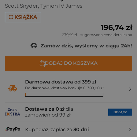
Scott Snyder
,
Tynion IV James
KSIĄŻKA
196,74 zł
279,99 zł
- sugerowana cena detaliczna
Zamów dziś, wyślemy w ciągu 24h!
DODAJ DO KOSZYKA
Darmowa dostawa od 399 zł
Do darmowej dostawy brakuje Ci 399,00 zł
Dostawa za 0 zł
dla
DOŁĄCZ
zamówień od 99 zł
Kup teraz, zapłać za
30 dni