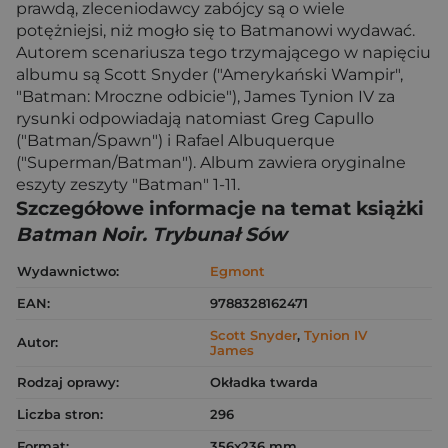
prawdą, zleceniodawcy zabójcy są o wiele
potężniejsi, niż mogło się to Batmanowi wydawać.
Autorem scenariusza tego trzymającego w napięciu
albumu są Scott Snyder ("Amerykański Wampir",
"Batman: Mroczne odbicie"), James Tynion IV za
rysunki odpowiadają natomiast Greg Capullo
("Batman/Spawn") i Rafael Albuquerque
("Superman/Batman"). Album zawiera oryginalne
eszyty zeszyty "Batman" 1-11.
Szczegółowe informacje na temat książki
Batman Noir. Trybunał Sów
Wydawnictwo:
Egmont
EAN:
9788328162471
Scott Snyder
,
Tynion IV
Autor:
James
Rodzaj oprawy:
Okładka twarda
Liczba stron:
296
Format:
356x236 mm