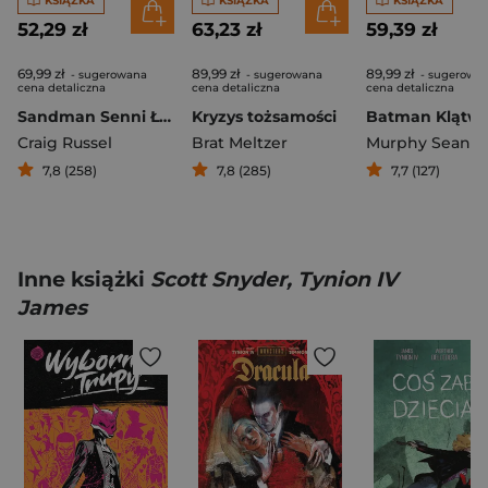
KSIĄŻKA
KSIĄŻKA
KSIĄŻKA
52,29 zł
63,23 zł
59,39 zł
69,99 zł
89,99 zł
89,99 zł
- sugerowana
- sugerowana
- sugerowa
cena detaliczna
cena detaliczna
cena detaliczna
Sandman Senni Łowcy
Kryzys tożsamości
Craig Russel
Brat Meltzer
Murphy Sean
7,8 (258)
7,8 (285)
7,7 (127)
Inne książki
Scott Snyder, Tynion IV
James