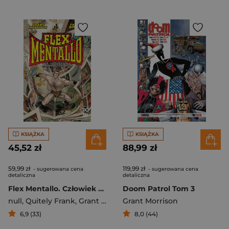
KSIĄŻKA
KSIĄŻKA
45,52 zł
88,99 zł
59,99 zł
119,99 zł
- sugerowana cena
- sugerowana cena
detaliczna
detaliczna
Flex Mentallo. Człowiek Mięśniowej Tajemnicy
Doom Patrol Tom 3
null
,
Quitely Frank
,
Grant Morrison
Grant Morrison
6,9 (33)
8,0 (44)