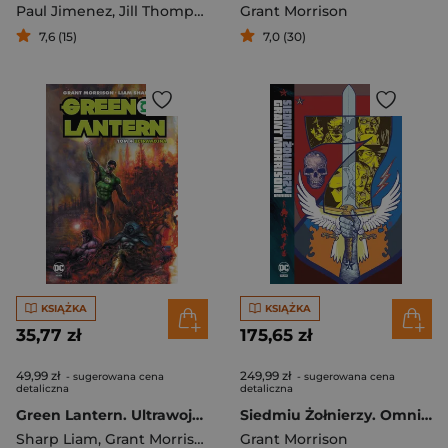
Paul Jimenez
,
Jill Thompson
,
Paul
Grant Morrison
,
Grant Morrison
7,6 (15)
7,0 (30)
KSIĄŻKA
KSIĄŻKA
35,77 zł
175,65 zł
49,99 zł
249,99 zł
- sugerowana cena
- sugerowana cena
detaliczna
detaliczna
Green Lantern. Ultrawojna. Tom 4
Siedmiu Żołnierzy. Omnibus
Sharp Liam
,
Grant Morrison
Grant Morrison