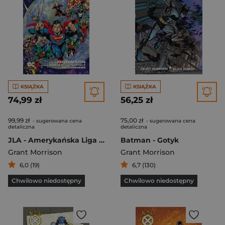
KSIĄŻKA
KSIĄŻKA
74,99 zł
56,25 zł
99,99 zł
75,00 zł
- sugerowana cena
- sugerowana cena
detaliczna
detaliczna
JLA - Amerykańska Liga Sprawiedliwości Tom 4
Batman - Gotyk
Grant Morrison
Grant Morrison
6,0 (19)
6,7 (130)
Chwilowo niedostępny
Chwilowo niedostępny