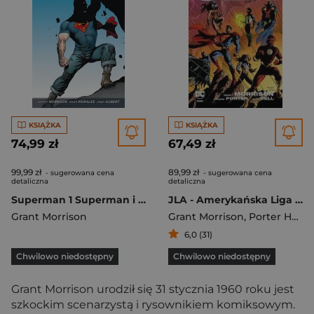
KSIĄŻKA
KSIĄŻKA
74,99 zł
67,49 zł
99,99 zł
89,99 zł
- sugerowana cena
- sugerowana cena
detaliczna
detaliczna
Superman 1 Superman i Ludzie ze stali
JLA - Amerykańska Liga Sprawiedliwości Tom 3
Grant Morrison
Grant Morrison
,
Porter Howard
6,0 (31)
Chwilowo niedostępny
Chwilowo niedostępny
Grant Morrison urodził się 31 stycznia 1960 roku jest
szkockim scenarzystą i rysownikiem komiksowym.