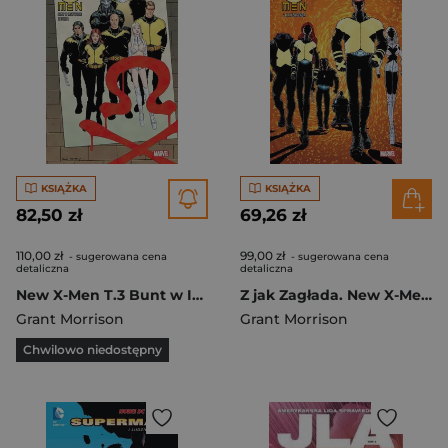
KSIĄŻKA
KSIĄŻKA
82,50 zł
69,26 zł
110,00 zł
99,00 zł
- sugerowana cena
- sugerowana cena
detaliczna
detaliczna
New X-Men T.3 Bunt w Instytucie Xaviera
Z jak Zagłada. New X-Men. Tom 1
Grant Morrison
Grant Morrison
Chwilowo niedostępny