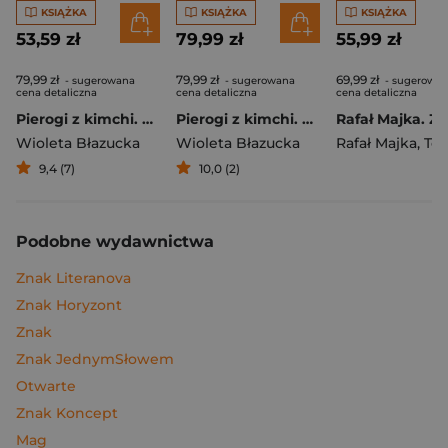
KSIĄŻKA
KSIĄŻKA
KSIĄŻKA
53,59 zł
79,99 zł
55,99 zł
79,99 zł
79,99 zł
69,99 zł
- sugerowana
- sugerowana
- sugerowa
cena detaliczna
cena detaliczna
cena detaliczna
Pierogi z kimchi. Moje ulubione azjatyckie przepisy
Pierogi z kimchi. Moje ulubione azjatyckie przepisy - książka z autografem
Wioleta Błazucka
Wioleta Błazucka
Rafał Majka
,
Tomasz 
9,4 (7)
10,0 (2)
Podobne wydawnictwa
Znak Literanova
Znak Horyzont
Znak
Znak JednymSłowem
Otwarte
Znak Koncept
Mag