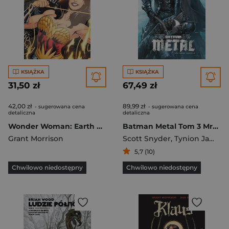
KSIĄŻKA
KSIĄŻKA
31,50 zł
67,49 zł
42,00 zł
89,99 zł
- sugerowana cena
- sugerowana cena
detaliczna
detaliczna
Wonder Woman: Earth One: DC Compact Comics Edition
Batman Metal Tom 3 Mroczny wszechświat
Grant Morrison
Scott Snyder
,
Tynion James
,
5,7 (10)
Chwilowo niedostępny
Chwilowo niedostępny