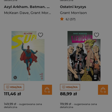
detaliczna
detaliczna
Azyl Arkham. Batman. DC Deluxe
Ostatni kryzys
McKean Dave
,
Grant Morrison
Grant Morrison
6,1 (57)
KSIĄŻKA
KSIĄŻKA
111,46 zł
88,99 zł
149,99 zł
119,99 zł
- sugerowana cena
- sugerowana cena
detaliczna
detaliczna