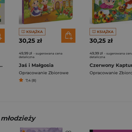
KSIĄŻKA
KSIĄŻKA
30,25 zł
30,25 zł
49,99 zł
49,99 zł
- sugerowana cena
- sugerowana cen
detaliczna
detaliczna
f Travel. Lonely Planet
Jaś i Małgosia
Czerwony Kaptu
Opracowanie Zbiorowe
Opracowanie Zbior
7,4 (8)
 młodzieży