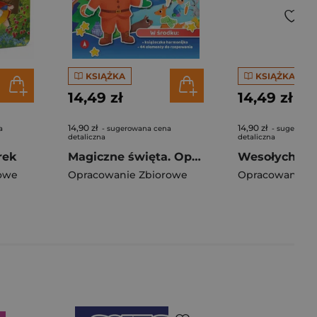
KSIĄŻKA
KSIĄŻKA
14,49 zł
14,49 zł
14,90 zł
14,90 zł
a
- sugerowana cena
- sugerowan
detaliczna
detaliczna
rek
Magiczne święta. Opowiadanka & rzepiki
owe
Opracowanie Zbiorowe
Opracowanie Z