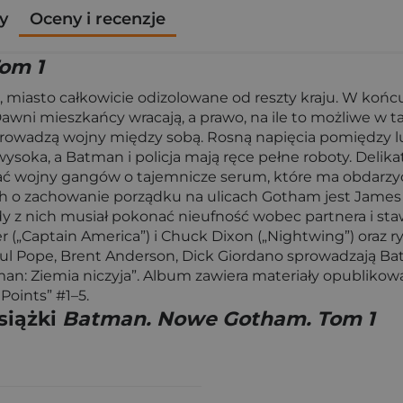
y
Oceny i recenzje
om 1
 miasto całkowicie odizolowane od reszty kraju. W końcu
 Dawni mieszkańcy wracają, a prawo, na ile to możliwe w
prowadzą wojny między sobą. Rosną napięcia pomiędzy lud
ysoka, a Batman i policja mają ręce pełne roboty. Delik
ać wojny gangów o tajemnicze serum, które ma obdarzyć
 o zachowanie porządku na ulicach Gotham jest James Go
dy z nich musiał pokonać nieufność wobec partnera i st
„Captain America”) i Chuck Dixon („Nightwing”) oraz ry
 Paul Pope, Brent Anderson, Dick Giordano sprowadzają B
tman: Ziemia niczyja”. Album zawiera materiały opublik
Points” #1–5.
siążki
Batman. Nowe Gotham. Tom 1