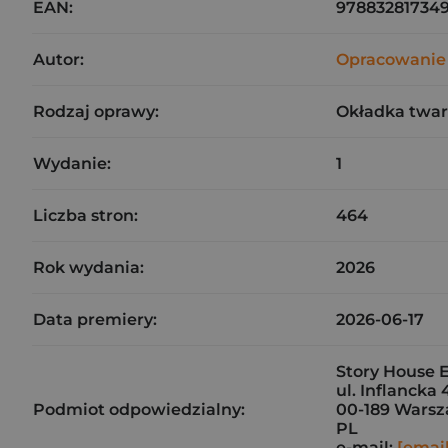
EAN:
978832817349
Autor:
Opracowanie
Rodzaj oprawy:
Okładka twa
Wydanie:
1
Liczba stron:
464
Rok wydania:
2026
Data premiery:
2026-06-17
Story House E
ul. Inflancka 
Podmiot odpowiedzialny:
00-189 Wars
PL
e-mail:
[emai