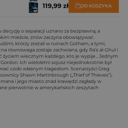
119,99 zł
DO KOSZYKA
 decyzję o separacji uznano za bezprawną, a
 takim mieście, znów zaczyna obowiązywać.
źmi, którzy zostali w ruinach Gotham, a tymi,
atna równowaga zostaje zachwiana, gdy Ra’s al-Ghul i
 życiem wiecznym każdego, kto je wypije... Jednym
rdon. Ich wieloletni sojusz niejednokrotnie był
awiać czoło własnym tragediom. Scenarzyści Greg
sownicy Shawn Martinbrough („Thief of Thieves”),
atmana i jego miasto znad krawędzi zagłady w
owane pierwotnie w amerykańskich zeszytach