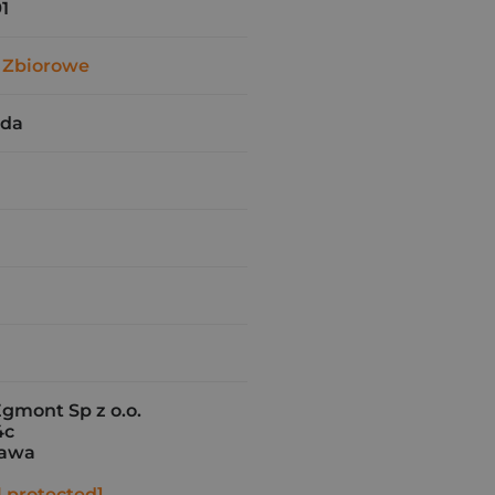
1
 Zbiorowe
rda
gmont Sp z o.o.
4c
zawa
l protected]