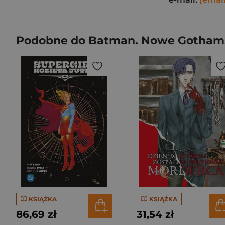
Podobne do Batman. Nowe Gotham.
KSIĄŻKA
KSIĄŻKA
86,69 zł
31,54 zł