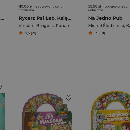
110,00 zł
59,90 zł
- sugerowana cena
- sugerowana cen
detaliczna
detaliczna
Dzień, w którym zostałem seryjnym mordercą. Tom 1
Rycerz Psi Łeb. Księga 2
Na Jedno Pub
Vincent Brugeas
,
Ronan Toulhoat
Michał Śledziński
,
Yoann Guillo
,
Kali
7,5 (21)
7,5 (11)