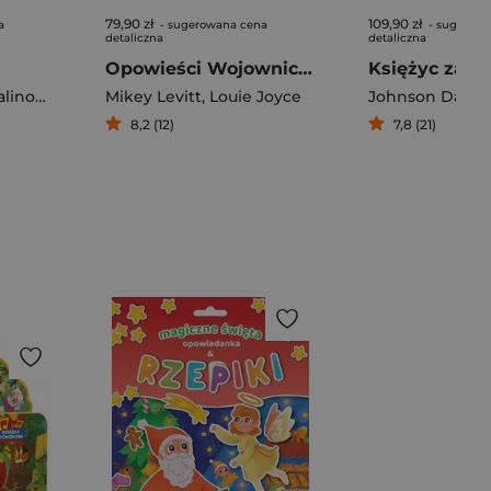
79,90 zł
109,90 zł
a
- sugerowana cena
- sugerowa
detaliczna
detaliczna
Opowieści Wojowniczych Żółwi Ninja. Tom 1
nowski Karol
Mikey Levitt
,
Louie Joyce
Johnson Danie
8,2 (12)
7,8 (21)