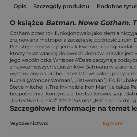
Opis
Szczegóły produktu
Podobne tytuł
O książce
Batman. Nowe Gotham. T
Gotham przez rok funkcjonowało jako ziemia niczyja,
zrujnowana metropolia zaczęła się podnosić z ruin.
Przestępczość wciąż jednak kwitnie, a gangi nadal 
którzy teraz wracają do swoich domów. Stawka jest w
jego wspólniczka Whisper A’Daire zaczynają podsyc
z najważniejszych sojuszników Batmana w staraniach
wystawiony na próbę. Przez lata wspólnej pracy każ
Rucka („Wonder Woman”, „Batwoman”), Ed Brubaker (
Steve Mitchell („The Invincible Iron Man”), a także
bezpośredniej kontynuacji bestsellerowej sagi „Ba
„Detective Comics” #742–753 oraz „Batman: Turning 
Szczegółowe informacje na temat k
Wydawnictwo:
Egmont