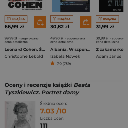
KSIĄŻKA
KSIĄŻKA
KSIĄŻKA
66,99 zł
30,82 zł
31,99 zł
99,99 zł
49,90 zł
39,99 zł
- sugerowana
- sugerowana
- sugerowa
cena detaliczna
cena detaliczna
cena detaliczna
Leonard Cohen. Świadek upadku aniołów
Albania. W szponach czarnego orła
Christophe Lebold
Izabela Nowek
Adam Janus
7,0 (759)
Oceny i recenzje książki
Beata
Tyszkiewicz. Portret damy
Średnia ocen:
7.03
/10
Liczba ocen:
111