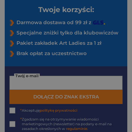
Twoje korzyści:
Darmowa dostawa od 99 zł z
Specjalne zniżki tylko dla klubowiczów
Pakiet zakładek Art Ladies za 1 zł
Brak opłat za uczestnictwo
Twój e-mail
DOŁĄCZ DO ZNAK EKSTRA
*
Akceptuję
politykę prywatności
*
Zgadzam się na otrzymywanie wiadomości
marketingowych (newsletter) na podany
e-mail
na
zasadach określonych w
regulaminie
.