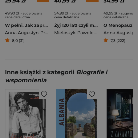
29,94 zł
40,99 zł
34,99 zł
49,90 zł
54,99 zł
49,99 zł
- sugerowana
- sugerowana
- sugerowa
cena detaliczna
cena detaliczna
cena detaliczna
W pełni. Jak zaprzyjaźnić się z menopauzą i brać od życia to, co najlepsze
Żyj 120 lat! czyli moc mikroodżywiania
Anna Augustyn-Protas
Mieloszyk-Pawelec Marta
,
Anna Augus
8,0 (31)
7,3 (222)
Inne książki z kategorii
Biografie i
wspomnienia