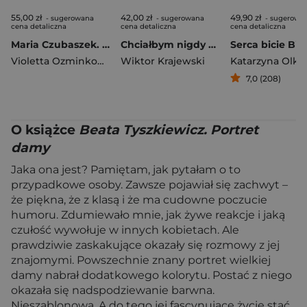
55,00 zł
42,00 zł
49,90 zł
- sugerowana
- sugerowana
- sugerowa
cena detaliczna
cena detaliczna
cena detaliczna
Maria Czubaszek. W coś trzeba nie wierzyć
Chciałbym nigdy cię nie poznać
Violetta Ozminkowski
Wiktor Krajewski
7,0 (208)
O książce
Beata Tyszkiewicz. Portret
damy
Jaka ona jest? Pamiętam, jak pytałam o to
przypadkowe osoby. Zawsze pojawiał się zachwyt –
że piękna, że z klasą i że ma cudowne poczucie
humoru. Zdumiewało mnie, jak żywe reakcje i jaką
czułość wywołuje w innych kobietach. Ale
prawdziwie zaskakujące okazały się rozmowy z jej
znajomymi. Powszechnie znany portret wielkiej
damy nabrał dodatkowego kolorytu. Postać z niego
okazała się nadspodziewanie barwna.
Nieszablonowa. A do tego jej fascynujące życie stać