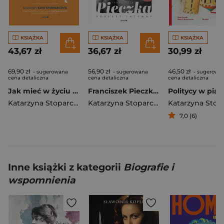
KSIĄŻKA
KSIĄŻKA
KSIĄŻKA
43,67 zł
36,67 zł
30,99 zł
69,90 zł
56,90 zł
46,50 zł
- sugerowana
- sugerowana
- sugerowa
cena detaliczna
cena detaliczna
cena detaliczna
Jak mieć w życiu frajdę. Rozmowy Kasi Stoparczyk wyd. 2
Franciszek Pieczka. Portret intymny wyd. 2
Katarzyna Stoparczyk
Katarzyna Stoparczyk
7,0 (6)
Inne książki z kategorii
Biografie i
wspomnienia