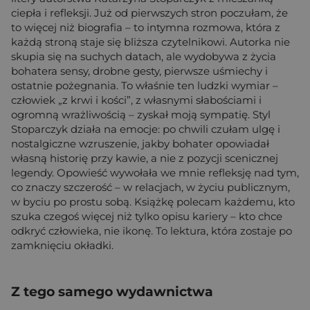
ciepła i refleksji. Już od pierwszych stron poczułam, że
to więcej niż biografia – to intymna rozmowa, która z
każdą stroną staje się bliższa czytelnikowi. Autorka nie
skupia się na suchych datach, ale wydobywa z życia
bohatera sensy, drobne gesty, pierwsze uśmiechy i
ostatnie pożegnania. To właśnie ten ludzki wymiar –
człowiek „z krwi i kości”, z własnymi słabościami i
ogromną wrażliwością – zyskał moją sympatię. Styl
Stoparczyk działa na emocje: po chwili czułam ulgę i
nostalgiczne wzruszenie, jakby bohater opowiadał
własną historię przy kawie, a nie z pozycji scenicznej
legendy. Opowieść wywołała we mnie refleksję nad tym,
co znaczy szczerość – w relacjach, w życiu publicznym,
w byciu po prostu sobą. Książkę polecam każdemu, kto
szuka czegoś więcej niż tylko opisu kariery – kto chce
odkryć człowieka, nie ikonę. To lektura, która zostaje po
zamknięciu okładki.
Z tego samego wydawnictwa