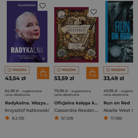
KSIĄŻKA
KSIĄŻKA
KSIĄŻKA
43,54 zł
53,59 zł
33,49 zł
64,99 zł
79,99 zł
49,99 zł
- sugerowana
- sugerowana
- sugerowa
cena detaliczna
cena detaliczna
cena detaliczna
Radykalna. Wszystkie sprzeczności Jadwigi Staniszkis
Oficjalna księga kucharska Westeros. 77 przepisów na kultowe dania z Gry o tron ​​oraz Rodu smoka
Run on Red
Krzysztof Katkowski
Cassandra Reeder
,
Joanne Bourne
Noelle West Ihl
8,2 (13)
9,1 (29)
7,1 (65)