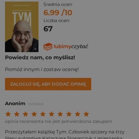
Średnia ocen:
6.99
/10
Liczba ocen:
67
Powiedz nam, co myślisz!
Pomóż innym i zostaw ocenę!
ZALOGUJ SIĘ, ABY DODAĆ OPINIĘ
Anonim
10/11/2025
Twoja ocena: Beznadziejna 1/10"
Twoja ocena: Bardzo słaba 2/10"
Twoja ocena: Słaba 3/10"
Twoja ocena: Może być 4/10"
Twoja ocena: Przeciętna 5/10"
Twoja ocena: Dobra 6/10"
Twoja ocena: Bardzo dobra 7/10"
Twoja ocena: Rewelacyjna 8/10
Twoja ocena: Wybitna 9/10
Twoja ocena: Arcydzieło
opinia recenzenta nie jest potwierdzona zakupem
Przeczytałam książkę Tym. Człowiek szczery na trzy
litery autorstwa Katarzyna Stoparczyk z mieszanką