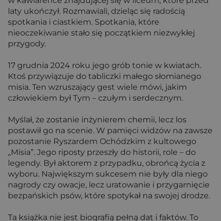
w kawiarence znajdującej się w liceum, które przed
laty ukończył. Rozmawiali, dzieląc się radością
spotkania i ciastkiem. Spotkania, które
nieoczekiwanie stało się początkiem niezwykłej
przygody.
17 grudnia 2024 roku jego grób tonie w kwiatach.
Ktoś przywiązuje do tabliczki małego słomianego
misia. Ten wzruszający gest wiele mówi, jakim
człowiekiem był Tym – czułym i serdecznym.
Myślał, że zostanie inżynierem chemii, lecz los
postawił go na scenie. W pamięci widzów na zawsze
pozostanie Ryszardem Ochódzkim z kultowego
„Misia”. Jego riposty przeszły do historii, role – do
legendy. Był aktorem z przypadku, obrońcą życia z
wyboru. Największym sukcesem nie były dla niego
nagrody czy owacje, lecz uratowanie i przygarnięcie
bezpańskich psów, które spotykał na swojej drodze.
Ta książka nie jest biografią pełną dat i faktów. To