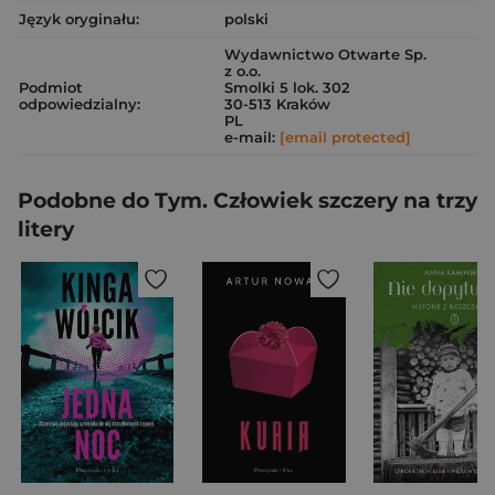
Język oryginału:
polski
Wydawnictwo Otwarte Sp.
z o.o.
Podmiot
Smolki 5 lok. 302
odpowiedzialny:
30-513 Kraków
PL
e-mail:
[email protected]
Podobne do Tym. Człowiek szczery na trzy
litery