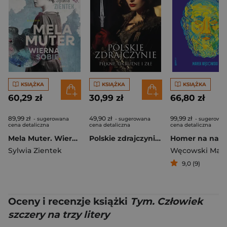
KSIĄŻKA
KSIĄŻKA
KSIĄŻKA
60,29 zł
30,99 zł
66,80 zł
89,99 zł
49,90 zł
99,99 zł
- sugerowana
- sugerowana
- sugerowa
cena detaliczna
cena detaliczna
cena detaliczna
Mela Muter. Wierna sobie
Polskie zdrajczynie. Piękne, okrutne i złe
Sylwia Zientek
Węcowski Mar
9,0 (9)
Oceny i recenzje książki
Tym. Człowiek
szczery na trzy litery