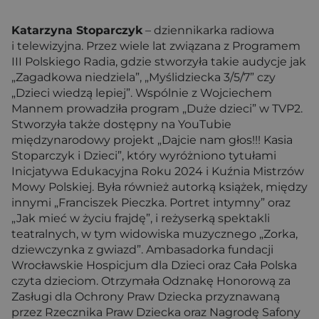
Katarzyna Stoparczyk
– dziennikarka radiowa
i telewizyjna. Przez wiele lat związana z Programem
III Polskiego Radia, gdzie stworzyła takie audycje jak
„Zagadkowa niedziela”, „Myślidziecka 3/5/7” czy
„Dzieci wiedzą lepiej”. Wspólnie z Wojciechem
Mannem prowadziła program „Duże dzieci” w TVP2.
Stworzyła także dostępny na YouTubie
międzynarodowy projekt „Dajcie nam głos!!! Kasia
Stoparczyk i Dzieci”, który wyróżniono tytułami
Inicjatywa Edukacyjna Roku 2024 i Kuźnia Mistrzów
Mowy Polskiej. Była również autorką książek, między
innymi „Franciszek Pieczka. Portret intymny” oraz
„Jak mieć w życiu frajdę”, i reżyserką spektakli
teatralnych, w tym widowiska muzycznego „Zorka,
dziewczynka z gwiazd”. Ambasadorka fundacji
Wrocławskie Hospicjum dla Dzieci oraz Cała Polska
czyta dzieciom. Otrzymała Odznakę Honorową za
Zasługi dla Ochrony Praw Dziecka przyznawaną
przez Rzecznika Praw Dziecka oraz Nagrodę Safony