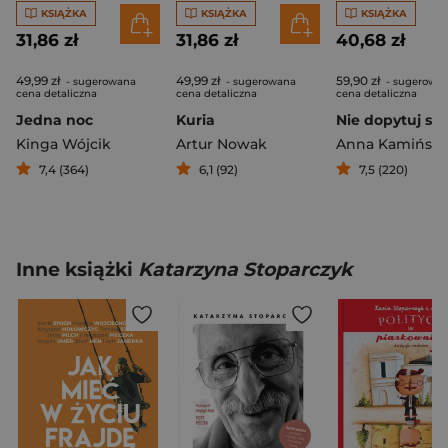
KSIĄŻKA
KSIĄŻKA
KSIĄŻKA
31,86 zł
31,86 zł
40,68 zł
49,99 zł
49,99 zł
59,90 zł
- sugerowana
- sugerowana
- sugerowa
cena detaliczna
cena detaliczna
cena detaliczna
Jedna noc
Kuria
Kinga Wójcik
Artur Nowak
Anna Kamińsk
7,4 (364)
6,1 (92)
7,5 (220)
Inne książki
Katarzyna Stoparczyk