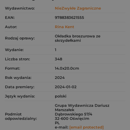
Wydawnictwo:
NieZwykłe Zagraniczne
EAN:
9788383621555
Autor:
Rina Kent
Okładka broszurowa ze
Rodzaj oprawy:
skrzydełkami
Wydanie:
1
Liczba stron:
348
Format:
14.0x20.0cm
Rok wydania:
2024
Data premiery:
2024-01-02
Język wydania:
polski
Grupa Wydawnicza Dariusz
Marszałek
Podmiot
Dąbrowskiego 57/4
odpowiedzialny:
32-600 Oświęcim
PL
e-mail:
[email protected]