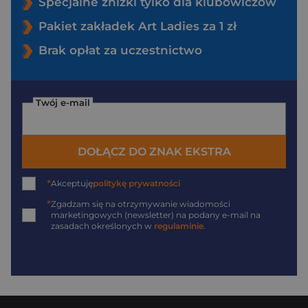
Specjalne zniżki tylko dla klubowiczów
Pakiet zakładek Art Ladies za 1 zł
Brak opłat za uczestnictwo
Twój e-mail
DOŁĄCZ DO ZNAK EKSTRA
*
Akceptuję
politykę prywatności
*
Zgadzam się na otrzymywanie wiadomości
marketingowych (newsletter) na podany
e-mail
na
zasadach określonych w
regulaminie
.