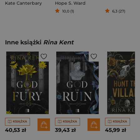
Kate Canterbary
Hope S. Ward
10,0 (1)
6,3 (27)
Inne książki
Rina Kent
KSIĄŻKA
KSIĄŻKA
KSIĄŻKA
40,53 zł
39,43 zł
45,99 zł