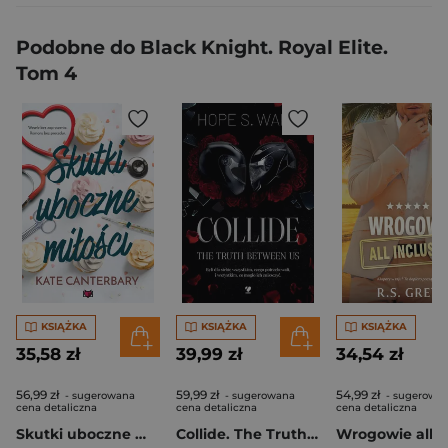
Podobne do Black Knight. Royal Elite.
Tom 4
KSIĄŻKA
KSIĄŻKA
KSIĄŻKA
35,58 zł
39,99 zł
34,54 zł
56,99 zł
59,99 zł
54,99 zł
- sugerowana
- sugerowana
- sugerowa
cena detaliczna
cena detaliczna
cena detaliczna
Skutki uboczne miłości
Collide. The Truth Between Us