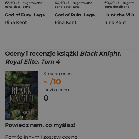
62,90 zł
60,90 zł
60,00 zł
- sugerowana
- sugerowana
- sugerowa
cena detaliczna
cena detaliczna
cena detaliczna
God of Fury. Legacy of Gods Tom 5
God of Ruin. Legacy of Gods. Tom 4
Hunt the Villai
Rina Kent
Rina Kent
Rina Kent
Oceny i recenzje książki
Black Knight.
Royal Elite. Tom 4
Średnia ocen:
~
/10
Liczba ocen:
0
Powiedz nam, co myślisz!
Pomóż innym i zostaw ocenę!