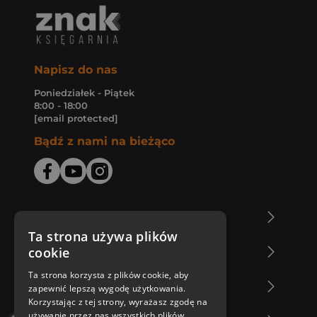
Napisz do nas
Poniedziałek - Piątek
8:00 - 18:00
[email protected]
Bądź z nami na bieżąco
O Księgarni Znak
Ta strona używa plików
cookie
Zakupy u nas
Ta strona korzysta z plików cookie, aby
Nasza oferta
zapewnić lepszą wygodę użytkowania.
Korzystając z tej strony, wyrażasz zgodę na
używanie przez nas wszystkich plików