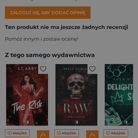
ZALOGUJ SIĘ, ABY DODAĆ OPINIĘ
Ten produkt nie ma jeszcze żadnych recenzji
Pomóż innym i zostaw ocenę!
Z tego samego wydawnictwa
KSIĄŻKA
KSIĄŻKA
KSIĄŻKA