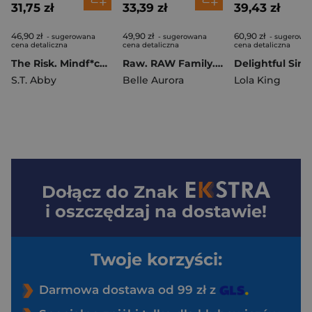
31,75 zł
33,39 zł
39,43 zł
46,90 zł
49,90 zł
60,90 zł
- sugerowana
- sugerowana
- sugerowa
cena detaliczna
cena detaliczna
cena detaliczna
The Risk. Mindf*ck. Tom 1
Raw. RAW Family. wyd. 2
S.T. Abby
Belle Aurora
Lola King
Dołącz do
Znak
i oszczędzaj na dostawie!
Twoje korzyści:
Darmowa dostawa od 99 zł z