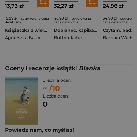
13,73 zł
32,27 zł
24,98 zł
15,99 zł
46,90 zł
34,90 zł
- sugerowana cena
- sugerowana
- sugerowa
detaliczna
cena detaliczna
cena detaliczna
Książeczka z wielorazowymi naklejkami. W dżungli. Naklejam, odklejam!
Dobranoc, kapibaro!
Agnieszka Bator
Button Katie
Barbara Wiche
Oceny i recenzje książki
Blanka
Średnia ocen:
~
/10
Liczba ocen:
0
Powiedz nam, co myślisz!