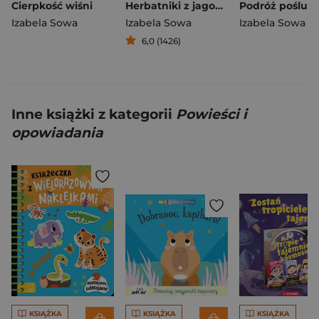
Cierpkość wiśni
Herbatniki z jagodami
Podróż poślub
Izabela Sowa
Izabela Sowa
Izabela Sowa
6,0 (1426)
Inne książki z kategorii
Powieści i
opowiadania
KSIĄŻKA
KSIĄŻKA
KSIĄŻKA