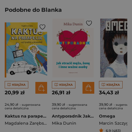
Podobne do Blanka
KSIĄŻKA
KSIĄŻKA
KSIĄŻKA
20,99 zł
26,91 zł
34,43 zł
24,90 zł
39,90 zł
39,90 zł
- sugerowana
- sugerowana
- sugerowa
cena detaliczna
cena detaliczna
cena detaliczna
Kaktus na parapecie
Antyporadnik Jak stracić męża, żonę i inne ważne osoby
Omega
Magdalena Zarębska
Mika Dunin
Marcin Szczygie
6,9 (483)