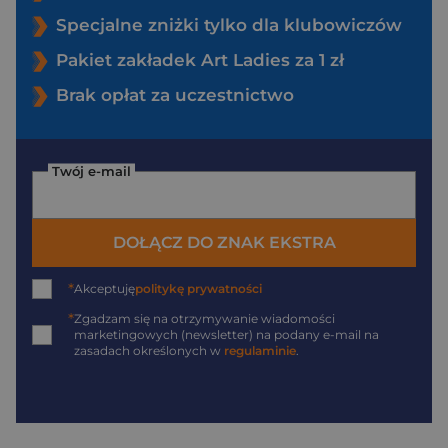
Specjalne zniżki tylko dla klubowiczów
Pakiet zakładek Art Ladies za 1 zł
Brak opłat za uczestnictwo
Twój e-mail
DOŁĄCZ DO ZNAK EKSTRA
*
Akceptuję
politykę prywatności
*
Zgadzam się na otrzymywanie wiadomości
marketingowych (newsletter) na podany
e-mail
na
zasadach określonych w
regulaminie
.