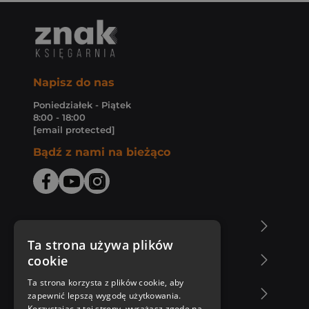
Napisz do nas
Poniedziałek - Piątek
8:00 - 18:00
[email protected]
Bądź z nami na bieżąco
O Księgarni Znak
Ta strona używa plików
cookie
Zakupy u nas
Ta strona korzysta z plików cookie, aby
Nasza oferta
zapewnić lepszą wygodę użytkowania.
Korzystając z tej strony, wyrażasz zgodę na