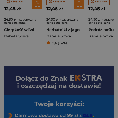
KSIĄŻKA
KSIĄŻKA
KSIĄŻKA
12,45 zł
12,45 zł
12,45 zł
24,90 zł
24,90 zł
24,90 zł
- sugerowana
- sugerowana
- sugerowa
cena detaliczna
cena detaliczna
cena detaliczna
Cierpkość wiśni
Herbatniki z jagodami
Podróż poślub
Izabela Sowa
Izabela Sowa
Izabela Sowa
6,0 (1426)
Dołącz do
Znak
i oszczędzaj na dostawie!
Twoje korzyści:
Darmowa dostawa od 99 zł z