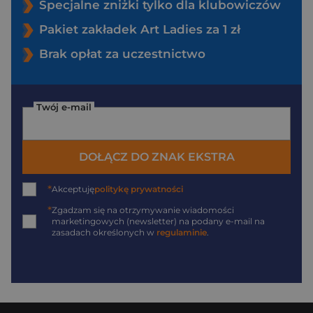
Specjalne zniżki tylko dla klubowiczów
Pakiet zakładek Art Ladies za 1 zł
Brak opłat za uczestnictwo
Twój e-mail
DOŁĄCZ DO ZNAK EKSTRA
*
Akceptuję
politykę prywatności
*
Zgadzam się na otrzymywanie wiadomości
marketingowych (newsletter) na podany
e-mail
na
zasadach określonych w
regulaminie
.