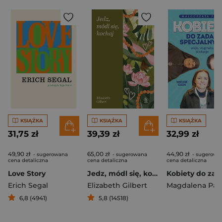
KSIĄŻKA
KSIĄŻKA
KSIĄŻKA
31,75 zł
39,39 zł
32,99 zł
49,90 zł
65,00 zł
44,90 zł
- sugerowana
- sugerowana
- sugerowa
cena detaliczna
cena detaliczna
cena detaliczna
Love Story
Jedz, módl się, kochaj
Erich Segal
Elizabeth Gilbert
Magdalena Pab
6,8 (4941)
5,8 (14518)