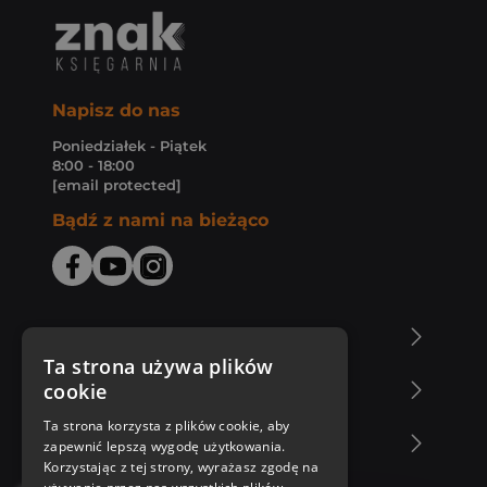
Napisz do nas
Poniedziałek - Piątek
8:00 - 18:00
[email protected]
Bądź z nami na bieżąco
O Księgarni Znak
Ta strona używa plików
cookie
Zakupy u nas
Ta strona korzysta z plików cookie, aby
Nasza oferta
zapewnić lepszą wygodę użytkowania.
Korzystając z tej strony, wyrażasz zgodę na