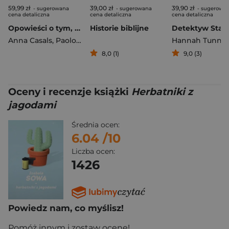
59,99 zł
39,00 zł
39,90 zł
- sugerowana
- sugerowana
- sugerowa
cena detaliczna
cena detaliczna
cena detaliczna
Opowieści o tym, jak uratować planetę
Historie biblijne
Anna Casals
,
Paolo Ferri
Hannah Tunnicl
8,0 (1)
9,0 (3)
Oceny i recenzje książki
Herbatniki z
jagodami
Średnia ocen:
6.04
/10
Liczba ocen:
1426
Powiedz nam, co myślisz!
Pomóż innym i zostaw ocenę!