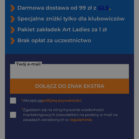
Darmowa dostawa od 99 zł z
Specjalne zniżki tylko dla klubowiczów
Pakiet zakładek Art Ladies za 1 zł
Brak opłat za uczestnictwo
Twój e-mail
DOŁĄCZ DO ZNAK EKSTRA
*
Akceptuję
politykę prywatności
*
Zgadzam się na otrzymywanie wiadomości
marketingowych (newsletter) na podany
e-mail
na
zasadach określonych w
regulaminie
.