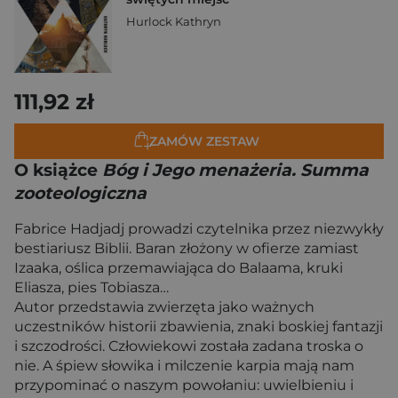
Hurlock Kathryn
111,92 zł
ZAMÓW ZESTAW
O książce
Bóg i Jego menażeria. Summa
zooteologiczna
Fabrice Hadjadj prowadzi czytelnika przez niezwykły
bestiariusz Biblii. Baran złożony w ofierze zamiast
Izaaka, oślica przemawiająca do Balaama, kruki
Eliasza, pies Tobiasza…
Autor przedstawia zwierzęta jako ważnych
uczestników historii zbawienia, znaki boskiej fantazji
i szczodrości. Człowiekowi została zadana troska o
nie. A śpiew słowika i milczenie karpia mają nam
przypominać o naszym powołaniu: uwielbieniu i