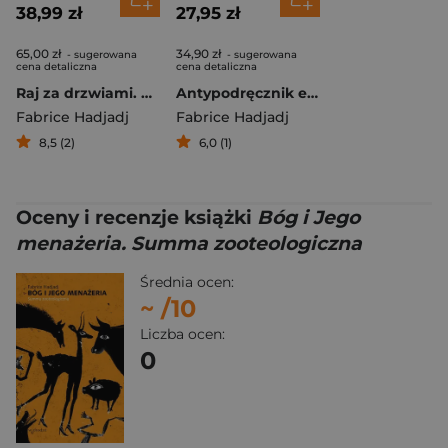
38,99 zł
27,95 zł
65,00 zł
34,90 zł
- sugerowana
- sugerowana
cena detaliczna
cena detaliczna
Raj za drzwiami. Esej o kłopotliwej radości
Antypodręcznik ewangelizacji Jak dzisiaj mówić o Bogu?
Fabrice Hadjadj
Fabrice Hadjadj
8,5 (2)
6,0 (1)
Oceny i recenzje książki
Bóg i Jego
menażeria. Summa zooteologiczna
Średnia ocen:
~
/10
Liczba ocen:
0