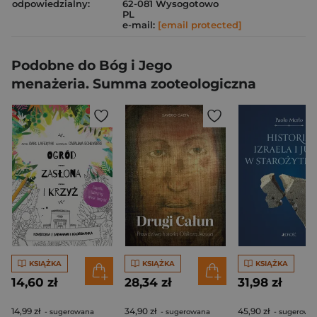
odpowiedzialny:
62-081 Wysogotowo
PL
e-mail:
[email protected]
Podobne do Bóg i Jego
menażeria. Summa zooteologiczna
KSIĄŻKA
KSIĄŻKA
KSIĄŻKA
14,60 zł
28,34 zł
31,98 zł
14,99 zł
34,90 zł
45,90 zł
- sugerowana
- sugerowana
- sugerowa