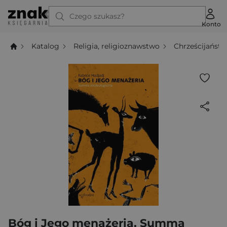
Czego szukasz?
Konto
Katalog
Religia, religioznawstwo
Chrześcijańst
Bóg i Jego menażeria. Summa