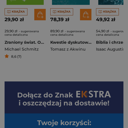
KSIĄŻKA
KSIĄŻKA
KSIĄŻKA
29,90 zł
78,39 zł
49,92 zł
29,90 zł
89,90 zł
54,90 zł
- sugerowana
- sugerowana
- sugerowa
cena detaliczna
cena detaliczna
cena detaliczna
Zraniony świat. Odnaleźć Boga, gdy życie nie ma sensu
Kwestie dyskutowane o mocy Boga, q. 1–4
Michael Schmitz
Tomasz z Akwinu
8,6 (7)
Dołącz do
Znak
i oszczędzaj na dostawie!
Twoje korzyści: