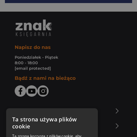
Napisz do nas
Poniedziałek - Piątek
8:00 - 18:00
[email protected]
Bądź z nami na bieżąco
O Księgarni Znak
Ta strona używa plików
cookie
Zakupy u nas
Ta strona korzysta z plików cookie, aby