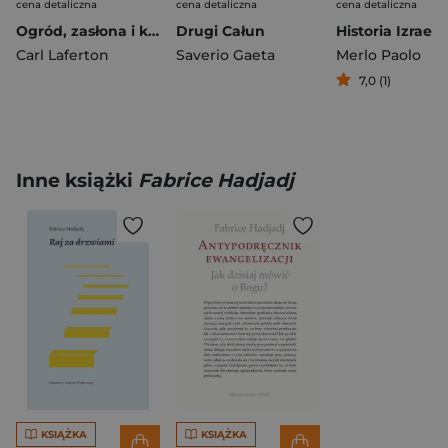
cena detaliczna
cena detaliczna
cena detaliczna
Ogród, zasłona i krzyż. Książeczka z zabawami i kolorowanka
Drugi Całun
Carl Laferton
Saverio Gaeta
Merlo Paolo
7,0 (1)
Inne książki
Fabrice Hadjadj
KSIĄŻKA
KSIĄŻKA