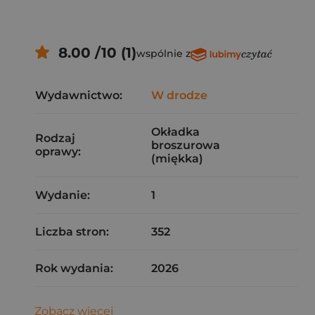
8.00 /10 (1)
wspólnie z
Wydawnictwo:
W drodze
Okładka
Rodzaj
broszurowa
oprawy:
(miękka)
Wydanie:
1
Liczba stron:
352
Rok wydania:
2026
Zobacz więcej