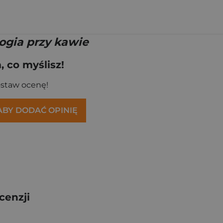
ogia przy kawie
 co myślisz!
ostaw ocenę!
 ABY DODAĆ OPINIĘ
cenzji