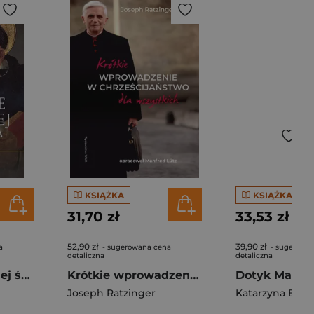
KSIĄŻKA
KSIĄŻKA
31,70 zł
33,53 zł
52,90 zł
39,90 zł
a
- sugerowana cena
- sugerowa
detaliczna
detaliczna
O wierze rozumnej św. Tomasza z Akwinu w 800. rocznicę jego urodzin
Krótkie wprowadzenie w chrześcijaństwo dla wszystkich
Dotyk Maryi
Joseph Ratzinger