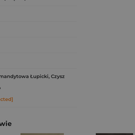
mandytowa Łupicki, Czysz
o
ected]
awie