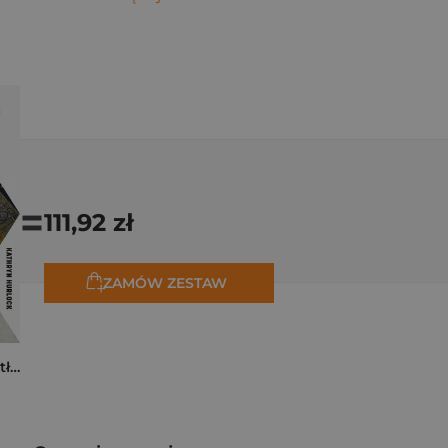
=
111,92 zł
ZAMÓW ZESTAW
Tam, dokąd ciągną tłumy. Historia świętych miejsc