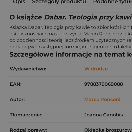
Opis
Szczegóły produktu
Podobne tytuł
O książce
Dabar. Teologia przy kaw
Książka Dabar. Teologia przy kawie to zbiór krótkic
okolicznościach naszego życia. Marco Ronconi z lekk
od codzienności teorią, lecz źródłem użytecznych refl
podanej w przystępnej formie, inteligentnej i dalek
Szczegółowe informacje na temat k
Wydawnictwo:
W drodze
EAN:
9788379069088
Autor:
Marco Ronconi
Tłumaczenie:
Joanna Ganobis
Rodzaj oprawy:
Okładka broszurow