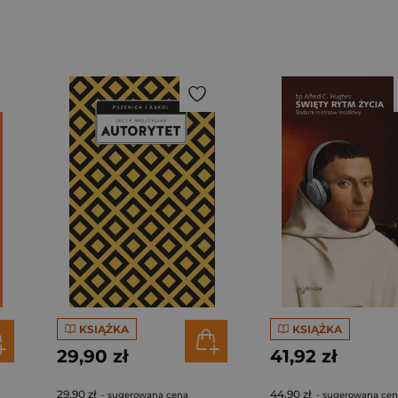
KSIĄŻKA
KSIĄŻKA
29,90 zł
41,92 zł
29,90 zł
44,90 zł
- sugerowana cena
- sugerowana ce