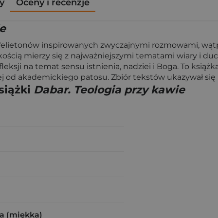
y
Oceny i recenzje
ie
h felietonów inspirowanych zwyczajnymi rozmowami, wątpl
ością mierzy się z najważniejszymi tematami wiary i duc
eksji na temat sensu istnienia, nadziei i Boga. To książk
iej od akademickiego patosu. Zbiór tekstów ukazywał się
siążki
Dabar. Teologia przy kawie
a (miękka)