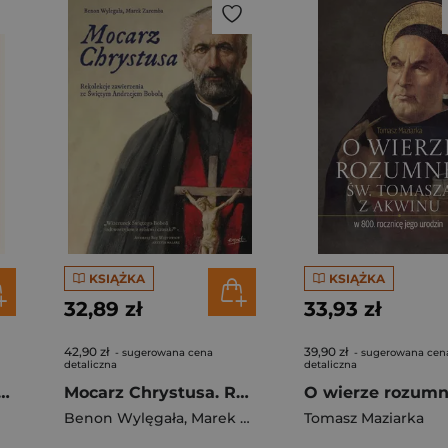
KSIĄŻKA
KSIĄŻKA
32,89 zł
33,93 zł
42,90 zł
39,90 zł
- sugerowana cena
- sugerowana cen
detaliczna
detaliczna
 Humanitas. O trosce o osobę ludzką w dobie sztucznej inteligencji
Mocarz Chrystusa. Rekolekcje zawierzenia ze Świętym Andrzejem Bobolą
Benon Wylęgała
,
Marek Zaremba
Tomasz Maziarka