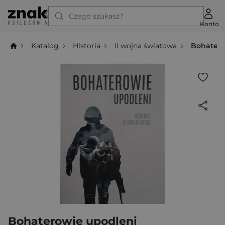
Czego szukasz?
Konto
Katalog
Historia
II wojna światowa
Bohatero
Bohaterowie upodleni