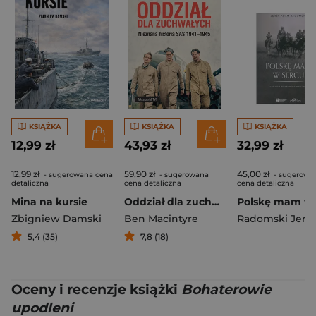
KSIĄŻKA
KSIĄŻKA
KSIĄŻKA
12,99 zł
43,93 zł
32,99 zł
12,99 zł
59,90 zł
45,00 zł
- sugerowana cena
- sugerowana
- sugerowa
detaliczna
cena detaliczna
cena detaliczna
Mina na kursie
Oddział dla zuchwałych. Nieznana historia SAS 1941-1945
Zbigniew Damski
Ben Macintyre
5,4 (35)
7,8 (18)
Oceny i recenzje książki
Bohaterowie
upodleni