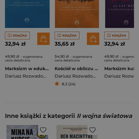
KSIĄŻKA
KSIĄŻKA
KSIĄŻKA
32,94 zł
35,65 zł
32,94 zł
49,90 zł
54,90 zł
49,90 zł
- sugerowana
- sugerowana
- sugerowa
cena detaliczna
cena detaliczna
cena detaliczna
Marksizm w edukacji
Kościół w obliczu rewolucji Marksistowski marsz przez instytucje kościoła katolickiego
Dariusz Rozwadowski
Dariusz Rozwadowski
8,3 (24)
Inne książki z kategorii
II wojna światowa