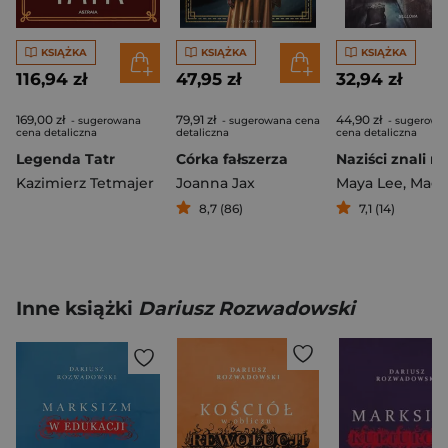
KSIĄŻKA
KSIĄŻKA
KSIĄŻKA
116,94 zł
47,95 zł
32,94 zł
169,00 zł
79,91 zł
44,90 zł
- sugerowana
- sugerowana cena
- sugerowa
cena detaliczna
detaliczna
cena detaliczna
Legenda Tatr
Córka fałszerza
Kazimierz Tetmajer
Joanna Jax
Maya Lee
,
Magda Hell
8,7 (86)
7,1 (14)
Inne książki
Dariusz Rozwadowski