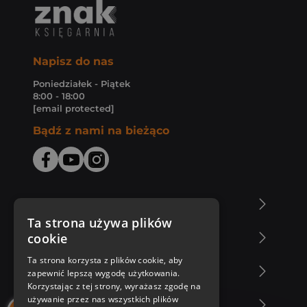
Napisz do nas
Poniedziałek - Piątek
8:00 - 18:00
[email protected]
Bądź z nami na bieżąco
O Księgarni Znak
Ta strona używa plików
cookie
Zakupy u nas
Ta strona korzysta z plików cookie, aby
Nasza oferta
zapewnić lepszą wygodę użytkowania.
Korzystając z tej strony, wyrażasz zgodę na
używanie przez nas wszystkich plików
Nasi autorzy