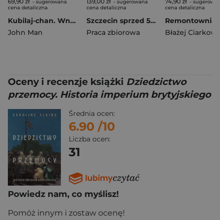
69,90 zł
139,00 zł
74,90 zł
- sugerowana
- sugerowana
- sugerowa
cena detaliczna
cena detaliczna
cena detaliczna
Kubilaj-chan. Wnuk Czyngis-chana zapomniany twórca potęgi Chin
Szczecin sprzed 50 lat
John Man
Praca zbiorowa
Błażej Ciarkows
Oceny i recenzje książki
Dziedzictwo
przemocy. Historia imperium brytyjskiego
Średnia ocen:
6.90
/10
Liczba ocen:
31
Powiedz nam, co myślisz!
Pomóż innym i zostaw ocenę!