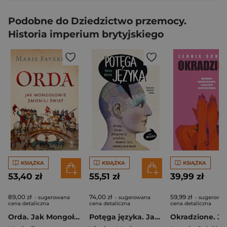
Podobne do Dziedzictwo przemocy.
Historia imperium brytyjskiego
KSIĄŻKA
KSIĄŻKA
KSIĄŻKA
53,40 zł
55,51 zł
39,99 zł
89,00 zł
74,00 zł
59,99 zł
- sugerowana
- sugerowana
- sugerowa
cena detaliczna
cena detaliczna
cena detaliczna
Orda. Jak Mongołowie zmienili świat
Potęga języka. Jak kody, którymi posługujemy się w myśleniu, mówieniu i życiu, zmieniają nasze umysły.