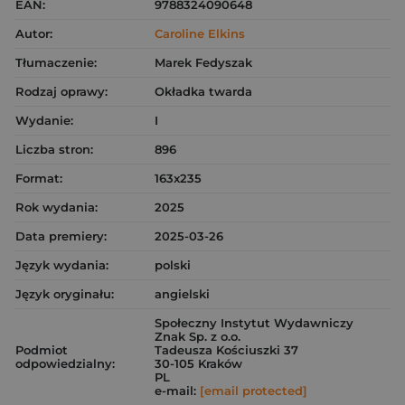
EAN:
9788324090648
Autor:
Caroline Elkins
Tłumaczenie:
Marek Fedyszak
Rodzaj oprawy:
Okładka twarda
Wydanie:
I
Liczba stron:
896
Format:
163x235
Rok wydania:
2025
Data premiery:
2025-03-26
Język wydania:
polski
Język oryginału:
angielski
Społeczny Instytut Wydawniczy
Znak Sp. z o.o.
Podmiot
Tadeusza Kościuszki 37
odpowiedzialny:
30-105 Kraków
PL
e-mail:
[email protected]