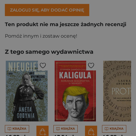
ZALOGUJ SIĘ, ABY DODAĆ OPINIĘ
Ten produkt nie ma jeszcze żadnych recenzji
Pomóż innym i zostaw ocenę!
Z tego samego wydawnictwa
KSIĄŻKA
KSIĄŻKA
KSIĄŻKA