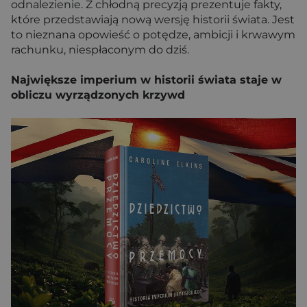
odnalezienie. Z chłodną precyzją prezentuje fakty,
które przedstawiają nową wersję historii świata. Jest
to nieznana opowieść o potędze, ambicji i krwawym
rachunku, niespłaconym do dziś.
Największe imperium w historii świata staje w
obliczu wyrządzonych krzywd