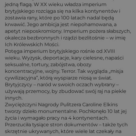
jedną flagą. W XX wieku władza imperium
brytyjskiego rozciąga się na kilka kontynentów i
zostawia rany, które po 100 latach nadal będą
krwawić. Jego ambicja jest niepohamowana, a
apetyt nieposkromiony. Imperium pożera słabszych,
okalecza bezbronnych i rządzi bezlitośnie – w imię
Ich Królewskich Mości.
Potęga imperium brytyjskiego rośnie od XVIII
wieku. Wyzysk, deportacje, kary cielesne, napaści
seksualne, tortury, zabójstwa, obozy
koncentracyjne, wojny. Terror. Tak wygląda „misja
cywilizacyjna”, którą wyspiarze niosą w świat.
Brytyjczycy – naród w swoich oczach wybrany –
używają przemocy, by zbudować swój raj na piekle
innych.
Zwyciężczyni Nagrody Pulitzera Caroline Elkins
tworzy dzieło monumentalne. Pochłonęło 10 lat jej
życia i wymagało pracy na 4 kontynentach.
Przerzuciła tysiące stron dokumentów – także tych
skrzętnie ukrywanych, które wiele lat czekały na