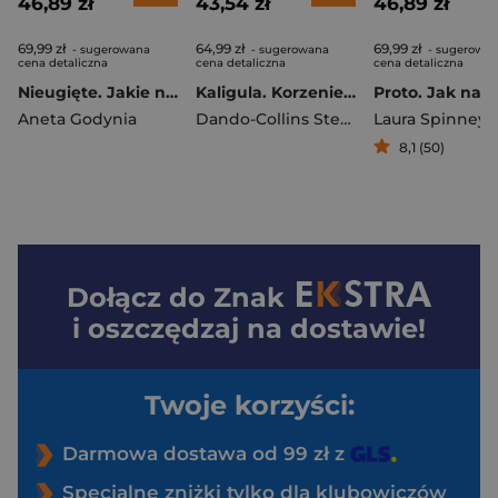
46,89 zł
43,54 zł
46,89 zł
69,99 zł
64,99 zł
69,99 zł
- sugerowana
- sugerowana
- sugerowa
cena detaliczna
cena detaliczna
cena detaliczna
Nieugięte. Jakie naprawdę były wiejskie kobiety
Kaligula. Korzenie szaleństwa u władzy
Aneta Godynia
Dando-Collins Stephen
Laura Spinney
8,1 (50)
Dołącz do
Znak
i oszczędzaj na dostawie!
Twoje korzyści:
Darmowa dostawa od 99 zł z
Specjalne zniżki tylko dla klubowiczów