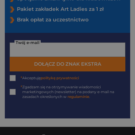
Pakiet zakładek Art Ladies za 1 zł
Brak opłat za uczestnictwo
Twój e-mail
DOŁĄCZ DO ZNAK EKSTRA
*
Akceptuję
politykę prywatności
*
Zgadzam się na otrzymywanie wiadomości
marketingowych (newsletter) na podany
e-mail
na
zasadach określonych w
regulaminie
.