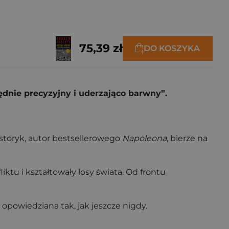
75,39 zł
DO KOSZYKA
łędnie precyzyjny i uderzająco barwny”.
istoryk, autor bestsellerowego
Napoleona
, bierze na
ktu i kształtowały losy świata. Od frontu
opowiedziana tak, jak jeszcze nigdy.