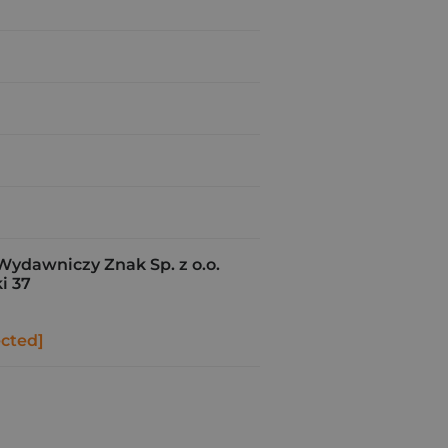
Wydawniczy Znak Sp. z o.o.
i 37
ected]