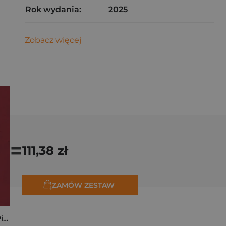
Rok wydania:
2025
Zobacz więcej
=
111,38 zł
ZAMÓW ZESTAW
Kryminalne dzieje Piastów. Mroczna historia dynastii