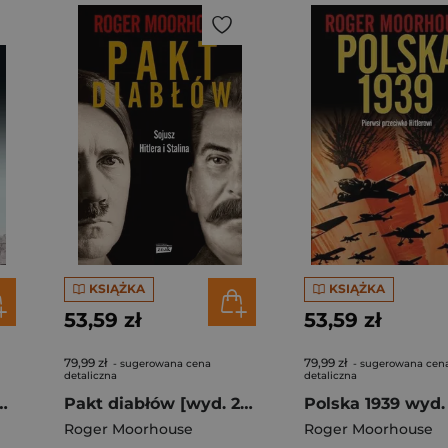
KSIĄŻKA
KSIĄŻKA
53,59 zł
53,59 zł
79,99 zł
79,99 zł
- sugerowana cena
- sugerowana cen
detaliczna
detaliczna
dek 1945 wyd. 2021
Pakt diabłów [wyd. 2022]
Polska 1939 wyd.
Roger Moorhouse
Roger Moorhouse