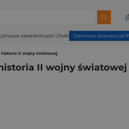
cje
Nasze zakładki
Książki ZNAK
Darmowa dostawa od 99
 historia II wojny światowej
historia II wojny światowej