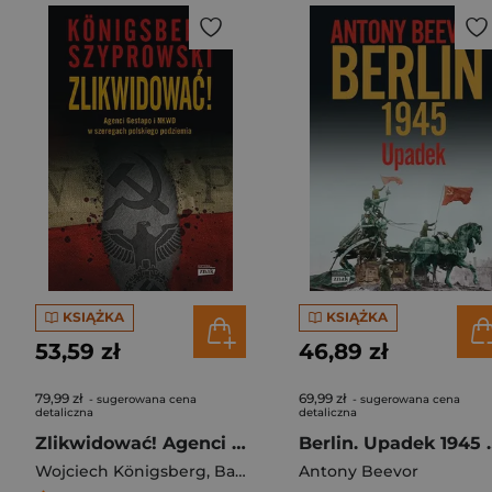
KSIĄŻKA
KSIĄŻKA
53,59 zł
46,89 zł
79,99 zł
69,99 zł
- sugerowana cena
- sugerowana cena
detaliczna
detaliczna
Zlikwidować! Agenci Gestapo i NKWD w szeregach polskiego podziemia
Berlin. Upa
Wojciech Königsberg
,
Bartłomiej Szyprowski
Antony Beevor