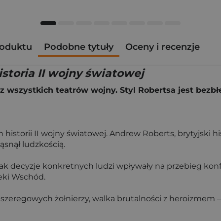
roduktu
Podobne tytuły
Oceny i recenzje
istoria II wojny światowej
a z wszystkich teatrów wojny. Styl Robertsa jest bezb
historii II wojny światowej. Andrew Roberts, brytyjski h
ąsnął ludzkością.
ak decyzje konkretnych ludzi wpływały na przebieg konfli
eki Wschód.
 szeregowych żołnierzy, walka brutalności z heroizmem – 