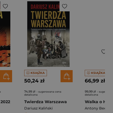
KSIĄŻKA
KSIĄŻKA
50,24 zł
66,99 zł
74,99 zł
99,99 zł
a
- sugerowana cena
- sugerowan
detaliczna
detaliczna
 2022
Twierdza Warszawa
Dariusz Kaliński
Antony Beevor