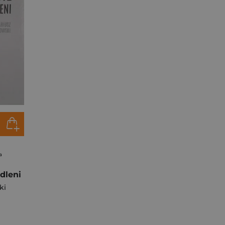
a
dleni
ki