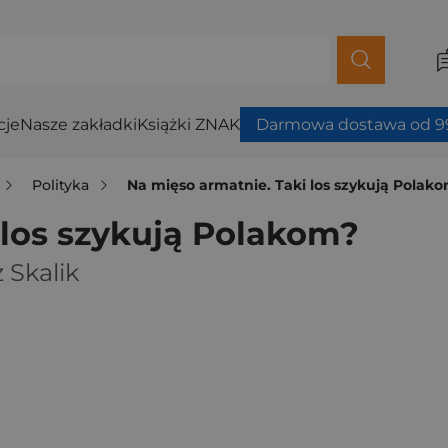
cje
Nasze zakładki
Książki ZNAK
Darmowa dostawa od 99
Polityka
Na mięso armatnie. Taki los szykują Polak
 los szykują Polakom?
 Skalik