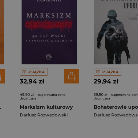
KSIĄŻKA
KSIĄŻKA
32,94 zł
29,94 zł
49,90 zł
39,90 zł
- sugerowana cena
- sugerowana cen
detaliczna
detaliczna
tucje kościoła katolickiego
Marksizm kulturowy
Bohaterowie upo
Dariusz Rozwadowski
Dariusz Rozwadows