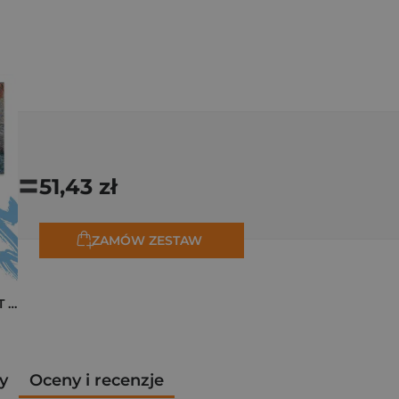
=
51,43 zł
ZAMÓW ZESTAW
Pakiet zakładek ART Monet
y
Oceny i recenzje