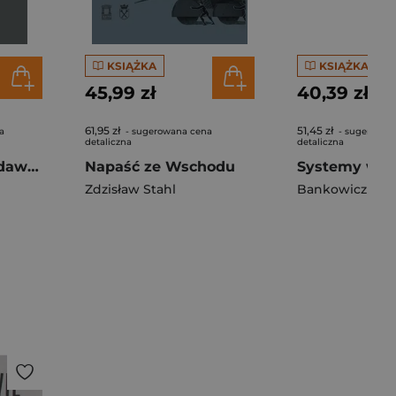
KSIĄŻKA
KSIĄŻKA
45,99 zł
40,39 zł
61,95 zł
51,45 zł
a
- sugerowana cena
- sugerowan
detaliczna
detaliczna
O przywróceniu dawnego rządu
Napaść ze Wschodu
Zdzisław Stahl
Bankowicz Mar