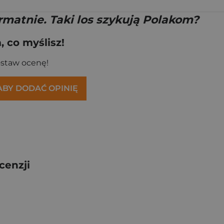
matnie. Taki los szykują Polakom?
 co myślisz!
ostaw ocenę!
 ABY DODAĆ OPINIĘ
cenzji