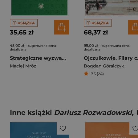
KSIĄŻKA
KSIĄŻKA
35,65 zł
68,37 zł
45,00 zł
99,00 zł
- sugerowana cena
- sugerowana cena
detaliczna
detaliczna
Strategiczne wyzwania wschodniego sąsiedztwa. Rzeczpospolita Polska i Republika Białoruś w latach 19
Ojczulkow
Maciej Mróz
Bogdan Góralczyk
7,5 (24)
Inne książki
Dariusz Rozwadowski, 