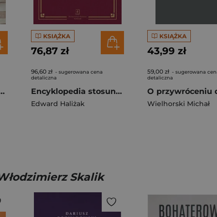
KSIĄŻKA
KSIĄŻKA
76,87 zł
43,99 zł
96,60 zł
59,00 zł
- sugerowana cena
- sugerowana cen
detaliczna
detaliczna
ie. Filary czy przekleństwo Węgrów
Encyklopedia stosunków międzynarodowych
Edward Haliżak
Wielhorski Michał
Włodzimierz Skalik