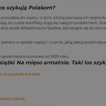
los szykują Polakom?
óre prowadzą do wojny i o tych, którzy ponoszą ich realn
ają, że cudze konflikty stają się naszym problemem. Sta
tarze posła Włodzimierza Skalika, odnoszące się do klu
stw w spirale napięć i o cenie, jaką płacą zwykli obywa
ajważniejsza rozmowa od 1939 roku.
siążki
Na mięso armatnie. Taki los szy
m. Krzysztofa Karonia
mierz Skalik