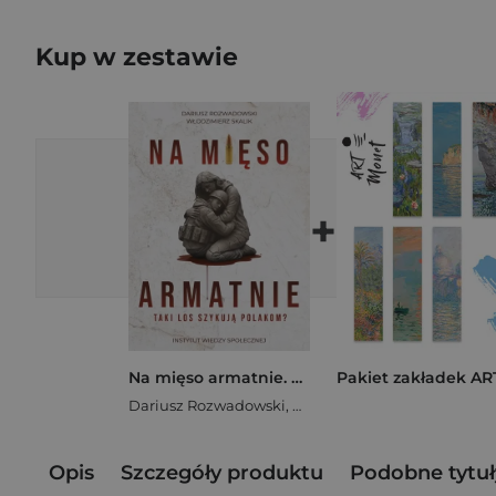
Kup w zestawie
+
Na mięso armatnie. Taki los szykują Polakom?
Dariusz Rozwadowski
,
Włodzimierz Skalik
Opis
Szczegóły produktu
Podobne tytuł