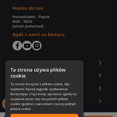
Napisz do nas
Poniedziałek - Piątek
8:00 - 18:00
[email protected]
Bądź z nami na bieżąco
O Księgarni Znak
Ta strona używa plików
cookie
Zakupy u nas
Ta strona korzysta z plików cookie, aby
Nasza oferta
zapewnić lepszą wygodę użytkowania.
Korzystając z tej strony, wyrażasz zgodę na
używanie przez nas wszystkich plików
Nasi autorzy
cookie zgodnie z warunkami naszej polityki
plików cookie.