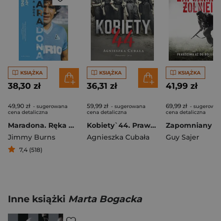
KSIĄŻKA
KSIĄŻKA
KSIĄŻKA
38,30 zł
36,31 zł
41,99 zł
49,90 zł
59,99 zł
69,99 zł
- sugerowana
- sugerowana
- sugerowa
cena detaliczna
cena detaliczna
cena detaliczna
Maradona. Ręka Boga
Kobiety`44. Prawdziwe historie kobiet w powstańczej Warszawie
Jimmy Burns
Agnieszka Cubała
Guy Sajer
7,4 (518)
Inne książki
Marta Bogacka