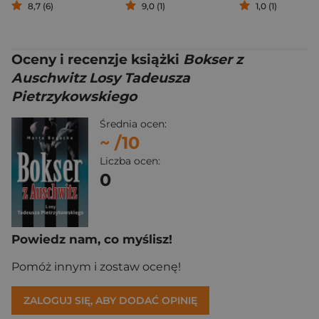
8,7 (6)
9,0 (1)
1,0 (1)
Oceny i recenzje książki
Bokser z
Auschwitz Losy Tadeusza
Pietrzykowskiego
Średnia ocen:
~
/10
Liczba ocen:
0
Powiedz nam, co myślisz!
Pomóż innym i zostaw ocenę!
ZALOGUJ SIĘ, ABY DODAĆ OPINIĘ