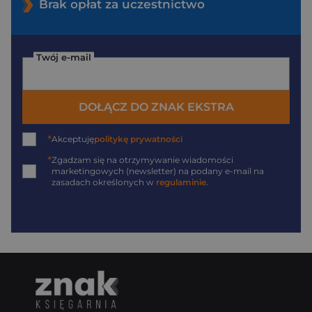
Brak opłat za uczestnictwo
Twój e-mail
DOŁĄCZ DO ZNAK EKSTRA
*
Akceptuję
politykę prywatności
*
Zgadzam się na otrzymywanie wiadomości
marketingowych (newsletter) na podany
e-mail
na
zasadach określonych w
regulaminie
.