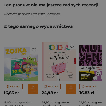
Ten produkt nie ma jeszcze żadnych recenzji
Pomóż innym i zostaw ocenę!
Z tego samego wydawnictwa
KSIĄŻKA
KSIĄŻKA
KSIĄŻKA
16,83 zł
24,98 zł
16,83 zł
19,90 zł
34,90 zł
19,90 zł
- sugerowana
- sugerowana
- sugerowan
cena detaliczna
cena detaliczna
cena detaliczna