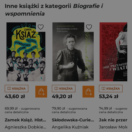
Inne książki z kategorii
Biografie i
wspomnienia
KSIĄŻKA
KSIĄŻKA
KSIĄŻKA
43,60 zł
49,20 zł
53,24 zł
69,99 zł
79,90 zł
74,99 zł
- sugerowana
- sugerowana
- sugerowa
cena detaliczna
cena detaliczna
cena detaliczna
Zamek Książ. Historia opowiedziana głosami służących
Skłodowska-Curie. Rebeliantka
Agnieszka Dobkiewicz
Angelika Kuźniak
,
Mykytyszyn Mateusz
Jarosław Mole