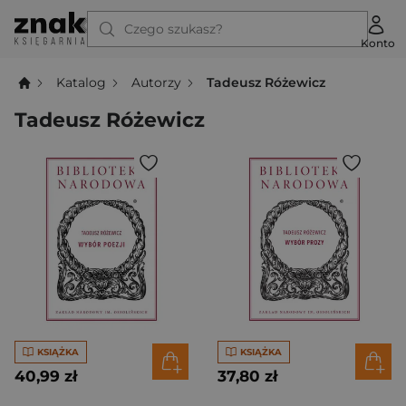
Czego szukasz?
Konto
Katalog
Autorzy
Tadeusz Różewicz
Tadeusz Różewicz
KSIĄŻKA
KSIĄŻKA
40,99 zł
37,80 zł