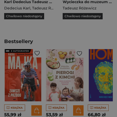
Karl Dedecius Tadeusz Różewicz Listy 1961-2013 Tom 1/2
Wycieczka do muzeum Wybór opowiadań
Dedecius Karl
,
Tadeusz Różewicz
Tadeusz Różewicz
Chwilowo niedostępny
Chwilowo niedostępny
Bestsellery
KSIĄŻKA
KSIĄŻKA
KSIĄŻKA
55,99 zł
53,59 zł
66,80 zł