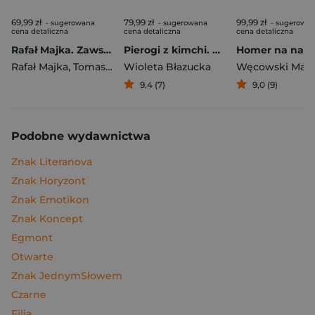
69,99 zł
79,99 zł
99,99 zł
- sugerowana
- sugerowana
- sugerowa
cena detaliczna
cena detaliczna
cena detaliczna
Rafał Majka. Zawsze z przodu. Rozmawia Tomasz Kalemba - książka z autografem
Pierogi z kimchi. Moje ulubione azjatyckie przepisy
Rafał Majka
,
Tomasz Kalemba
Wioleta Błazucka
Węcowski Mar
9,4 (7)
9,0 (9)
Podobne wydawnictwa
Znak Literanova
Znak Horyzont
Znak Emotikon
Znak Koncept
Egmont
Otwarte
Znak JednymSłowem
Czarne
Filia