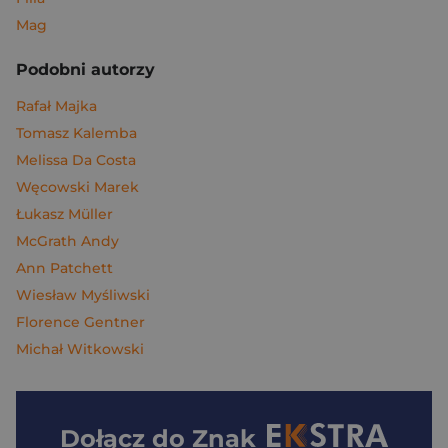
Mag
Podobni autorzy
Rafał Majka
Tomasz Kalemba
Melissa Da Costa
Węcowski Marek
Łukasz Müller
McGrath Andy
Ann Patchett
Wiesław Myśliwski
Florence Gentner
Michał Witkowski
Dołącz do
Znak