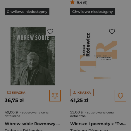
9,4 (9)
Chwilowo niedostępny
Chwilowo niedostępny
KSIĄŻKA
KSIĄŻKA
36,75 zł
41,25 zł
49,00 zł
55,00 zł
- sugerowana cena
- sugerowana cena
detaliczna
detaliczna
Wbrew sobie Rozmowy z Tadeuszem Różewiczem
Wiersze i poematy z "Twórczości" (1946-2005)
Tadeusz Różewicz
Tadeusz Różewicz