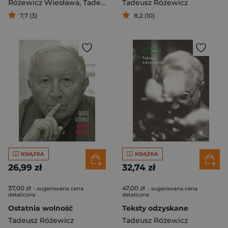
Różewicz Wiesława
,
Tadeusz Różewicz
Tadeusz Różewicz
7,7 (3)
8,2 (10)
KSIĄŻKA
KSIĄŻKA
26,99 zł
32,74 zł
37,00 zł
47,00 zł
- sugerowana cena
- sugerowana cena
detaliczna
detaliczna
Ostatnia wolność
Teksty odzyskane
Tadeusz Różewicz
Tadeusz Różewicz