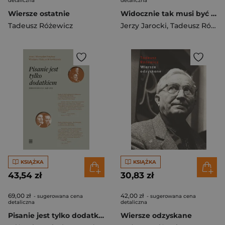
detaliczna
detaliczna
Wiersze ostatnie
Widocznie tak musi być między żywymi artystami
Tadeusz Różewicz
Jerzy Jarocki
,
Tadeusz Różewicz
KSIĄŻKA
KSIĄŻKA
43,54 zł
30,83 zł
69,00 zł
42,00 zł
- sugerowana cena
- sugerowana cena
detaliczna
detaliczna
Pisanie jest tylko dodatkiem. Korespondencja 1946-2011
Wiersze odzyskane