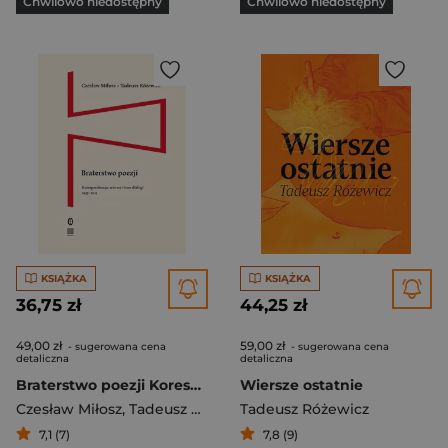
Chwilowo niedostępny
Chwilowo niedostępny
KSIĄŻKA
KSIĄŻKA
36,75 zł
44,25 zł
49,00 zł
59,00 zł
- sugerowana cena
- sugerowana cena
detaliczna
detaliczna
Braterstwo poezji Korespondencja, wiersze i inne dialogi 1947–2013
Wiersze ostatnie
Czesław Miłosz
,
Tadeusz Różewicz
Tadeusz Różewicz
7,1 (7)
7,8 (9)