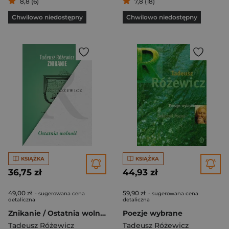
8,8 (6)
7,8 (18)
Chwilowo niedostępny
Chwilowo niedostępny
KSIĄŻKA
KSIĄŻKA
36,75 zł
44,93 zł
49,00 zł
59,90 zł
- sugerowana cena
- sugerowana cena
detaliczna
detaliczna
Znikanie / Ostatnia wolność Pakiet
Poezje wybrane
Tadeusz Różewicz
Tadeusz Różewicz