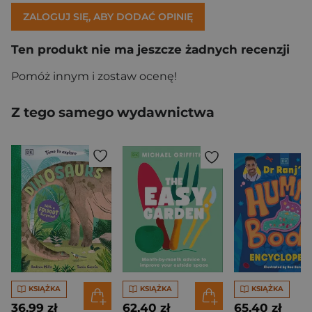
ZALOGUJ SIĘ, ABY DODAĆ OPINIĘ
Ten produkt nie ma jeszcze żadnych recenzji
Pomóż innym i zostaw ocenę!
Z tego samego wydawnictwa
KSIĄŻKA
KSIĄŻKA
KSIĄŻKA
36,99 zł
62,40 zł
65,40 zł