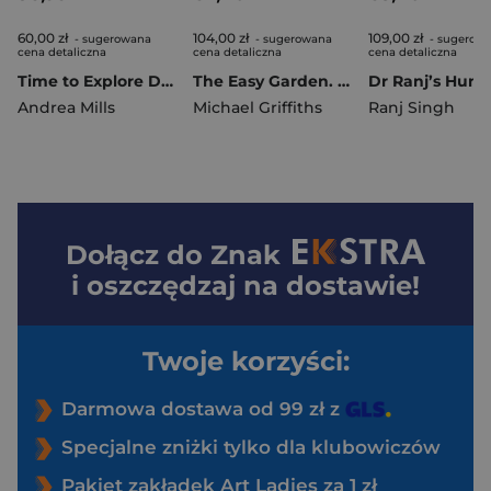
60,00 zł
104,00 zł
109,00 zł
- sugerowana
- sugerowana
- sugerow
cena detaliczna
cena detaliczna
cena detaliczna
Time to Explore Dinosaurs. With a Foldout Surprise!
The Easy Garden. Month-by-Month Advice to Improve Your Outside Space
Andrea Mills
Michael Griffiths
Ranj Singh
Dołącz do
Znak
i oszczędzaj na dostawie!
Twoje korzyści:
Darmowa dostawa od 99 zł z
Specjalne zniżki tylko dla klubowiczów
Pakiet zakładek Art Ladies za 1 zł