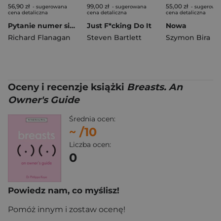
56,90 zł
99,00 zł
55,00 zł
- sugerowana
- sugerowana
- sugerowa
cena detaliczna
cena detaliczna
cena detaliczna
Pytanie numer siedem
Just F*cking Do It
Nowa
Richard Flanagan
Steven Bartlett
Szymon Bira
Oceny i recenzje książki
Breasts. An
Owner's Guide
Średnia ocen:
~
/10
Liczba ocen:
0
Powiedz nam, co myślisz!
Pomóż innym i zostaw ocenę!