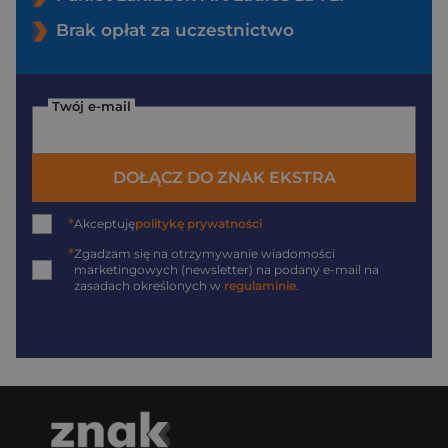
Brak opłat za uczestnictwo
Twój e-mail
DOŁĄCZ DO ZNAK EKSTRA
*
Akceptuję
politykę prywatności
*
Zgadzam się na otrzymywanie wiadomości
marketingowych (newsletter) na podany
e-mail
na
zasadach określonych w
regulaminie
.