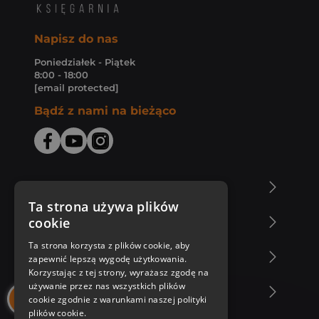
Napisz do nas
Poniedziałek - Piątek
8:00 - 18:00
[email protected]
Bądź z nami na bieżąco
O Księgarni Znak
Ta strona używa plików
cookie
Zakupy u nas
Ta strona korzysta z plików cookie, aby
Nasza oferta
zapewnić lepszą wygodę użytkowania.
Korzystając z tej strony, wyrażasz zgodę na
używanie przez nas wszystkich plików
Nasi autorzy
cookie zgodnie z warunkami naszej polityki
plików cookie.