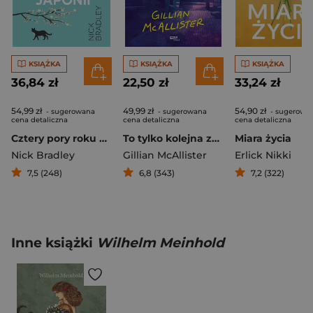
KSIĄŻKA
KSIĄŻKA
KSIĄŻKA
36,84 zł
22,50 zł
33,24 zł
54,99 zł
49,99 zł
54,90 zł
- sugerowana
- sugerowana
- sugerowa
cena detaliczna
cena detaliczna
cena detaliczna
Cztery pory roku w Japonii
To tylko kolejna zaginiona
Miara życia
Nick Bradley
Gillian McAllister
Erlick Nikki
7,5 (248)
6,8 (343)
7,2 (322)
Inne książki
Wilhelm Meinhold