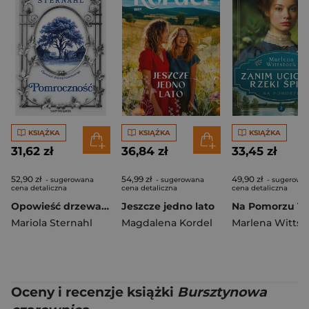
KSIĄŻKA
KSIĄŻKA
KSIĄŻKA
31,62 zł
36,84 zł
33,45 zł
52,90 zł
54,99 zł
49,90 zł
- sugerowana
- sugerowana
- sugerowa
cena detaliczna
cena detaliczna
cena detaliczna
Opowieść drzewa orzechowego. Pomroczność
Jeszcze jedno lato
Mariola Sternahl
Magdalena Kordel
Marlena Wittst
Oceny i recenzje książki
Bursztynowa