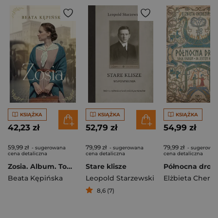
KSIĄŻKA
KSIĄŻKA
KSIĄŻKA
42,23 zł
52,79 zł
54,99 zł
59,99 zł
79,99 zł
79,99 zł
- sugerowana
- sugerowana
- sugerowa
cena detaliczna
cena detaliczna
cena detaliczna
Zosia. Album. Tom 1
Stare klisze
Beata Kępińska
Leopold Starzewski
8,6 (7)