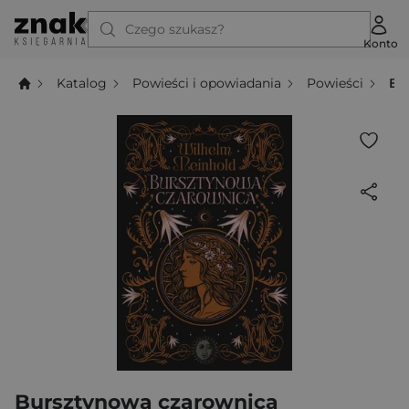
Czego szukasz?
Konto
Katalog
Powieści i opowiadania
Powieści
Bu
Bursztynowa czarownica