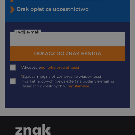
Brak opłat za uczestnictwo
Twój e-mail
DOŁĄCZ DO ZNAK EKSTRA
*
Akceptuję
politykę prywatności
*
Zgadzam się na otrzymywanie wiadomości
marketingowych (newsletter) na podany
e-mail
na
zasadach określonych w
regulaminie
.