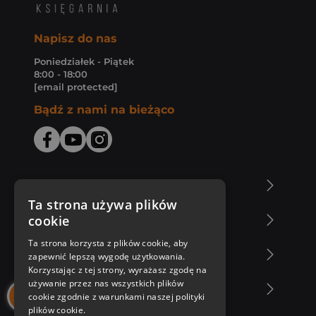
Napisz do nas
Poniedziałek - Piątek
8:00 - 18:00
[email protected]
Bądź z nami na bieżąco
O Księgarni Znak
Ta strona używa plików
cookie
Zakupy u nas
Ta strona korzysta z plików cookie, aby
Nasza oferta
zapewnić lepszą wygodę użytkowania.
Korzystając z tej strony, wyrażasz zgodę na
używanie przez nas wszystkich plików
Nasi autorzy
cookie zgodnie z warunkami naszej polityki
plików cookie.