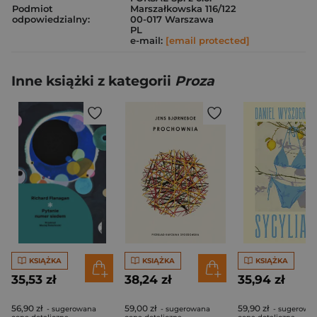
Podmiot
Marszałkowska 116/122
odpowiedzialny:
00-017 Warszawa
PL
e-mail:
[email protected]
Inne książki z kategorii
Proza
KSIĄŻKA
KSIĄŻKA
KSIĄŻKA
35,53 zł
38,24 zł
35,94 zł
56,90 zł
59,00 zł
59,90 zł
- sugerowana
- sugerowana
- sugerowa