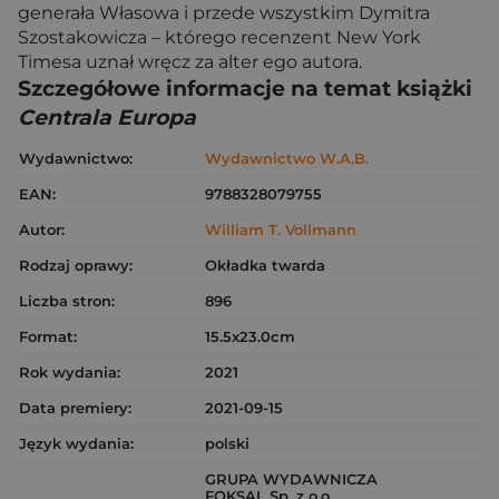
generała Własowa i przede wszystkim Dymitra
Szostakowicza – którego recenzent New York
Timesa uznał wręcz za alter ego autora.
Szczegółowe informacje na temat książki
Centrala Europa
Wydawnictwo:
Wydawnictwo W.A.B.
EAN:
9788328079755
Autor:
William T. Vollmann
Rodzaj oprawy:
Okładka twarda
Liczba stron:
896
Format:
15.5x23.0cm
Rok wydania:
2021
Data premiery:
2021-09-15
Język wydania:
polski
GRUPA WYDAWNICZA
FOKSAL Sp. z o.o.