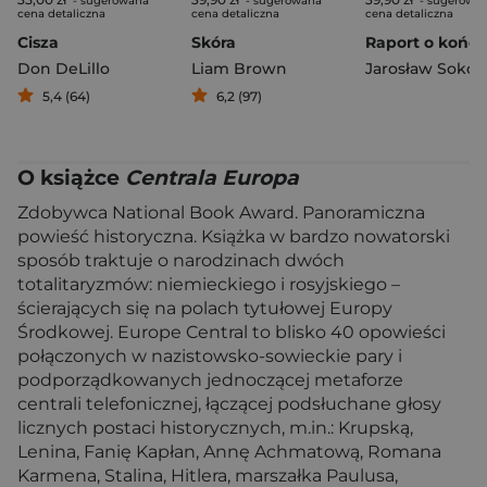
- sugerowana
- sugerowana
- sugerowa
cena detaliczna
cena detaliczna
cena detaliczna
Cisza
Skóra
Don DeLillo
Liam Brown
Jarosław Sokół
5,4 (64)
6,2 (97)
O książce
Centrala Europa
Zdobywca National Book Award. Panoramiczna
powieść historyczna. Książka w bardzo nowatorski
sposób traktuje o narodzinach dwóch
totalitaryzmów: niemieckiego i rosyjskiego –
ścierających się na polach tytułowej Europy
Środkowej. Europe Central to blisko 40 opowieści
połączonych w nazistowsko-sowieckie pary i
podporządkowanych jednoczącej metaforze
centrali telefonicznej, łączącej podsłuchane głosy
licznych postaci historycznych, m.in.: Krupską,
Lenina, Fanię Kapłan, Annę Achmatową, Romana
Karmena, Stalina, Hitlera, marszałka Paulusa,