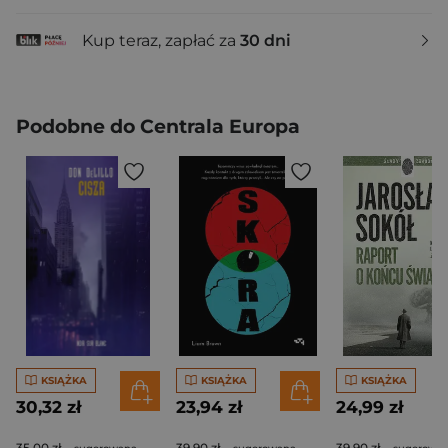
Kup teraz, zapłać za
30 dni
Podobne do Centrala Europa
KSIĄŻKA
KSIĄŻKA
KSIĄŻKA
30,32 zł
23,94 zł
24,99 zł
35,00 zł
39,90 zł
39,90 zł