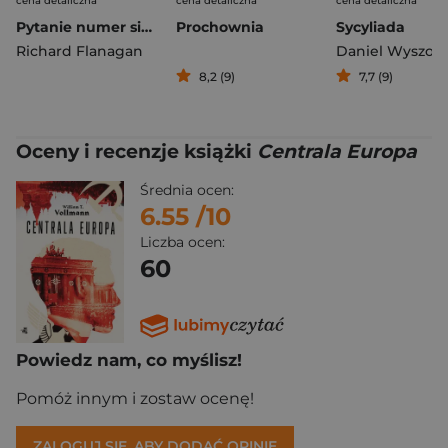
cena detaliczna
cena detaliczna
cena detaliczna
Pytanie numer siedem
Prochownia
Sycyliada
Richard Flanagan
8,2 (9)
7,7 (9)
Oceny i recenzje książki
Centrala Europa
Średnia ocen:
6.55
/10
Liczba ocen:
60
Powiedz nam, co myślisz!
Pomóż innym i zostaw ocenę!
ZALOGUJ SIĘ, ABY DODAĆ OPINIĘ