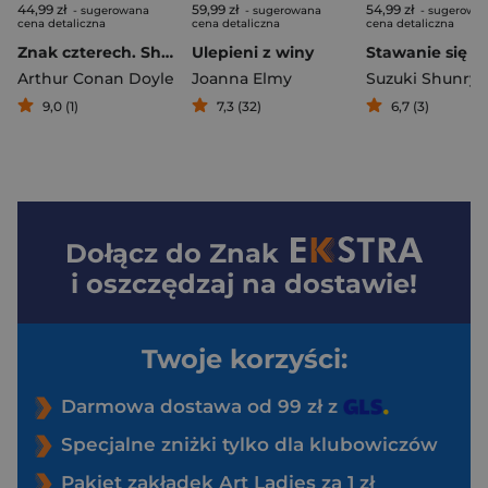
44,99 zł
59,99 zł
54,99 zł
- sugerowana
- sugerowana
- sugerowa
cena detaliczna
cena detaliczna
cena detaliczna
Znak czterech. Sherlock Holmes
Ulepieni z winy
Arthur Conan Doyle
Joanna Elmy
Suzuki Shunryu
9,0 (1)
7,3 (32)
6,7 (3)
Dołącz do
Znak
i oszczędzaj na dostawie!
Twoje korzyści:
Darmowa dostawa od 99 zł z
Specjalne zniżki tylko dla klubowiczów
Pakiet zakładek Art Ladies za 1 zł