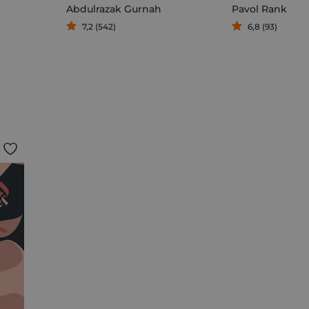
Abdulrazak Gurnah
Pavol Rankov
7,2 (542)
6,8 (93)