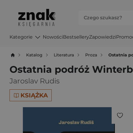
Kategorie
Nowości
Bestsellery
Zapowiedzi
Promo
Katalog
Literatura
Proza
Ostatnia p
Ostatnia podróż Winter
Jaroslav Rudis
KSIĄŻKA