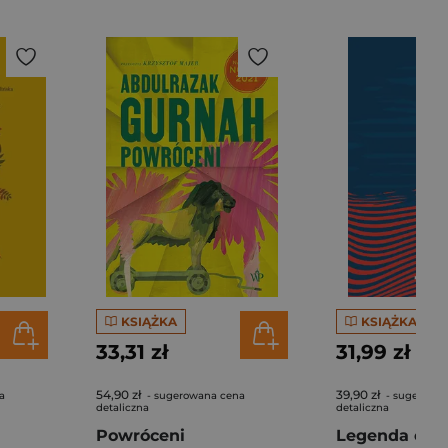
KSIĄŻKA
KSIĄŻKA
33,31 zł
31,99 zł
54,90 zł
39,90 zł
a
- sugerowana cena
- sugerowa
detaliczna
detaliczna
Powróceni
Legenda o ję