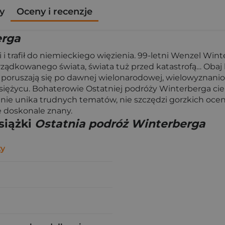
y
Oceny i recenzje
erga
i i trafił do niemieckiego więzienia. 99-letni Wenzel Wi
ządkowanego świata, świata tuż przed katastrofą… Obaj
poruszają się po dawnej wielonarodowej, wielowyznaniow
siężycu. Bohaterowie Ostatniej podróży Winterberga cierp
š nie unika trudnych tematów, nie szczędzi gorzkich oce
e doskonale znany.
siążki
Ostatnia podróż Winterberga
ty