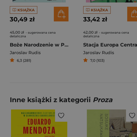
KSIĄŻKA
KSIĄŻKA
30,49 zł
33,42 zł
45,00 zł
42,00 zł
- sugerowana cena
- sugerowana cena
detaliczna
detaliczna
Boże Narodzenie w Pradze
Jaroslav Rudis
Jaroslav Rudis
6,3 (281)
7,0 (103)
Inne książki z kategorii
Proza