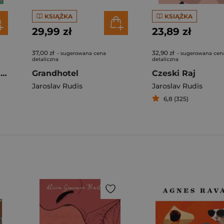
KSIĄŻKA
KSIĄŻKA
29,99 zł
23,89 zł
37,00 zł
32,90 zł
- sugerowana cena
- sugerowana cen
detaliczna
detaliczna
Stacja Europa Centralna
Grandhotel
Czeski Raj
Jaroslav Rudis
Jaroslav Rudis
6,8 (325)