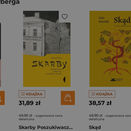
rberga
KSIĄŻKA
KSIĄŻKA
31,89 zł
38,57 zł
49,90 zł
49,90 zł
- sugerowana cena
- sugerowana cen
detaliczna
detaliczna
Skarby Poszukiwacze i strażnicy żydowskiej pamięci
Skąd