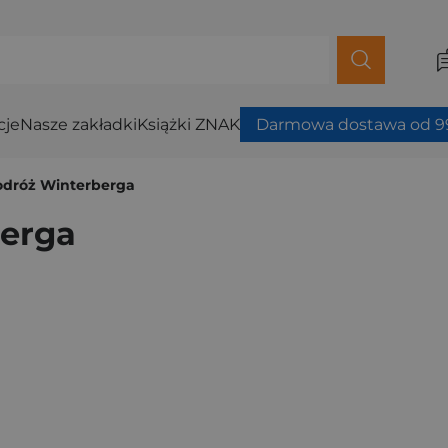
cje
Nasze zakładki
Książki ZNAK
Darmowa dostawa od 99
odróż Winterberga
berga