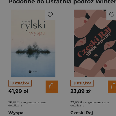
Podobne do Ostatnia podróż Winte
KSIĄŻKA
KSIĄŻKA
41,99 zł
23,89 zł
56,99 zł
32,90 zł
- sugerowana cena
- sugerowana cena
detaliczna
detaliczna
Wyspa
Czeski Raj