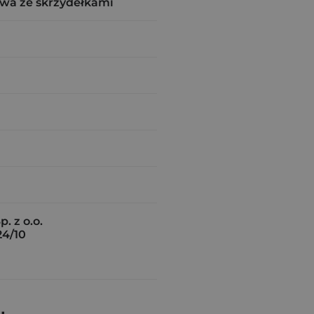
wa ze skrzydełkami
. z o.o.
24/10