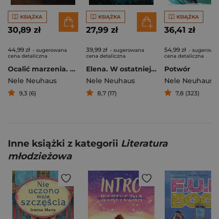
KSIĄŻKA
KSIĄŻKA
KSIĄŻKA
30,89 zł
27,99 zł
36,41 zł
44,99 zł
39,99 zł
54,99 zł
- sugerowana
- sugerowana
- sugerowa
cena detaliczna
cena detaliczna
cena detaliczna
Ocalić marzenia. Elena. Tom 8
Elena. W ostatniej sekundzie
Potwór
Nele Neuhaus
Nele Neuhaus
Nele Neuhaus
9,3 (6)
8,7 (17)
7,8 (323)
Inne książki z kategorii
Literatura
młodzieżowa