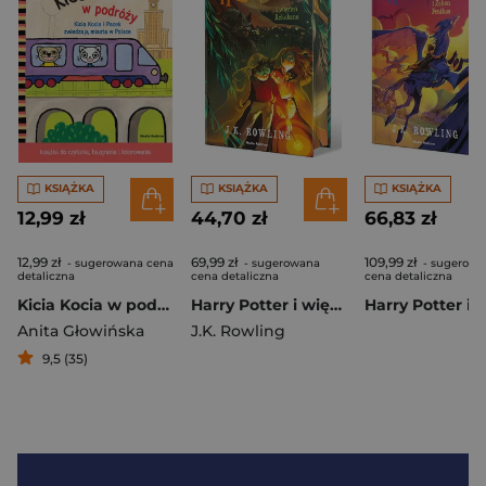
KSIĄŻKA
KSIĄŻKA
KSIĄŻKA
12,99 zł
44,70 zł
66,83 zł
12,99 zł
69,99 zł
109,99 zł
- sugerowana cena
- sugerowana
- sugerowa
detaliczna
cena detaliczna
cena detaliczna
Kicia Kocia w podróży. Kolorowanka
Harry Potter i więzień Azkabanu (ilustrowane brzegi)
Anita Głowińska
J.K. Rowling
9,5 (35)