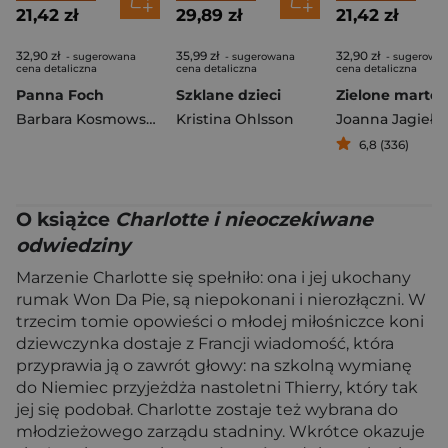
21,42 zł
29,89 zł
21,42 zł
32,90 zł
35,99 zł
32,90 zł
- sugerowana
- sugerowana
- sugerowa
cena detaliczna
cena detaliczna
cena detaliczna
Panna Foch
Szklane dzieci
Zielone marten
Barbara Kosmowska
Kristina Ohlsson
Joanna Jagiełło
6,8 (336)
O książce
Charlotte i nieoczekiwane
odwiedziny
Marzenie Charlotte się spełniło: ona i jej ukochany
rumak Won Da Pie, są niepokonani i nierozłączni. W
trzecim tomie opowieści o młodej miłośniczce koni
dziewczynka dostaje z Francji wiadomość, która
przyprawia ją o zawrót głowy: na szkolną wymianę
do Niemiec przyjeżdża nastoletni Thierry, który tak
jej się podobał. Charlotte zostaje też wybrana do
młodzieżowego zarządu stadniny. Wkrótce okazuje