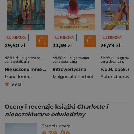
KSIĄŻKA
KSIĄŻKA
KSIĄŻKA
29,60 zł
33,39 zł
26,79 zł
42,99 zł
49,90 zł
39,99 zł
- sugerowana
- sugerowana
- sugerowa
cena detaliczna
cena detaliczna
cena detaliczna
Nie uczono mnie szczęścia
Introwertyczna
Maria Irmina
Małgorzata Korbiel
Autor zbiorowy
9,9 (8)
Oceny i recenzje książki
Charlotte i
nieoczekiwane odwiedziny
Średnia ocen:
8.38
/10