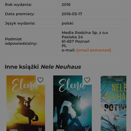
Rok wydania:
2016
Data premiery:
2016-03-17
Język wydania:
polski
Media Rodzina Sp. z o.o
Pasieka 24
Podmiot
61-657 Poznań
odpowiedzialny:
PL
e-mail:
[email protected]
Inne książki
Nele Neuhaus