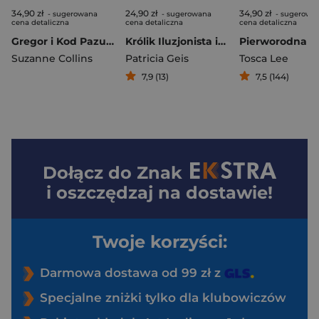
34,90 zł
24,90 zł
34,90 zł
- sugerowana
- sugerowana
- sugerowa
cena detaliczna
cena detaliczna
cena detaliczna
Gregor i Kod Pazura. Tom 5
Królik Iluzjonista i Festiwal Sztuk Magicznych
Pierworodna
Suzanne Collins
Patricia Geis
Tosca Lee
7,9 (13)
7,5 (144)
Dołącz do
Znak
i oszczędzaj na dostawie!
Twoje korzyści:
Darmowa dostawa od 99 zł z
Specjalne zniżki tylko dla klubowiczów