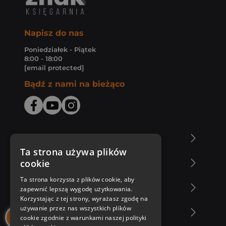
Napisz do nas
Poniedziałek - Piątek
8:00 - 18:00
[email protected]
Bądź z nami na bieżąco
O Księgarni Znak
Ta strona używa plików
cookie
Zakupy u nas
Ta strona korzysta z plików cookie, aby
Nasza oferta
zapewnić lepszą wygodę użytkowania.
Korzystając z tej strony, wyrażasz zgodę na
używanie przez nas wszystkich plików
Nasi autorzy
cookie zgodnie z warunkami naszej polityki