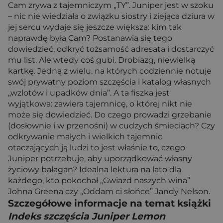
Cam zrywa z tajemniczym „TY”. Juniper jest w szoku
– nic nie wiedziała o związku siostry i ziejąca dziura w
jej sercu wydaje się jeszcze większa: kim tak
naprawdę była Cam? Postanawia się tego
dowiedzieć, odkryć tożsamość adresata i dostarczyć
mu list. Ale wtedy coś gubi. Drobiazg, niewielką
kartkę. Jedną z wielu, na których codziennie notuje
swój prywatny poziom szczęścia i katalog własnych
„wzlotów i upadków dnia”. A ta fiszka jest
wyjątkowa: zawiera tajemnicę, o której nikt nie
może się dowiedzieć. Do czego prowadzi grzebanie
(dosłownie i w przenośni) w cudzych śmieciach? Czy
odkrywanie małych i wielkich tajemnic
otaczających ją ludzi to jest właśnie to, czego
Juniper potrzebuje, aby uporządkować własny
życiowy bałagan? Idealna lektura na lato dla
każdego, kto pokochał „Gwiazd naszych wina”
Johna Greena czy „Oddam ci słońce” Jandy Nelson.
Szczegółowe informacje na temat książki
Indeks szczęścia Juniper Lemon