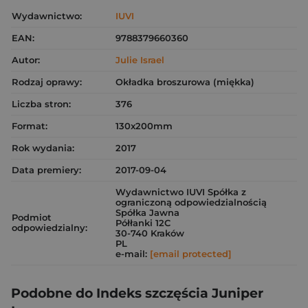
Wydawnictwo:
IUVI
EAN:
9788379660360
Autor:
Julie Israel
Rodzaj oprawy:
Okładka broszurowa (miękka)
Liczba stron:
376
Format:
130x200mm
Rok wydania:
2017
Data premiery:
2017-09-04
Wydawnictwo IUVI Spółka z
ograniczoną odpowiedzialnością
Spółka Jawna
Podmiot
Półłanki 12C
odpowiedzialny:
30-740 Kraków
PL
e-mail:
[email protected]
Podobne do Indeks szczęścia Juniper