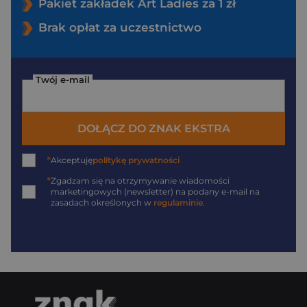
Pakiet zakładek Art Ladies za 1 zł
Brak opłat za uczestnictwo
Twój e-mail
DOŁĄCZ DO ZNAK EKSTRA
*
Akceptuję
politykę prywatności
*
Zgadzam się na otrzymywanie wiadomości
marketingowych (newsletter) na podany
e-mail
na
zasadach określonych w
regulaminie
.