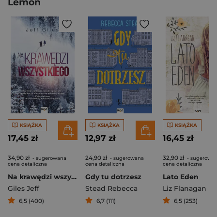
Lemon
KSIĄŻKA
KSIĄŻKA
KSIĄŻKA
17,45 zł
12,97 zł
16,45 zł
34,90 zł
24,90 zł
32,90 zł
- sugerowana
- sugerowana
- sugerowa
cena detaliczna
cena detaliczna
cena detaliczna
Na krawędzi wszystkiego
Gdy tu dotrzesz
Lato Eden
Giles Jeff
Stead Rebecca
Liz Flanagan
6,5 (400)
6,7 (111)
6,5 (253)