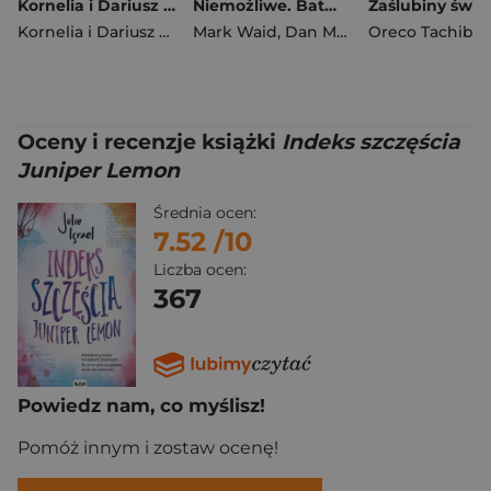
Kornelia i Dariusz Kucharscy opowiadają o pająkach
Niemożliwe. Batman/Superman. World's Finest. Tom 6
Kornelia i Dariusz Kucharscy
Mark Waid
,
Dan Mora
Oreco Tachiba
Oceny i recenzje książki
Indeks szczęścia
Juniper Lemon
Średnia ocen:
7.52
/10
Liczba ocen:
367
Powiedz nam, co myślisz!
Pomóż innym i zostaw ocenę!