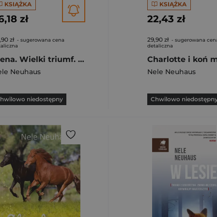
KSIĄŻKA
KSIĄŻKA
6,18 zł
22,43 zł
,90 zł
29,90 zł
- sugerowana cena
- sugerowana cen
aliczna
detaliczna
Elena. Wielki triumf. Tom 5
ele Neuhaus
Nele Neuhaus
hwilowo niedostępny
Chwilowo niedostępn