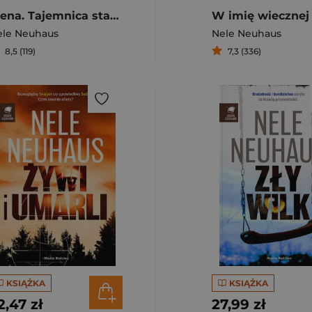
Elena. Tajemnica stadniny
ele Neuhaus
Nele Neuhaus
8,5 (119)
7,3 (336)
KSIĄŻKA
KSIĄŻKA
2,47 zł
27,99 zł