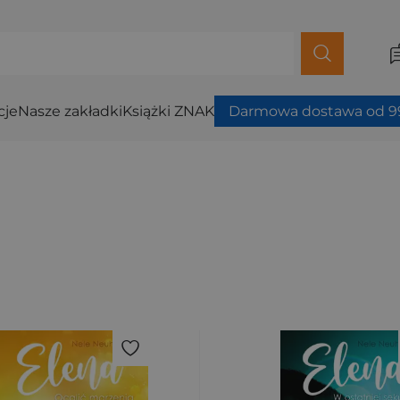
cje
Nasze zakładki
Książki ZNAK
Darmowa dostawa od 99