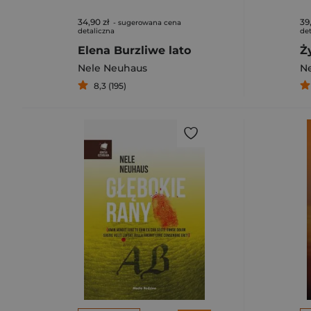
34,90 zł
39
- sugerowana cena
detaliczna
det
Elena Burzliwe lato
Ż
Nele Neuhaus
N
8,3 (195)