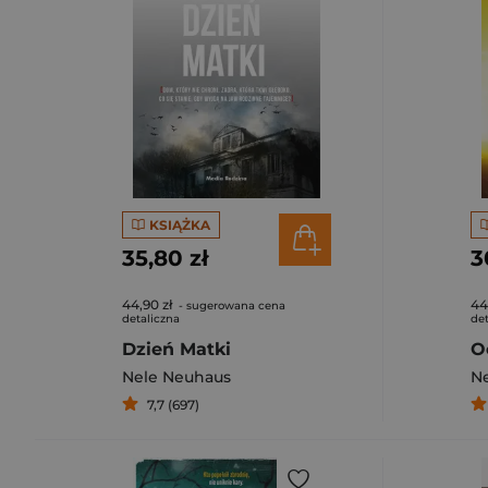
KSIĄŻKA
35,80 zł
3
44,90 zł
44
- sugerowana cena
detaliczna
det
Dzień Matki
Nele Neuhaus
N
7,7 (697)