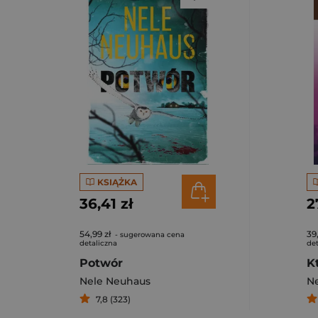
KSIĄŻKA
36,41 zł
2
54,99 zł
39
- sugerowana cena
detaliczna
det
Potwór
K
Nele Neuhaus
N
7,8 (323)