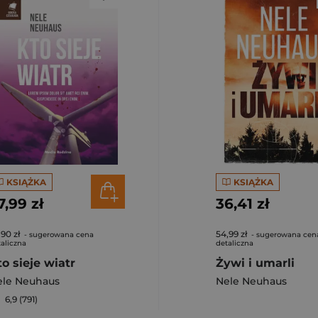
KSIĄŻKA
KSIĄŻKA
7,99 zł
36,41 zł
,90 zł
54,99 zł
- sugerowana cena
- sugerowana cen
aliczna
detaliczna
to sieje wiatr
Żywi i umarli
ele Neuhaus
Nele Neuhaus
6,9 (791)