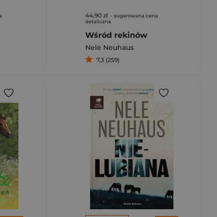
44,90 zł
a
- sugerowana cena
detaliczna
Wśród rekinów
Nele Neuhaus
7,3 (259)