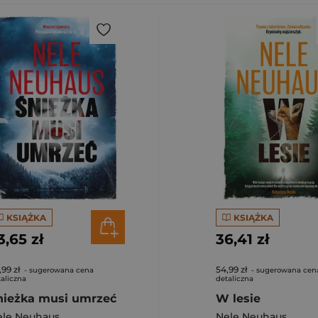
KSIĄŻKA
KSIĄŻKA
3,65 zł
36,41 zł
,99 zł
54,99 zł
- sugerowana cena
- sugerowana cen
aliczna
detaliczna
nieżka musi umrzeć
W lesie
ele Neuhaus
Nele Neuhaus