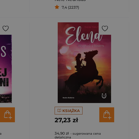
7,4 (2237)
KSIĄŻKA
27,23 zł
34,90 zł
a
- sugerowana cena
detaliczna