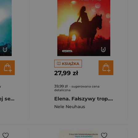
KSIĄŻKA
27,99 zł
39,99 zł
a
- sugerowana cena
detaliczna
Elena. W ostatniej sekundzie
Elena. Fałszywy trop. Elena
Nele Neuhaus