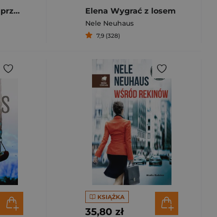
W imię wiecznej przyjaźni
Elena Wygrać z losem
Nele Neuhaus
7,9 (328)
KSIĄŻKA
35,80 zł