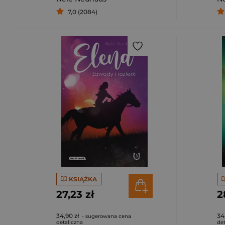
7,0 (2084)
KSIĄŻKA
27,23 zł
2
34,90 zł
34
- sugerowana cena
detaliczna
det