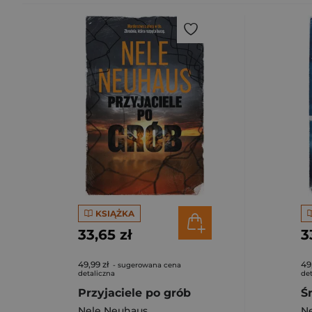
KSIĄŻKA
33,65 zł
3
49,99 zł
49
- sugerowana cena
detaliczna
det
Przyjaciele po grób
Ś
Nele Neuhaus
N