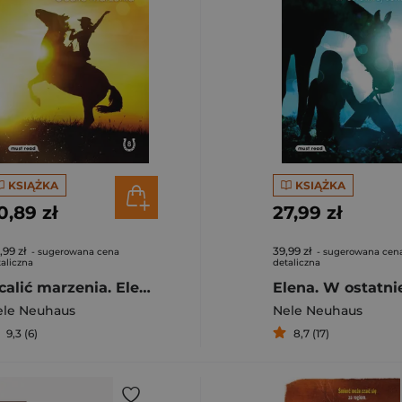
KSIĄŻKA
KSIĄŻKA
0,89 zł
27,99 zł
,99 zł
39,99 zł
- sugerowana cena
- sugerowana cen
aliczna
detaliczna
Ocalić marzenia. Elena. Tom 8
ele Neuhaus
Nele Neuhaus
9,3 (6)
8,7 (17)