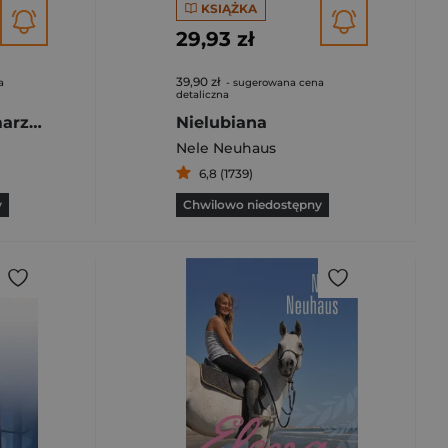
KSIĄŻKA
29,93 zł
39,90 zł
a
- sugerowana cena
detaliczna
Charlotte i koń marzeń
Nielubiana
Nele Neuhaus
6,8 (1739)
y
Chwilowo niedostępny