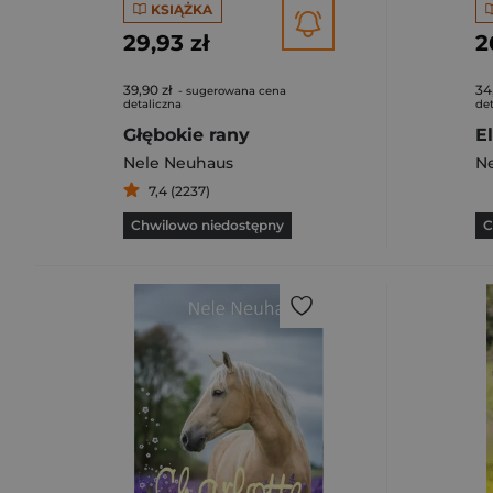
KSIĄŻKA
29,93 zł
2
39,90 zł
34
- sugerowana cena
detaliczna
det
Głębokie rany
Nele Neuhaus
N
7,4 (2237)
Chwilowo niedostępny
C