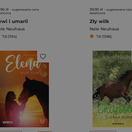
,90 zł
39,90 zł
- sugerowana cena
- sugerowana cen
aliczna
detaliczna
ywi i umarli
Zły wilk
ele Neuhaus
Nele Neuhaus
7,6 (1134)
7,6 (1396)