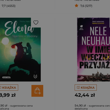
7,7 (4553)
7,6 (1217)
KSIĄŻKA
KSIĄŻKA
8,99 zł
42,44 zł
,90 zł
54,90 zł
- sugerowana cena
- sugerowana cen
aliczna
detaliczna