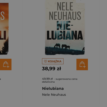
KSIĄŻKA
38,99 zł
49,99 zł
a
- sugerowana cena
detaliczna
Nielubiana
Nele Neuhaus