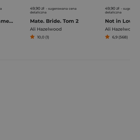
49,90 zł
49,90 zł
na
- sugerowana cena
- sugerowa
detaliczna
detaliczna
Problematic Summer Romance
Mate. Bride. Tom 2
Ali Hazelwood
Ali Hazelwood
10,0 (1)
6,9 (568)