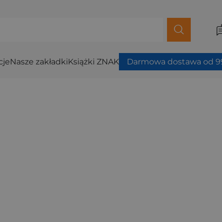
cje
Nasze zakładki
Książki ZNAK
Darmowa dostawa od 99