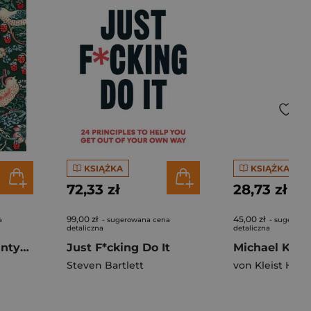
KSIĄŻKA
KSIĄŻKA
72,33 zł
28,73 zł
99,00 zł
45,00 zł
a
- sugerowana cena
- sugerowa
detaliczna
detaliczna
Rozważna i romantyczna
Just F*cking Do It
Michael Kohl
Steven Bartlett
von Kleist Hein