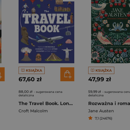
KSIĄŻKA
KSIĄŻKA
67,60 zł
47,99 zł
88,00 zł
59,99 zł
- sugerowana cena
- sugerowana cen
detaliczna
detaliczna
The Travel Book. Lonely Planet Kids
Croft Malcolm
Jane Austen
7,1 (24676)