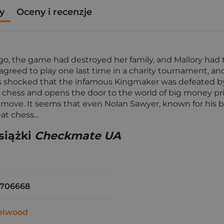
y
Oceny i recenzje
o, the game had destroyed her family, and Mallory had to
e agreed to play one last time in a charity tournament, 
s shocked that the infamous Kingmaker was defeated by
o chess and opens the door to the world of big money priz
 move. It seems that even Nolan Sawyer, known for his beau
t chess...
siążki
Checkmate UA
1706668
zelwood