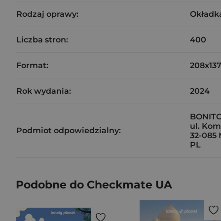
Rodzaj oprawy:
Okładk
Liczba stron:
400
Format:
208x13
Rok wydania:
2024
BONITO.
ul. Ko
Podmiot odpowiedzialny:
32-085 
PL
Podobne do Checkmate UA