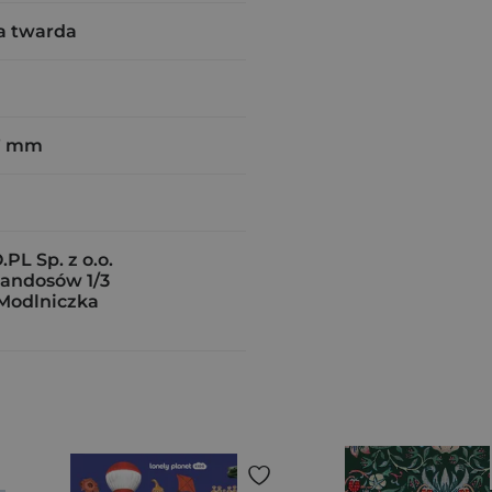
a twarda
7 mm
PL Sp. z o.o.
mandosów 1/3
Modlniczka