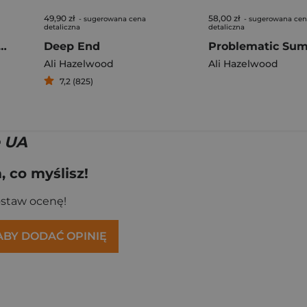
49,90 zł
58,00 zł
- sugerowana cena
- sugerowana ce
detaliczna
detaliczna
matic Summer Romance
Deep End
Ali Hazelwood
Ali Hazelwood
7,2 (825)
 UA
 co myślisz!
ostaw ocenę!
 ABY DODAĆ OPINIĘ