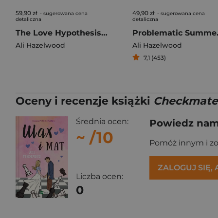
59,90 zł
49,90 zł
- sugerowana cena
- sugerowana cena
detaliczna
detaliczna
The Love Hypothesis (barwione brzegi)
Proble
Ali Hazelwood
Ali Hazelwood
7,1 (453)
Oceny i recenzje książki
Checkmate
Średnia ocen:
Powiedz nam,
~
/10
Pomóż innym i z
ZALOGUJ SIĘ,
Liczba ocen:
0