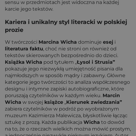
sensu w przedmiotach jest widoczna na każdej
karcie jego tekstów.
Kariera i unikalny styl literacki w polskiej
prozie
W twórczości
Marcina Wicha
dominuje
esej
i
literatura faktu
, choć nie stroni on również od
tekstów skierowanych bezpośrednio do dzieci.
Książka
Wicha
pod tytułem „
Łysol i Strusia”
pokazuje jego niezwykłą umiejętność pisania dla
najmłodszych w sposób mądry i zabawny. Główne
kategorie jego twórczości to analiza współczesnego
designu i intymne zapiski autobiograficzne, które
poruszają czytelników w każdym wieku.
Marcin
Wicha
w swojej
książce
„
Kierunek zwiedzania”
zabiera czytelników w podróż po wyobrażonym
muzeum Kazimierza Malewicza, błyskotliwie łącząc
sztukę z prozą. Każda publikacja
Wicha
to dowód
na to, że o rzeczach wielkich można mówić prostym,
a jednocześnie niezwykle pięknym językiem. Autor