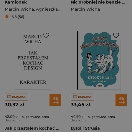
Kamionek
Nic drobniej nie będzie wyd. 2
Marcin Wicha
,
Agnieszka Rayss
Marcin Wicha
6,8 (56)
KSIĄŻKA
KSIĄŻKA
30,32 zł
33,45 zł
42,00 zł
44,90 zł
- sugerowana cena
- sugerowana cena
detaliczna
detaliczna
Jak przestałem kochać design wyd. 3
Łysol i Strusia