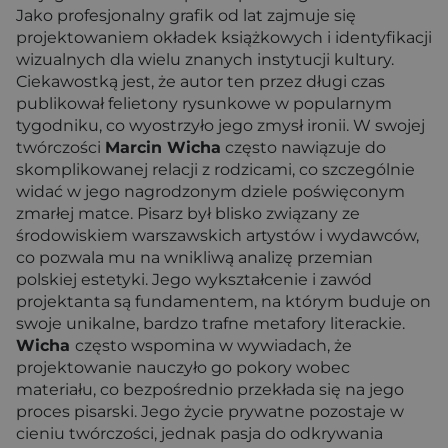
Jako profesjonalny grafik od lat zajmuje się
projektowaniem okładek książkowych i identyfikacji
wizualnych dla wielu znanych instytucji kultury.
Ciekawostką jest, że autor ten przez długi czas
publikował felietony rysunkowe w popularnym
tygodniku, co wyostrzyło jego zmysł ironii. W swojej
twórczości
Marcin Wicha
często nawiązuje do
skomplikowanej relacji z rodzicami, co szczególnie
widać w jego nagrodzonym dziele poświęconym
zmarłej matce. Pisarz był blisko związany ze
środowiskiem warszawskich artystów i wydawców,
co pozwala mu na wnikliwą analizę przemian
polskiej estetyki. Jego wykształcenie i zawód
projektanta są fundamentem, na którym buduje on
swoje unikalne, bardzo trafne metafory literackie.
Wicha
często wspomina w wywiadach, że
projektowanie nauczyło go pokory wobec
materiału, co bezpośrednio przekłada się na jego
proces pisarski. Jego życie prywatne pozostaje w
cieniu twórczości, jednak pasja do odkrywania