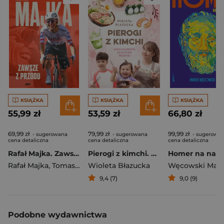
KSIĄŻKA
KSIĄŻKA
KSIĄŻKA
55,99 zł
53,59 zł
66,80 zł
69,99 zł
79,99 zł
99,99 zł
- sugerowana
- sugerowana
- sugerowa
cena detaliczna
cena detaliczna
cena detaliczna
Rafał Majka. Zawsze z przodu. Rozmawia Tomasz Kalemba - książka z autografem
Pierogi z kimchi. Moje ulubione azjatyckie przepisy
Rafał Majka
,
Tomasz Kalemba
Wioleta Błazucka
Węcowski Mar
9,4 (7)
9,0 (9)
Podobne wydawnictwa