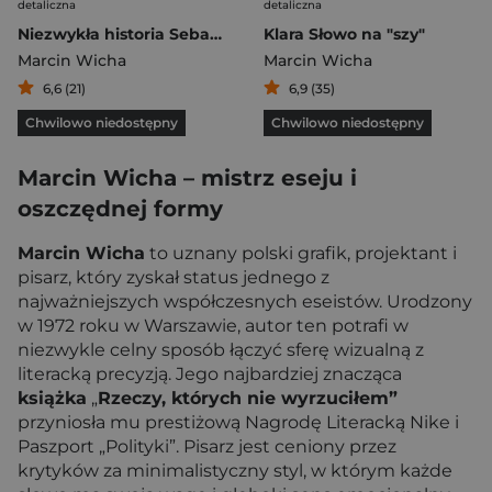
detaliczna
detaliczna
Niezwykła historia Sebastiana Van Pirka
Klara Słowo na "szy"
Marcin Wicha
Marcin Wicha
6,6 (21)
6,9 (35)
Chwilowo niedostępny
Chwilowo niedostępny
Marcin Wicha – mistrz eseju i
oszczędnej formy
Marcin Wicha
to uznany polski grafik, projektant i
pisarz, który zyskał status jednego z
najważniejszych współczesnych eseistów. Urodzony
w 1972 roku w Warszawie, autor ten potrafi w
niezwykle celny sposób łączyć sferę wizualną z
literacką precyzją. Jego najbardziej znacząca
książka
„
Rzeczy, których nie wyrzuciłem”
przyniosła mu prestiżową Nagrodę Literacką Nike i
Paszport „Polityki”. Pisarz jest ceniony przez
krytyków za minimalistyczny styl, w którym każde