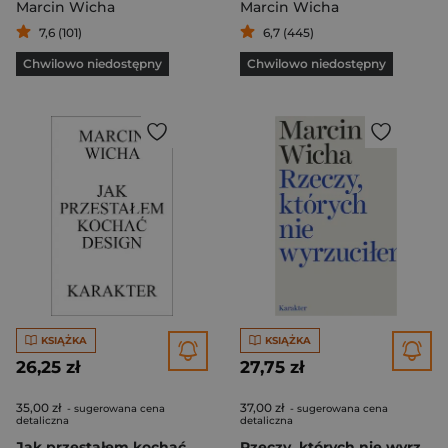
Marcin Wicha
Marcin Wicha
7,6 (101)
6,7 (445)
Chwilowo niedostępny
Chwilowo niedostępny
KSIĄŻKA
KSIĄŻKA
26,25 zł
27,75 zł
35,00 zł
37,00 zł
- sugerowana cena
- sugerowana cena
detaliczna
detaliczna
Jak przestałem kochać design
Rzeczy, których nie wyrzuciłem