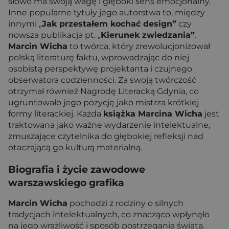
słowo ma swoją wagę i głęboki sens emocjonalny.
Inne popularne tytuły jego autorstwa to, między
innymi „
Jak przestałem kochać design”
czy
nowsza publikacja pt. „
Kierunek zwiedzania”
.
Marcin Wicha
to twórca, który zrewolucjonizował
polską literaturę faktu, wprowadzając do niej
osobistą perspektywę projektanta i czujnego
obserwatora codzienności. Za swoją twórczość
otrzymał również Nagrodę Literacką Gdynia, co
ugruntowało jego pozycję jako mistrza krótkiej
formy literackiej. Każda
książka Marcina Wicha
jest
traktowana jako ważne wydarzenie intelektualne,
zmuszające czytelnika do głębokiej refleksji nad
otaczającą go kulturą materialną.
Biografia i życie zawodowe
warszawskiego grafika
Marcin Wicha
pochodzi z rodziny o silnych
tradycjach intelektualnych, co znacząco wpłynęło
na jego wrażliwość i sposób postrzegania świata.