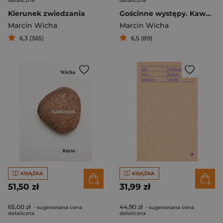
detaliczna
detaliczna
Kierunek zwiedzania
Gościnne występy. Kawałki o projektowaniu
Marcin Wicha
Marcin Wicha
6,3 (365)
6,5 (89)
KSIĄŻKA
KSIĄŻKA
51,50 zł
31,99 zł
65,00 zł
44,90 zł
- sugerowana cena
- sugerowana cena
detaliczna
detaliczna