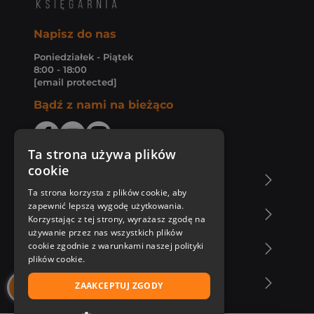
Napisz do nas
Poniedziałek - Piątek
8:00 - 18:00
[email protected]
Bądź z nami na bieżąco
Ta strona używa plików
cookie
O Księgarni Znak
Ta strona korzysta z plików cookie, aby
zapewnić lepszą wygodę użytkowania.
Zakupy u nas
Korzystając z tej strony, wyrażasz zgodę na
używanie przez nas wszystkich plików
cookie zgodnie z warunkami naszej polityki
Nasza oferta
plików cookie.
Nasi autorzy
ZAAKCEPTUJ ZGODY