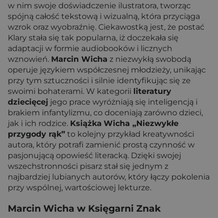
w nim swoje doświadczenie ilustratora, tworząc
spójną całość tekstową i wizualną, która przyciąga
wzrok oraz wyobraźnię. Ciekawostką jest, że postać
Klary stała się tak popularna, iż doczekała się
adaptacji w formie audiobooków i licznych
wznowień.
Marcin Wicha
z niezwykłą swobodą
operuje językiem współczesnej młodzieży, unikając
przy tym sztuczności i silnie identyfikując się ze
swoimi bohaterami. W kategorii
literatury
dziecięcej
jego prace wyróżniają się inteligencją i
brakiem infantylizmu, co doceniają zarówno dzieci,
jak i ich rodzice.
Książka
Wicha „Niezwykłe
przygody rąk”
to kolejny przykład kreatywności
autora, który potrafi zamienić prostą czynność w
pasjonującą opowieść literacką. Dzięki swojej
wszechstronności pisarz stał się jednym z
najbardziej lubianych autorów, który łączy pokolenia
przy wspólnej, wartościowej lekturze.
Marcin Wicha w Księgarni Znak