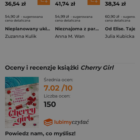
36,54 zł
41,74 zł
38,34 zł
54,90 zł
54,99 zł
60,90 zł
- sugerowana
- sugerowana
- sugerowa
cena detaliczna
cena detaliczna
cena detaliczna
Nieplanowany układ (ilustrowane brzegi)
Nieznajoma z parku
Zuzanna Kulik
Anna M. Wan
Julia Kubicka
Oceny i recenzje książki
Cherry Girl
Średnia ocen:
7.02
/10
Liczba ocen:
150
Powiedz nam, co myślisz!