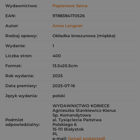
Wydawnictwo:
Papierowe Serca
EAN:
9788384170526
Autor:
Anna Langner
Rodzaj oprawy:
Okładka broszurowa (miękka)
Wydanie:
1
Liczba stron:
400
Format:
13.5x20.5cm
Rok wydania:
2025
Data premiery:
2025-07-16
Język wydania:
polski
WYDAWNICTWO KOBIECE
Agnieszka Stankiewicz-Kierus
Sp. Komandytowa
Podmiot
al. Tysiąclecia Państwa
odpowiedzialny:
Polskiego 6
15-111 Białystok
PL
e-mail:
[email protected]