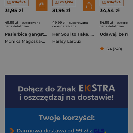
KSIĄŻKA
KSIĄŻKA
KSIĄŻKA
31,95 zł
31,95 zł
34,54 zł
49,99 zł
49,99 zł
54,99 zł
- sugerowana
- sugerowana
- sugerowa
cena detaliczna
cena detaliczna
cena detaliczna
Pasierbica gangstera wyd. 2025
Her Soul to Take. Przeklęte dusze. Tom 1 wyd. 2025
Monika Magoska-Suchar
Harley Laroux
6,4 (240)
Dołącz do
Znak
i oszczędzaj na dostawie!
Twoje korzyści:
Darmowa dostawa od 99 zł z