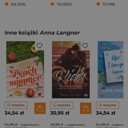
6,6 (203)
7,6 (1522)
7,0 (119)
Inne książki
Anna Langner
KSIĄŻKA
KSIĄŻKA
KSIĄŻKA
34,54 zł
30,95 zł
34,54 zł
54,99 zł
49,99 zł
54,99 zł
- sugerowana
- sugerowana
- sugerowa