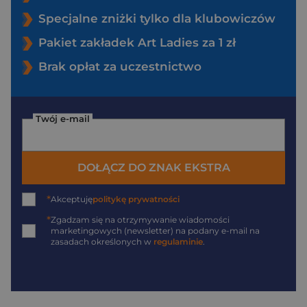
Specjalne zniżki tylko dla klubowiczów
Pakiet zakładek Art Ladies za 1 zł
Brak opłat za uczestnictwo
Twój e-mail
DOŁĄCZ DO ZNAK EKSTRA
*
Akceptuję
politykę prywatności
*
Zgadzam się na otrzymywanie wiadomości
marketingowych (newsletter) na podany
e-mail
na
zasadach określonych w
regulaminie
.