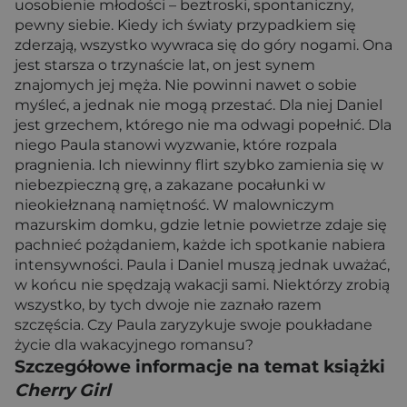
uosobienie młodości – beztroski, spontaniczny,
pewny siebie. Kiedy ich światy przypadkiem się
zderzają, wszystko wywraca się do góry nogami. Ona
jest starsza o trzynaście lat, on jest synem
znajomych jej męża. Nie powinni nawet o sobie
myśleć, a jednak nie mogą przestać. Dla niej Daniel
jest grzechem, którego nie ma odwagi popełnić. Dla
niego Paula stanowi wyzwanie, które rozpala
pragnienia. Ich niewinny flirt szybko zamienia się w
niebezpieczną grę, a zakazane pocałunki w
nieokiełznaną namiętność. W malowniczym
mazurskim domku, gdzie letnie powietrze zdaje się
pachnieć pożądaniem, każde ich spotkanie nabiera
intensywności. Paula i Daniel muszą jednak uważać,
w końcu nie spędzają wakacji sami. Niektórzy zrobią
wszystko, by tych dwoje nie zaznało razem
szczęścia. Czy Paula zaryzykuje swoje poukładane
życie dla wakacyjnego romansu?
Szczegółowe informacje na temat książki
Cherry Girl