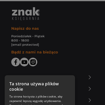
Napisz do nas
Poniedziałek - Piątek
8:00 - 18:00
[email protected]
Bądź z nami na bieżąco
O Księgarni Znak
Ta strona używa plików
cookie
Zakupy u nas
Ta strona korzysta z plików cookie, aby
Nasza oferta
zapewnić lepszą wygodę użytkowania.