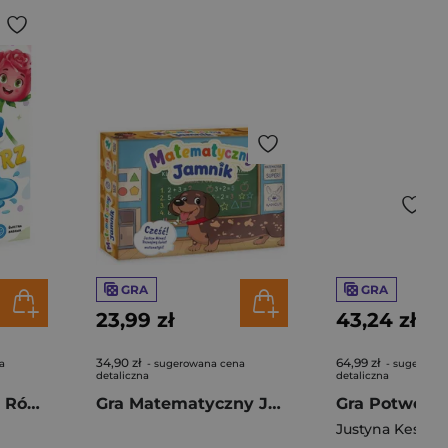
GRA
GRA
23,99 zł
43,24 zł
34,90 zł
64,99 zł
a
- sugerowana cena
- sugerowa
detaliczna
detaliczna
Gra ortograficzna Róża i Kałóża
Gra Matematyczny Jamnik
Justyna Kesler
,