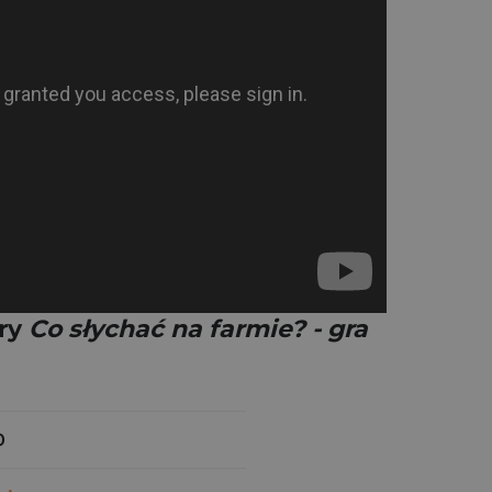
gry
Co słychać na farmie? - gra
0