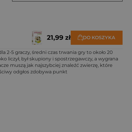
21,99 zł
DO KOSZYKA
a 2-5 graczy, średni czas trwania gry to około 20
bko liczył, był skupiony i spostrzegawczy, a wygrana
racze muszą jak najszybciej znaleźć zwierzę, które
właściwy odgłos zdobywa punkt