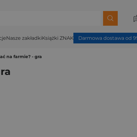
cje
Nasze zakładki
Książki ZNAK
Darmowa dostawa od 99
ać na farmie? - gra
gra