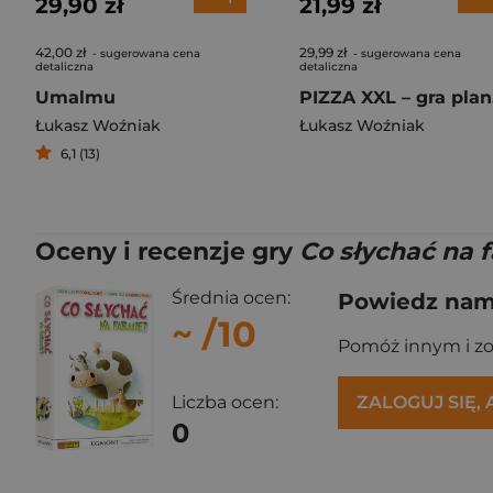
29,90 zł
21,99 zł
42,00 zł
29,99 zł
- sugerowana cena
- sugerowana cena
detaliczna
detaliczna
Umalmu
P
Łukasz Woźniak
Łukasz Woźniak
6,1 (13)
Oceny i recenzje gry
Co słychać na f
Średnia ocen:
Powiedz nam,
~
/10
Pomóż innym i z
Liczba ocen:
ZALOGUJ SIĘ,
0