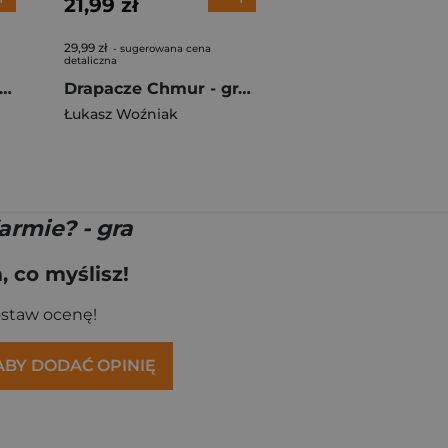
21,99 zł
29,99 zł
- sugerowana cena
detaliczna
IZZA XXL – gra planszowa
Drapacze Chmur - gra planszowa
Łukasz Woźniak
armie? - gra
 co myślisz!
ostaw ocenę!
 ABY DODAĆ OPINIĘ