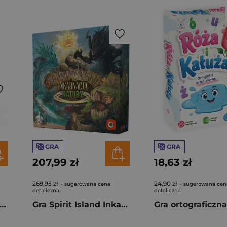
GRA
GRA
207,99 zł
18,63 zł
269,95 zł
24,90 zł
- sugerowana cena
- sugerowana cen
detaliczna
detaliczna
a MALUBIKI Łączę Kreślę Obserwuję
Gra Spirit Island Inkarnacja Natury dodatek