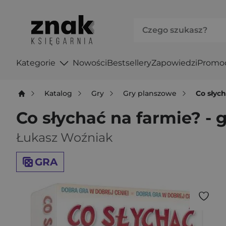
Kategorie
Nowości
Bestsellery
Zapowiedzi
Promo
Katalog
Gry
Gry planszowe
Co słych
Co słychać na farmie? - 
Łukasz Woźniak
GRA