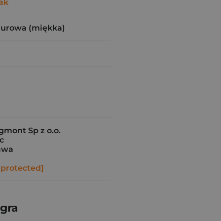
ak
zurowa (miękka)
gmont Sp z o.o.
4c
awa
 protected]
 gra