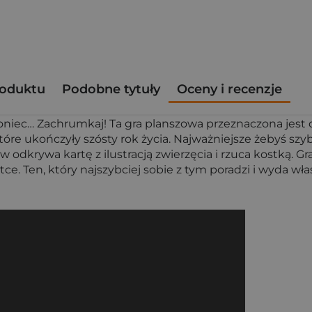
roduktu
Podobne tytuły
Oceny i recenzje
koniec… Zachrumkaj! Ta gra planszowa przeznaczona jest dl
które ukończyły szósty rok życia. Najważniejsze żebyś szy
w odkrywa kartę z ilustracją zwierzęcia i rzuca kostką. G
stce. Ten, który najszybciej sobie z tym poradzi i wyda 