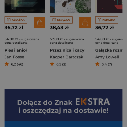
KSIĄŻKA
KSIĄŻKA
KSIĄŻKA
36,72 zł
38,43 zł
36,72 zł
54,00 zł
57,00 zł
54,00 zł
- sugerowana
- sugerowana
- sugerowa
cena detaliczna
cena detaliczna
cena detaliczna
Pies i anioł
Przez nica i cacy
Gałązka rozma
Jan Fosse
Kacper Bartczak
Amy Lowell
6,2 (46)
6,5 (2)
5,4 (7)
Dołącz do
Znak
i oszczędzaj na dostawie!