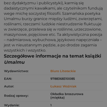
bez dydaktyzmu i publicystyki), karmią się
dadaistycznymi kawałkami, ale czytelnikom fundują
wege michę soczystej filozofii. Szamańska poetyka
Umalmu burzy granice między ludźmi, zwierzętami,
roślinami, rzeczami: ludzkie niestrudzenie fluktuuje
w zwierzęce, przelewa się w roślinne, urzeczowione,
maszynowe, pojęciowe etc. Ta aktywistyczna poezja
– nadmiarowa, wybuchowa, językowo napęczniała –
jest w nieustannym pędzie, a po drodze zagarnia
wszystkich i wszystko.
Szczegółowe informacje na temat książki
Umalmu
Wydawnictwo:
Biuro Literackie
EAN:
9788368310085
Autor:
Łukasz Woźniak
Okładka broszurowa
Rodzaj oprawy:
(miękka)
Wydanie:
1