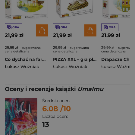
GRA
GRA
GRA
21,99 zł
21,99 zł
21,99 zł
29,99 zł
29,99 zł
29,99 zł
- sugerowana
- sugerowana
- sugerowa
cena detaliczna
cena detaliczna
cena detaliczna
Co słychać na farmie? - gra
PIZZA XXL – gra planszowa
Łukasz Woźniak
Łukasz Woźniak
Łukasz Woźnia
Oceny i recenzje książki
Umalmu
Średnia ocen:
6.08
/10
Liczba ocen:
13