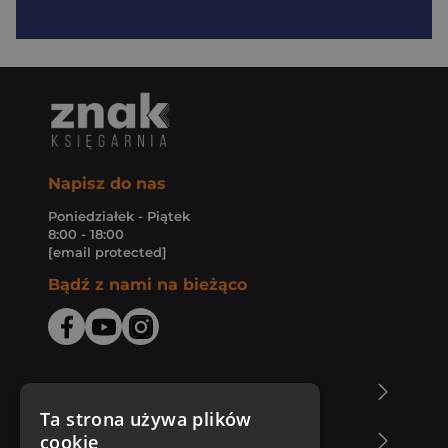
Napisz do nas
Poniedziałek - Piątek
8:00 - 18:00
[email protected]
Bądź z nami na bieżąco
O Księgarni Znak
Ta strona używa plików
cookie
Zakupy u nas