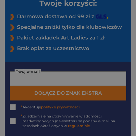
Twoje korzyści:
Darmowa dostawa od 99 zł z
Specjalne zniżki tylko dla klubowiczów
Pakiet zakładek Art Ladies za 1 zł
Brak opłat za uczestnictwo
Twój e-mail
DOŁĄCZ DO ZNAK EKSTRA
*
Akceptuję
politykę prywatności
*
Zgadzam się na otrzymywanie wiadomości
marketingowych (newsletter) na podany
e-mail
na
zasadach określonych w
regulaminie
.