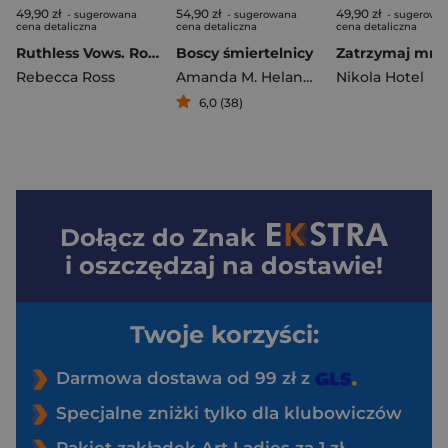
49,90 zł
54,90 zł
49,90 zł
- sugerowana
- sugerowana
- sugerowa
cena detaliczna
cena detaliczna
cena detaliczna
Ruthless Vows. Rozdzieleni przez wojnę. Letters of Enchantment. Tom 2
Boscy śmiertelnicy
Rebecca Ross
Amanda M. Helander
Nikola Hotel
6,0 (38)
Dołącz do
Znak
i oszczędzaj na dostawie!
Twoje korzyści:
Darmowa dostawa od 99 zł z
Specjalne zniżki tylko dla klubowiczów