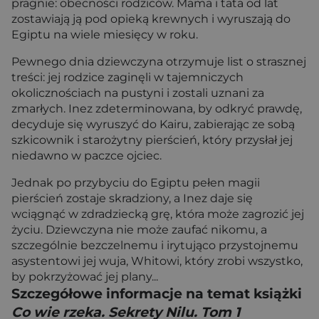
pragnie: obecności rodziców. Mama i tata od lat
zostawiają ją pod opieką krewnych i wyruszają do
Egiptu na wiele miesięcy w roku.
Pewnego dnia dziewczyna otrzymuje list o strasznej
treści: jej rodzice zaginęli w tajemniczych
okolicznościach na pustyni i zostali uznani za
zmarłych. Inez zdeterminowana, by odkryć prawdę,
decyduje się wyruszyć do Kairu, zabierając ze sobą
szkicownik i starożytny pierścień, który przysłał jej
niedawno w paczce ojciec.
Jednak po przybyciu do Egiptu pełen magii
pierścień zostaje skradziony, a Inez daje się
wciągnąć w zdradziecką grę, która może zagrozić jej
życiu. Dziewczyna nie może zaufać nikomu, a
szczególnie bezczelnemu i irytująco przystojnemu
asystentowi jej wuja, Whitowi, który zrobi wszystko,
by pokrzyżować jej plany...
Szczegółowe informacje na temat książki
Co wie rzeka. Sekrety Nilu. Tom 1