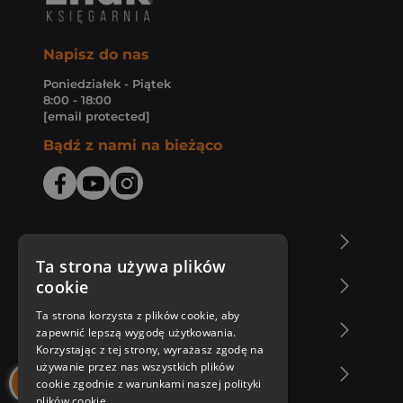
Napisz do nas
Poniedziałek - Piątek
8:00 - 18:00
[email protected]
Bądź z nami na bieżąco
O Księgarni Znak
Ta strona używa plików
cookie
Zakupy u nas
Ta strona korzysta z plików cookie, aby
Nasza oferta
zapewnić lepszą wygodę użytkowania.
Korzystając z tej strony, wyrażasz zgodę na
używanie przez nas wszystkich plików
Nasi autorzy
cookie zgodnie z warunkami naszej polityki
plików cookie.