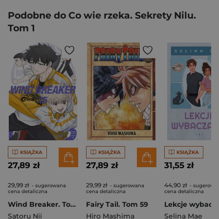
Podobne do Co wie rzeka. Sekrety Nilu.
Tom 1
KSIĄŻKA
KSIĄŻKA
KSIĄŻKA
27,89 zł
27,89 zł
31,55 zł
29,99 zł
29,99 zł
44,90 zł
- sugerowana
- sugerowana
- sugerowa
cena detaliczna
cena detaliczna
cena detaliczna
Wind Breaker. Tom 15
Fairy Tail. Tom 59
Satoru Nii
Hiro Mashima
Selina Mae