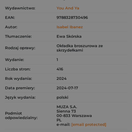
Wydawnictwo:
You And Ya
EAN:
9788328730496
Autor:
Isabel Ibanez
Tłumaczenie:
Ewa Skórska
Okładka broszurowa ze
Rodzaj oprawy:
skrzydełkami
Wydanie:
1
Liczba stron:
416
Rok wydania:
2024
Data premiery:
2024-07-17
Język wydania:
polski
MUZA S.A.
Sienna 73
Podmiot
00-833 Warszawa
odpowiedzialny:
PL
e-mail:
[email protected]