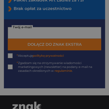
Pakiet zakładek Art Ladies za 1 zł
Brak opłat za uczestnictwo
Twój e-mail
DOŁĄCZ DO ZNAK EKSTRA
*
Akceptuję
politykę prywatności
*
Zgadzam się na otrzymywanie wiadomości
marketingowych (newsletter) na podany
e-mail
na
zasadach określonych w
regulaminie
.