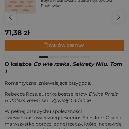
Edyta Prusinowska
,
Julita Rejnów
,
Ola
Rochowiak
71,38 zł
ZAMÓW ZESTAW
O książce
Co wie rzeka. Sekrety Nilu. Tom
1
Romantyczna, zniewalająca przygoda.
Rebecca Ross, autorka bestsellerów
Divine Rivals
,
Ruthless Vows
i serii
Żywioły Cadence
W pełnej przepychu społeczności
dziewiętnastowiecznego Buenos Aires Inez Olivera
ma wszystko oprócz jednej rzeczy, której naprawdę