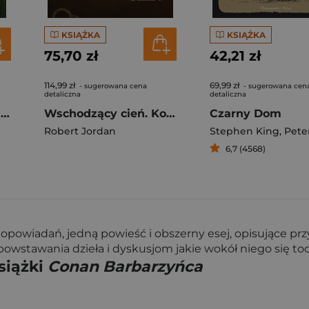
KSIĄŻKA
KSIĄŻKA
75,70 zł
42,21 zł
114,99 zł
69,99 zł
- sugerowana cena
- sugerowana cen
detaliczna
detaliczna
Dzikość złamanego serca wyd. 2
Wschodzący cień. Koło czasu. Tom 4
Czarny Dom
Robert Jordan
Stephen King
,
Peter 
6,7 (4568)
opowiadań, jedną powieść i obszerny esej, opisujące pr
powstawania dzieła i dyskusjom jakie wokół niego się toc
siążki
Conan Barbarzyńca