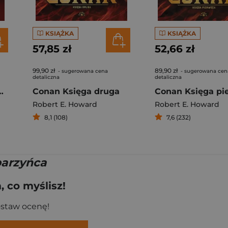
KSIĄŻKA
KSIĄŻKA
57,85 zł
52,66 zł
99,90 zł
89,90 zł
- sugerowana cena
- sugerowana cen
detaliczna
detaliczna
Zbiór opowiadań grozy
Conan Księga druga
Robert E. Howard
Robert E. Howard
8,1 (108)
7,6 (232)
arzyńca
 co myślisz!
ostaw ocenę!