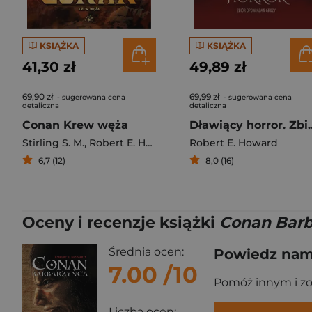
KSIĄŻKA
KSIĄŻKA
41,30 zł
49,89 zł
69,90 zł
69,99 zł
- sugerowana cena
- sugerowana cena
detaliczna
detaliczna
Conan Krew węża
Dławiący horror. 
Stirling S. M.
,
Robert E. Howard
Robert E. Howard
6,7 (12)
8,0 (16)
Oceny i recenzje książki
Conan Barb
Średnia ocen:
Powiedz nam,
7.00
/10
Pomóż innym i z
Liczba ocen: