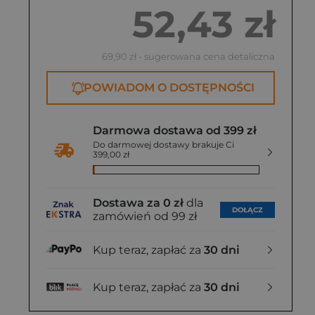
52,43 zł
69,90 zł
- sugerowana cena detaliczna
POWIADOM O DOSTĘPNOŚCI
Darmowa dostawa od 399 zł
Do darmowej dostawy brakuje Ci
399,00 zł
Dostawa za 0 zł
dla
DOŁĄCZ
zamówień od 99 zł
Kup teraz, zapłać za
30 dni
Kup teraz, zapłać za
30 dni