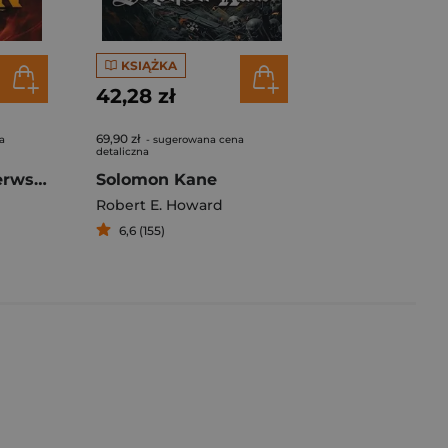
KSIĄŻKA
42,28 zł
69,90 zł
a
- sugerowana cena
detaliczna
Conan Księga pierwsza
Solomon Kane
Robert E. Howard
6,6 (155)