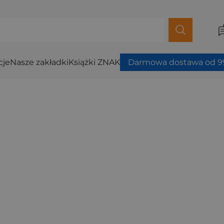
cje
Nasze zakładki
Książki ZNAK
Darmowa dostawa od 99