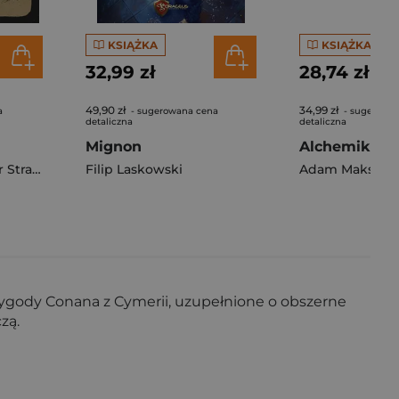
KSIĄŻKA
KSIĄŻKA
32,99 zł
28,74 zł
49,90 zł
34,99 zł
a
- sugerowana cena
- sugerowa
detaliczna
detaliczna
Mignon
Alchemik
Straub
Filip Laskowski
zygody Conana z Cymerii, uzupełnione o obszerne
zą.