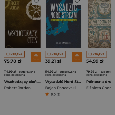
KSIĄŻKA
KSIĄŻKA
KSIĄŻKA
75,70 zł
39,21 zł
54,99 zł
114,99 zł
54,99 zł
79,99 zł
- sugerowana
- sugerowana
- sugerowa
cena detaliczna
cena detaliczna
cena detaliczna
Wschodzący cień. Koło czasu. Tom 4
Wysadzić Nord Stream. Sabotaż, który wstrząsnął światem
Robert Jordan
Bojan Pancevski
9,0 (3)