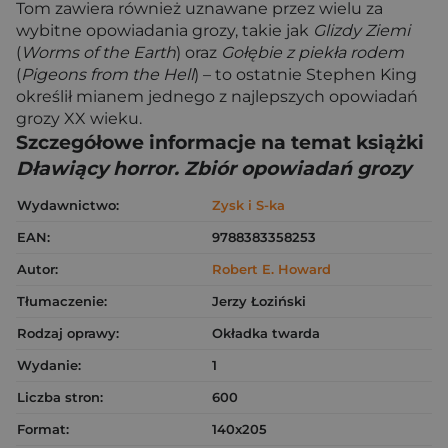
Tom zawiera również uznawane przez wielu za
wybitne opowiadania grozy, takie jak
Glizdy Ziemi
(
Worms of the Earth
) oraz
Gołębie z piekła rodem
(
Pigeons from the Hell
) – to ostatnie Stephen King
określił mianem jednego z najlepszych opowiadań
grozy XX wieku.
Szczegółowe informacje na temat książki
Dławiący horror. Zbiór opowiadań grozy
Wydawnictwo:
Zysk i S-ka
EAN:
9788383358253
Autor:
Robert E. Howard
Tłumaczenie:
Jerzy Łoziński
Rodzaj oprawy:
Okładka twarda
Wydanie:
1
Liczba stron:
600
Format:
140x205