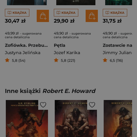
KSIĄŻKA
KSIĄŻKA
KSIĄŻKA
30,47 zł
29,90 zł
31,75 zł
49,99 zł
49,90 zł
49,90 zł
- sugerowana
- sugerowana
- sugerowa
cena detaliczna
cena detaliczna
cena detaliczna
Zofiówka. Przebudzenie zła
Pętla
Justyna Jelińska
Jozef Karika
Jimmy Juliano
5,8 (54)
5,8 (221)
6,5 (116)
Inne książki
Robert E. Howard