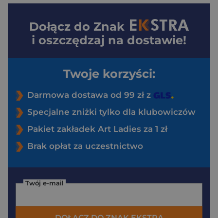
Dołącz do
Znak
i oszczędzaj na dostawie!
Twoje korzyści:
Darmowa dostawa od 99 zł z
Specjalne zniżki tylko dla klubowiczów
Pakiet zakładek Art Ladies za 1 zł
Brak opłat za uczestnictwo
Twój e-mail
DOŁĄCZ DO ZNAK EKSTRA