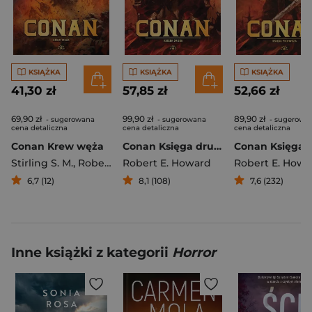
KSIĄŻKA
KSIĄŻKA
KSIĄŻKA
41,30 zł
57,85 zł
52,66 zł
69,90 zł
99,90 zł
89,90 zł
- sugerowana
- sugerowana
- sugerowa
cena detaliczna
cena detaliczna
cena detaliczna
Conan Krew węża
Conan Księga druga
Stirling S. M.
,
Robert E. Howard
Robert E. Howard
Robert E. Howa
6,7 (12)
8,1 (108)
7,6 (232)
Inne książki z kategorii
Horror