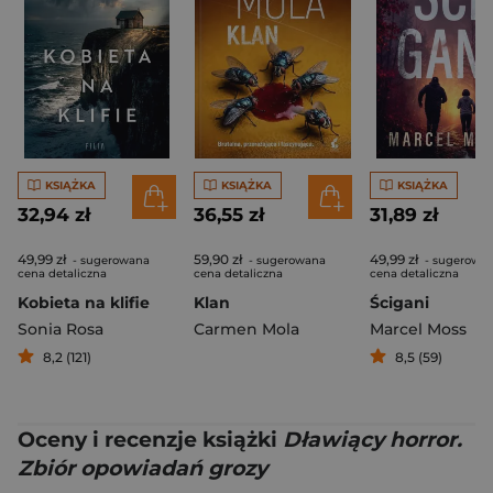
KSIĄŻKA
KSIĄŻKA
KSIĄŻKA
32,94 zł
36,55 zł
31,89 zł
49,99 zł
59,90 zł
49,99 zł
- sugerowana
- sugerowana
- sugerowa
cena detaliczna
cena detaliczna
cena detaliczna
Kobieta na klifie
Klan
Ścigani
Sonia Rosa
Carmen Mola
Marcel Moss
8,2 (121)
8,5 (59)
Oceny i recenzje książki
Dławiący horror.
Zbiór opowiadań grozy