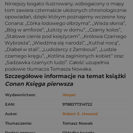
Niniejszy bogato ilustrowany, wzbogacony o mapy
tom zawiera czternaście ułożonych chronologicznie
opowiadań, dzięki którym poznajemy wczesne losy
Conana: „Córka lodowego olbrzyma”, „Wieża słonia”,
„Bóg w amforze”, „Łotrzy w domu”, „Czarny kolos”,
„Stalowe cienie pod księżycem”, „Królowa Czarnego
Wybrzeża”, „Wiedźma się narodzi”, „Xuthal nocą”,
„Diabeł w stali”, „Ludożercy z Zambouli”, „Ludzie
czarnego kręgu”, „Kotlina zaginionych kobiet” oraz
„Sadzawka czarnych ludzi”. Całość uzupełnia
posłowie tłumacza Tomasza Nowaka.
Szczegółowe informacje na temat książki
Conan Księga pierwsza
Wydawnictwo:
Vesper
EAN:
9788377314722
Autor:
Robert E. Howard
Tłumaczenie:
Tomasz Nowak
Rodzaj oprawy:
Okładka twarda