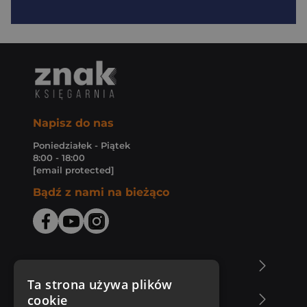
Napisz do nas
Poniedziałek - Piątek
8:00 - 18:00
[email protected]
Bądź z nami na bieżąco
O Księgarni Znak
Ta strona używa plików
cookie
Zakupy u nas