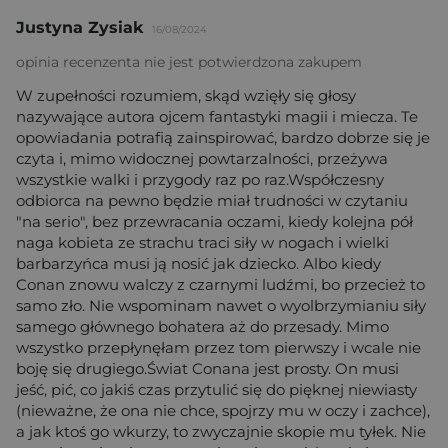
Justyna Zysiak
16/08/2024
opinia recenzenta nie jest potwierdzona zakupem
W zupełności rozumiem, skąd wzięły się głosy
nazywające autora ojcem fantastyki magii i miecza. Te
opowiadania potrafią zainspirować, bardzo dobrze się je
czyta i, mimo widocznej powtarzalności, przeżywa
wszystkie walki i przygody raz po raz.Współczesny
odbiorca na pewno będzie miał trudności w czytaniu
"na serio", bez przewracania oczami, kiedy kolejna pół
naga kobieta ze strachu traci siły w nogach i wielki
barbarzyńca musi ją nosić jak dziecko. Albo kiedy
Conan znowu walczy z czarnymi ludźmi, bo przecież to
samo zło. Nie wspominam nawet o wyolbrzymianiu siły
samego głównego bohatera aż do przesady. Mimo
wszystko przepłynęłam przez tom pierwszy i wcale nie
boję się drugiego.Świat Conana jest prosty. On musi
jeść, pić, co jakiś czas przytulić się do pięknej niewiasty
(nieważne, że ona nie chce, spojrzy mu w oczy i zachce),
a jak ktoś go wkurzy, to zwyczajnie skopie mu tyłek. Nie