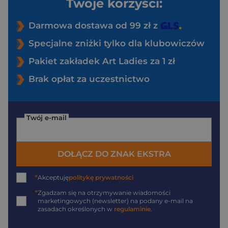
Twoje korzyści:
Darmowa dostawa od 99 zł z
Specjalne zniżki tylko dla klubowiczów
Pakiet zakładek Art Ladies za 1 zł
Brak opłat za uczestnictwo
Twój e-mail
DOŁĄCZ DO ZNAK EKSTRA
*
Akceptuję
politykę prywatności
*
Zgadzam się na otrzymywanie wiadomości
marketingowych (newsletter) na podany
e-mail
na
zasadach określonych w
regulaminie
.