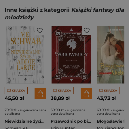
Inne książki z kategorii
Książki fantasy dla
młodzieży
KSIĄŻKA
KSIĄŻKA
KSIĄŻKA
45,50 zł
38,89 zł
43,73 zł
79,91 zł
59,90 zł
69,99 zł
- sugerowana cena
- sugerowana
- sugerowa
detaliczna
cena detaliczna
cena detaliczna
Niewidzialne życie Addie LaRue wyd. 2025
Przewodnik po bitwach. Wojownicy
Schwab V.E.
Erin Hunter
Mo Xiang Tong 