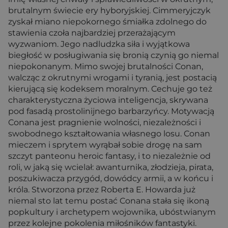
brutalnym świecie ery hyboryjskiej. Cimmeryjczyk
zyskał miano niepokornego śmiałka zdolnego do
stawienia czoła najbardziej przerażającym
wyzwaniom. Jego nadludzka siła i wyjątkowa
biegłość w posługiwania się bronią czynią go niemal
niepokonanym. Mimo swojej brutalności Conan,
walcząc z okrutnymi wrogami i tyranią, jest postacią
kierującą się kodeksem moralnym. Cechuje go też
charakterystyczna życiowa inteligencja, skrywana
pod fasadą prostolinijnego barbarzyńcy. Motywacją
Conana jest pragnienie wolności, niezależności i
swobodnego kształtowania własnego losu. Conan
mieczem i sprytem wyrąbał sobie drogę na sam
szczyt panteonu heroic fantasy, i to niezależnie od
roli, w jaką się wcielał: awanturnika, złodzieja, pirata,
poszukiwacza przygód, dowódcy armii, a w końcu i
króla. Stworzona przez Roberta E. Howarda już
niemal sto lat temu postać Conana stała się ikoną
popkultury i archetypem wojownika, ubóstwianym
przez kolejne pokolenia miłośników fantastyki.