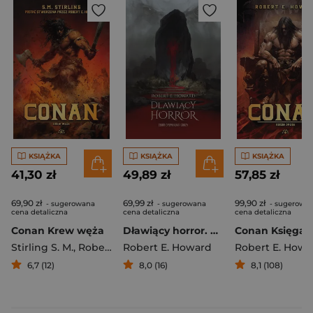
KSIĄŻKA
KSIĄŻKA
KSIĄŻKA
41,30 zł
49,89 zł
57,85 zł
69,90 zł
69,99 zł
99,90 zł
- sugerowana
- sugerowana
- sugerowa
cena detaliczna
cena detaliczna
cena detaliczna
Conan Krew węża
Dławiący horror. Zbiór opowiadań grozy
Stirling S. M.
,
Robert E. Howard
Robert E. Howard
Robert E. Howa
6,7 (12)
8,0 (16)
8,1 (108)