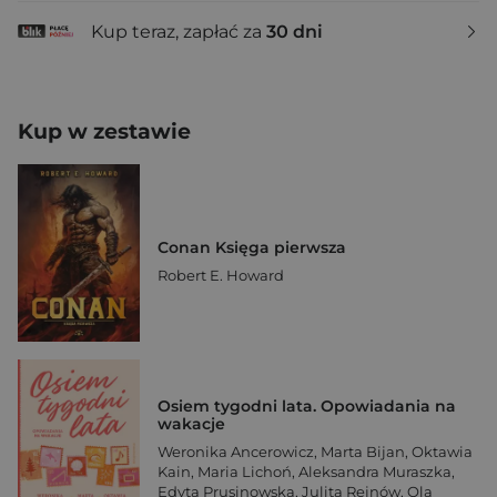
Kup teraz, zapłać za
30 dni
Kup w zestawie
Conan Księga pierwsza
Robert E. Howard
Osiem tygodni lata. Opowiadania na
wakacje
Weronika Ancerowicz
,
Marta Bijan
,
Oktawia
Kain
,
Maria Lichoń
,
Aleksandra Muraszka
,
Edyta Prusinowska
,
Julita Rejnów
,
Ola