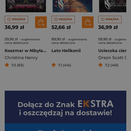
KSIĄŻKA
KSIĄŻKA
KSIĄŻKA
36,99 zł
52,66 zł
36,99 zł
59,90 zł
89,90 zł
59,90 zł
- sugerowana
- sugerowana
- sugerowa
cena detaliczna
cena detaliczna
cena detaliczna
Koszmar w Nibylandii
Lato Helikonii
Ucieczka cieni
Christina Henry
Orson Scott Ca
7,5 (83)
7,1 (414)
7,2 (461)
Dołącz do
Znak
i oszczędzaj na dostawie!