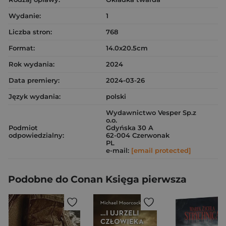
Wydanie:
1
Liczba stron:
768
Format:
14.0x20.5cm
Rok wydania:
2024
Data premiery:
2024-03-26
Język wydania:
polski
Wydawnictwo Vesper Sp.z
o.o.
Podmiot
Gdyńska 30 A
odpowiedzialny:
62-004 Czerwonak
PL
e-mail:
[email protected]
Podobne do Conan Księga pierwsza