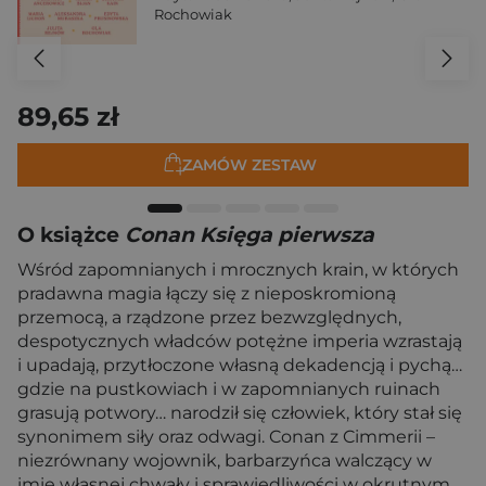
Rochowiak
89,65 zł
ZAMÓW ZESTAW
O książce
Conan Księga pierwsza
Wśród zapomnianych i mrocznych krain, w których
pradawna magia łączy się z nieposkromioną
przemocą, a rządzone przez bezwzględnych,
despotycznych władców potężne imperia wzrastają
i upadają, przytłoczone własną dekadencją i pychą…
gdzie na pustkowiach i w zapomnianych ruinach
grasują potwory… narodził się człowiek, który stał się
synonimem siły oraz odwagi. Conan z Cimmerii –
niezrównany wojownik, barbarzyńca walczący w
imię własnej chwały i sprawiedliwości w okrutnym,