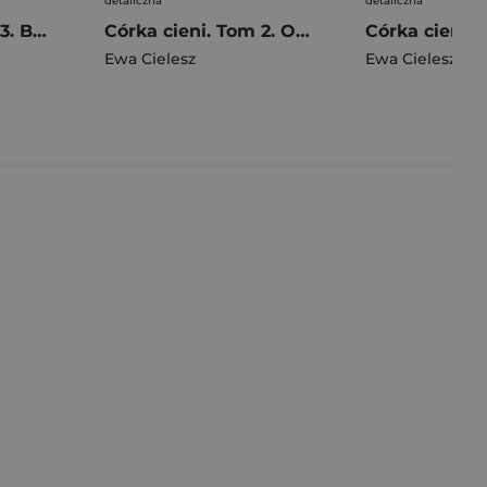
detaliczna
detaliczna
Córka cieni. Tom 3. Burza przed ciszą (Duże Litery)
Córka cieni. Tom 2. Obce matki (Duże Litery)
Ewa Cielesz
Ewa Cielesz