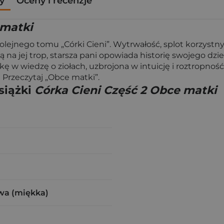
y
Oceny i recenzje
 matki
kolejnego tomu „Córki Cieni”. Wytrwałość, splot korzystn
ają na jej trop, starsza pani opowiada historię swojego d
 w wiedzę o ziołach, uzbrojona w intuicję i roztropnoś
? Przeczytaj „Obce matki”.
siążki
Córka Cieni Część 2 Obce matki
wa (miękka)