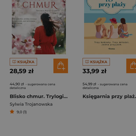
KSIĄŻKA
KSIĄŻKA
28,59 zł
33,99 zł
44,90 zł
54,99 zł
- sugerowana cena
- sugerowana cena
detaliczna
detaliczna
Blisko chmur. Trylogia Szkoła Latania. Tom 2
Księgarnia przy plaż
Sylwia Trojanowska
9,0 (1)