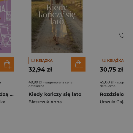
KSIĄŻKA
KSIĄŻKA
32,94 zł
30,75 zł
49,99 zł
45,00 zł
a
- sugerowana cena
- sugerowa
detaliczna
detaliczna
Nieszczęścia chodzą parami. Amor fati. Tom 3
Kiedy kończy się lato
ska
Błaszczuk Anna
Urszula Gajdow