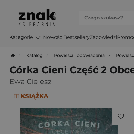
Kategorie
Nowości
Bestsellery
Zapowiedzi
Promo
Katalog
Powieści i opowiadania
Powieśc
Córka Cieni Część 2 Obc
Ewa Cielesz
KSIĄŻKA