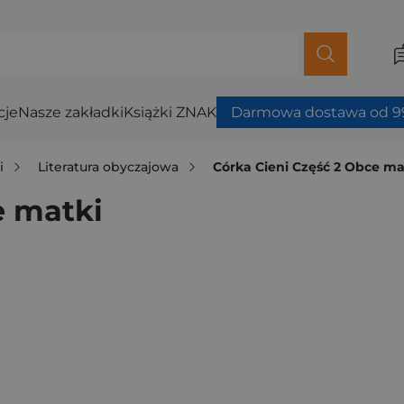
cje
Nasze zakładki
Książki ZNAK
Darmowa dostawa od 99
i
Literatura obyczajowa
Córka Cieni Część 2 Obce ma
e matki