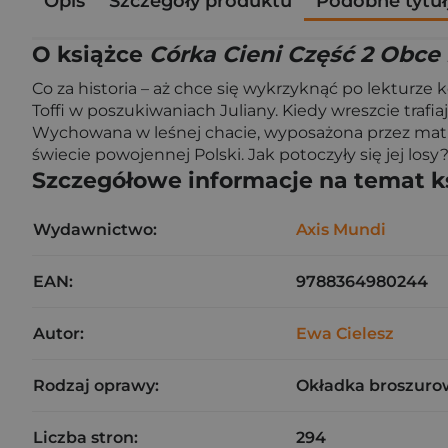
Opis
Szczegóły produktu
Podobne tytuł
O książce
Córka Cieni Część 2 Obce
Co za historia – aż chce się wykrzyknąć po lekturze 
Toffi w poszukiwaniach Juliany. Kiedy wreszcie trafi
Wychowana w leśnej chacie, wyposażona przez matkę
świecie powojennej Polski. Jak potoczyły się jej losy
Szczegółowe informacje na temat k
Wydawnictwo:
Axis Mundi
EAN:
9788364980244
Autor:
Ewa Cielesz
Rodzaj oprawy:
Okładka broszuro
Liczba stron:
294