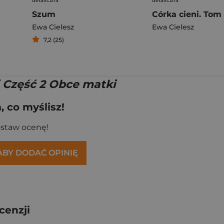
detaliczna
detaliczna
Szum
Ewa Cielesz
Ewa Cielesz
7,2 (25)
i Część 2 Obce matki
 co myślisz!
ostaw ocenę!
 ABY DODAĆ OPINIĘ
cenzji