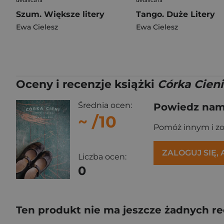
detaliczna
detaliczna
Szum. Większe litery
Tango. Duże Litery
Ewa Cielesz
Ewa Cielesz
Oceny i recenzje książki
Córka Cien
Średnia ocen:
Powiedz nam,
~
/10
Pomóż innym i z
ZALOGUJ SIĘ,
Liczba ocen:
0
Ten produkt nie ma jeszcze żadnych re