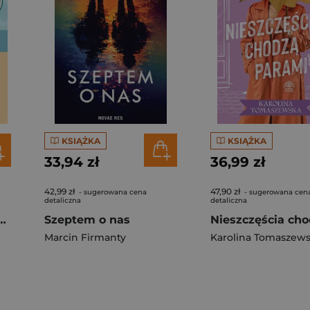
KSIĄŻKA
KSIĄŻKA
33,94 zł
36,99 zł
42,99 zł
47,90 zł
- sugerowana cena
- sugerowana cen
detaliczna
detaliczna
y. Trzy kobiety. Trzy miłości. Jedna przyjaźń
Szeptem o nas
Marcin Firmanty
Karolina Tomaszew