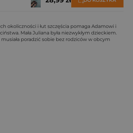
28,99 zł
DO KOSZYKA
ych okoliczności i łut szczęścia pomaga Adamowi i
zieciństwa. Mała Juliana była niezwykłym dzieckiem.
ć musiała poradzić sobie bez rodziców w obcym