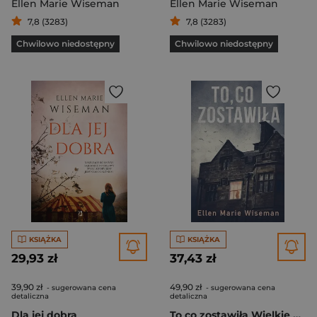
Ellen Marie Wiseman
Ellen Marie Wiseman
7,8 (3283)
7,8 (3283)
Chwilowo niedostępny
Chwilowo niedostępny
KSIĄŻKA
KSIĄŻKA
29,93 zł
37,43 zł
39,90 zł
49,90 zł
- sugerowana cena
- sugerowana cena
detaliczna
detaliczna
Dla jej dobra
To co zostawiła Wielkie Litery