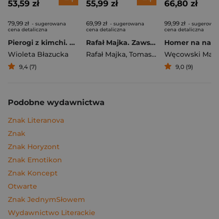
53,59 zł
55,99 zł
66,80 zł
79,99 zł
69,99 zł
99,99 zł
- sugerowana
- sugerowana
- sugerowa
cena detaliczna
cena detaliczna
cena detaliczna
Pierogi z kimchi. Moje ulubione azjatyckie przepisy
Rafał Majka. Zawsze z przodu. Rozmawia Tomasz Kalemba - książka z autografem
Wioleta Błazucka
Rafał Majka
,
Tomasz Kalemba
Węcowski Mar
9,4 (7)
9,0 (9)
Podobne wydawnictwa
Znak Literanova
Znak
Znak Horyzont
Znak Emotikon
Znak Koncept
Otwarte
Znak JednymSłowem
Wydawnictwo Literackie