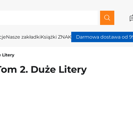
cje
Nasze zakładki
Książki ZNAK
Darmowa dostawa od 99
 Litery
om 2. Duże Litery