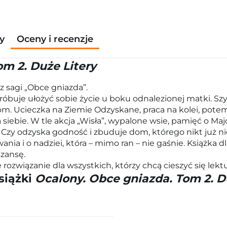
y
Oceny i recenzje
m 2. Duże Litery
 z sagi „Obce gniazda”.
róbuje ułożyć sobie życie u boku odnalezionej matki. Sz
 dom. Ucieczka na Ziemie Odzyskane, praca na kolei, pot
 siebie. W tle akcja „Wisła”, wypalone wsie, pamięć o Ma
? Czy odzyska godność i zbuduje dom, którego nikt już ni
a i o nadziei, która – mimo ran – nie gaśnie. Książka dla w
szansę.
ne rozwiązanie dla wszystkich, którzy chcą cieszyć się le
siążki
Ocalony. Obce gniazda. Tom 2. D