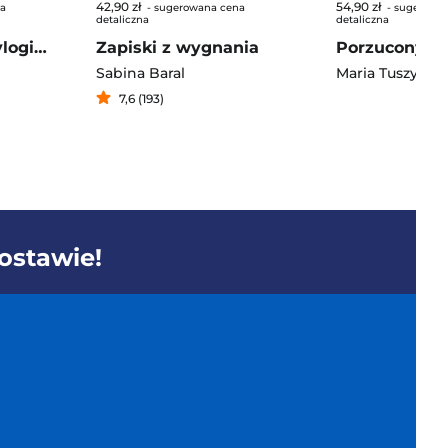
42,90 zł
54,90 zł
na
- sugerowana cena
- sugerowa
detaliczna
detaliczna
Blisko chmur. Trylogia Szkoła Latania. Tom 2
Zapiski z wygnania
Sabina Baral
Maria Tuszyńsk
7,6 (193)
dostawie!