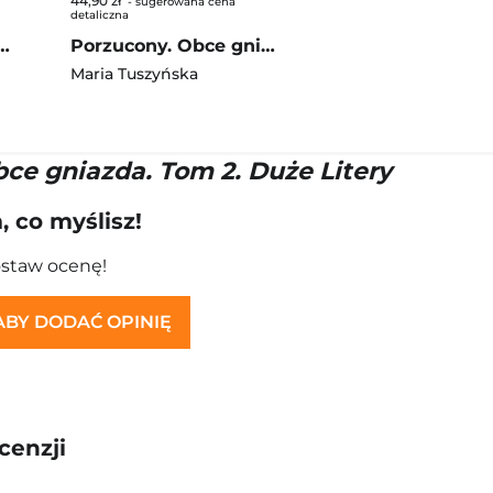
44,90 zł
- sugerowana cena
detaliczna
 Obce gniazda. Tom 2
Porzucony. Obce gniazda. Tom 1
Maria Tuszyńska
ce gniazda. Tom 2. Duże Litery
 co myślisz!
ostaw ocenę!
 ABY DODAĆ OPINIĘ
cenzji