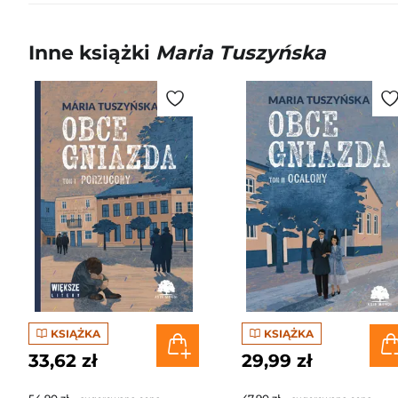
Inne książki
Maria Tuszyńska
KSIĄŻKA
KSIĄŻKA
33,62 zł
29,99 zł