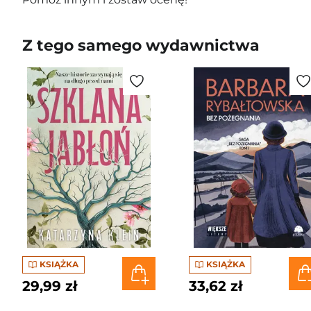
Z tego samego wydawnictwa
KSIĄŻKA
KSIĄŻKA
29,99 zł
33,62 zł