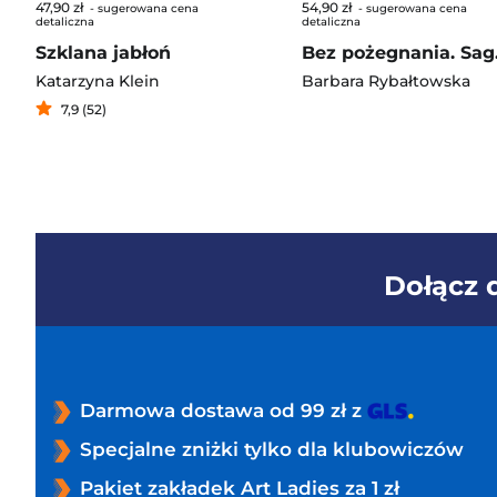
47,90 zł
54,90 zł
- sugerowana cena
- sugerowana cena
detaliczna
detaliczna
Szklana jabłoń
Bez poże
Katarzyna Klein
Barbara Rybałtowska
7,9 (52)
Dołącz
Darmowa dostawa od 99 zł z
Specjalne zniżki tylko dla klubowiczów
Pakiet zakładek Art Ladies za 1 zł