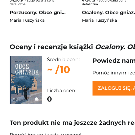
54,90 zł
47,90 zł
- sugerowana cena
- sugerowana cena
detaliczna
detaliczna
Porzucony. Obce gniazda. Tom 1. Większe litery
Ocalony.
Maria Tuszyńska
Maria Tuszyńska
Oceny i recenzje książki
Ocalony. Ob
Średnia ocen:
Powiedz nam,
~
/10
Pomóż innym i z
ZALOGUJ SIĘ,
Liczba ocen:
0
Ten produkt nie ma jeszcze żadnych re
Pomóż innym i zostaw ocenę!