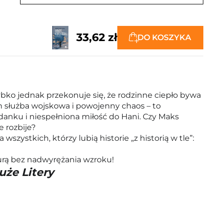
33,62 zł
DO KOSZYKA
ybko jednak przekonuje się, że rodzinne ciepło bywa
em służba wojskowa i powojenny chaos – to
jdanku i niespełniona miłość do Hani. Czy Maks
e rozbije?
szystkich, którzy lubią historie „z historią w tle”:
kturą bez nadwyrężania wzroku!
uże Litery