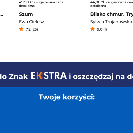
49,90 zł
44,90 zł
- sugerowana cena
- sugerowana ce
detaliczna
detaliczna
gnania. Saga bez pożegnania. Tom 1 (duże litery)
Szum
Ewa Cielesz
Sylwia Trojanowska
7,2 (25)
9,0 (1)
 do
Znak
i oszczędzaj na 
Twoje korzyści: