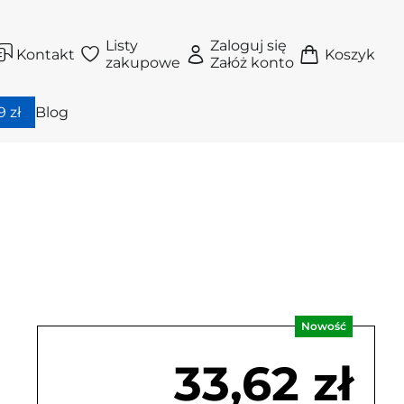
Listy
Zaloguj się
Kontakt
Koszyk
zakupowe
Załóż konto
 zł
Blog
Nowość
33,62 zł