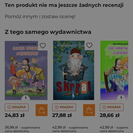
Ten produkt nie ma jeszcze żadnych recenzji
Pomóż innym i zostaw ocenę!
Z tego samego wydawnictwa
KSIĄŻKA
KSIĄŻKA
KSIĄŻKA
24,83 zł
27,88 zł
28,66 zł
36,99 zł
42,99 zł
42,99 zł
- sugerowana
- sugerowana
- sugerowa
cena detaliczna
cena detaliczna
cena detaliczna