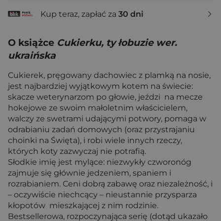
Kup teraz, zapłać za
30 dni
O książce
Cukierku, ty łobuzie wer.
ukraińska
Cukierek, pręgowany dachowiec z plamką na nosie,
jest najbardziej wyjątkowym kotem na świecie:
skacze weterynarzom po głowie, jeździ na mecze
hokejowe ze swoim małoletnim właścicielem,
walczy ze swe­trami udającymi potwory, pomaga w
odrabianiu zadań domowych (oraz przystrajaniu
choinki na Święta), i robi wiele innych rzeczy,
których koty zazwyczaj nie potrafią.
Słodkie imię jest mylące: niezwykły czworonóg
zajmuje się głównie jedzeniem, spaniem i
rozrabianiem. Ceni dobrą zabawę oraz niezależ­ność, i
– oczywiście niechcący – nieustannie przysparza
kłopotów mieszkającej z nim rodzinie.
Bestsellerowa, rozpoczynająca serię (dotąd ukazało