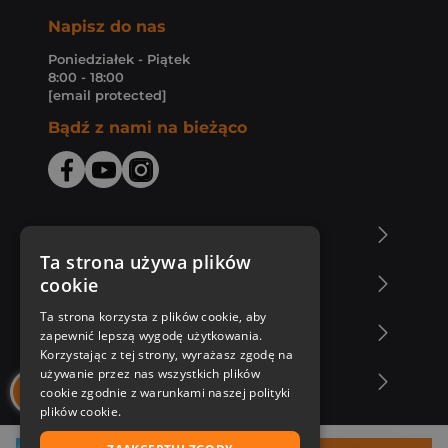
Napisz do nas
Poniedziałek - Piątek
8:00 - 18:00
[email protected]
Bądź z nami na bieżąco
O Księgarni Znak
Ta strona używa plików
cookie
Zakupy u nas
Ta strona korzysta z plików cookie, aby
Nasza oferta
zapewnić lepszą wygodę użytkowania.
Korzystając z tej strony, wyrażasz zgodę na
używanie przez nas wszystkich plików
Nasi autorzy
cookie zgodnie z warunkami naszej polityki
plików cookie.