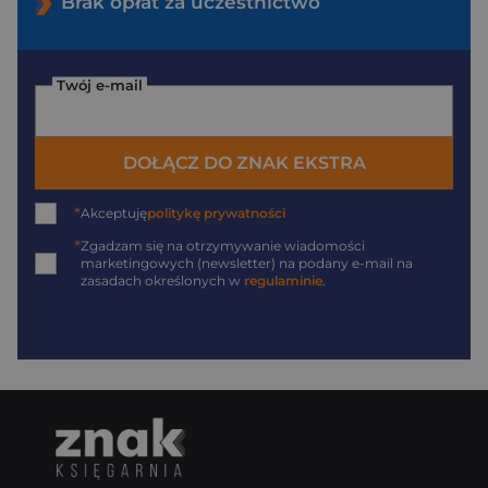
Brak opłat za uczestnictwo
Twój e-mail
DOŁĄCZ DO ZNAK EKSTRA
*
Akceptuję
politykę prywatności
*
Zgadzam się na otrzymywanie wiadomości
marketingowych (newsletter) na podany
e-mail
na
zasadach określonych w
regulaminie
.