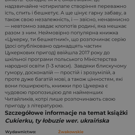
надзвичайне чотирилапе створіння переважно
їсть, спить і бешкетує. А ще цінує гарну забаву, а
також свою незалежність, і — звісно, ненавмисно
— невтомно завдає клопотів родині, яка мешкає
разом з ним. Неймовірно популярна книжка
«Цукерку, ти бешкетник!», що розпочинає серію
(досі опубліковано одинадцять частин
Цукеркових пригод) ввійшла 2017 року до
шкільної програми польського Міністерства
народної освіти (1-3 класи). Завдяки блискучому
гумору, досконалій — простій і зрозумілій, а
проте дуже багатій мові, а також цінностям, які
вони поширюють, книжки про Цукерка є
чудовою пропозицією для найменших
Читайликів, котрі лише розпочинають свою
пригоду з літературою.
Szczegółowe informacje na temat książki
Cukierku, ty łobuzie wer. ukraińska
Wydawnictwo:
Żwakowskie