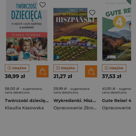
KSIĄŻKA
KSIĄŻKA
KSIĄŻKA
38,99 zł
21,27 zł
37,53 zł
58,00 zł
29,99 zł
41,00 zł
- sugerowana
- sugerowana
- sugerowa
cena detaliczna
cena detaliczna
cena detaliczna
Twórczość dziecięca na zajęciach z języka angielskiego w przedszkolu
Wykreślanki. Hiszpański
Klaudia Kasowska
Opracowanie Zbiorowe