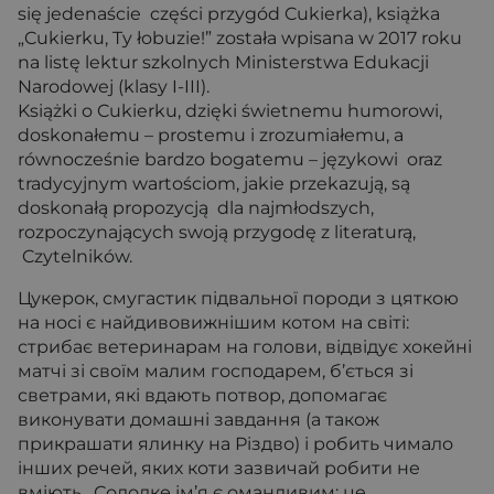
się jedenaście części przygód Cukierka), książka
„Cukierku, Ty łobuzie!” została wpisa­na w 2017 roku
na listę lektur szkolnych Ministerstwa Edukacji
Narodowej (klasy I-III).
Książki o Cukierku, dzięki świetnemu humorowi,
doskonałemu – pro­stemu i zrozumiałemu, a
równocześnie bardzo bogatemu – językowi oraz
tradycyjnym wartościom, jakie przekazują, są
doskonałą propozycją dla najmłodszych,
rozpoczynających swoją przygodę z literaturą,
Czytelników.
Цукерок, смугастик підвальної породи з цяткою
на носі є найди­вовижнішим котом на світі:
стрибає ветеринарам на голови, відвідує хокейні
матчі зі своїм малим господарем, б’ється зі
светрами, які вдають потвор, допомагає
виконувати домашні завдання (а також
прикрашати ялинку на Різдво) і робить чимало
інших речей, яких коти зазвичай робити не
вміють. Солодке ім’я є оманливим: це