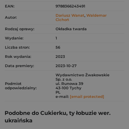
EAN:
9788366243491
Dariusz Wanat
,
Waldemar
Autor:
Cichoń
Rodzaj oprawy:
Okładka twarda
Wydanie:
1
Liczba stron:
56
Rok wydania:
2023
Data premiery:
2023-10-27
Wydawnictwo Żwakowskie
Sp. z o.o.
Podmiot
ul. Runowa 39
odpowiedzialny:
43-100 Tychy
PL
e-mail:
[email protected]
Podobne do Cukierku, ty łobuzie wer.
ukraińska