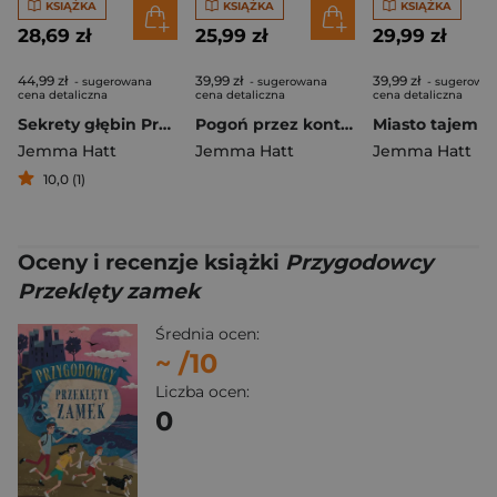
KSIĄŻKA
KSIĄŻKA
KSIĄŻKA
28,69 zł
25,99 zł
29,99 zł
44,99 zł
39,99 zł
39,99 zł
- sugerowana
- sugerowana
- sugerowa
cena detaliczna
cena detaliczna
cena detaliczna
Sekrety głębin Przygodowcy Tom 6
Pogoń przez kontynent. Przygodowcy. Tom 4
Jemma Hatt
Jemma Hatt
Jemma Hatt
10,0 (1)
Oceny i recenzje książki
Przygodowcy
Przeklęty zamek
Średnia ocen:
~
/10
Liczba ocen:
0