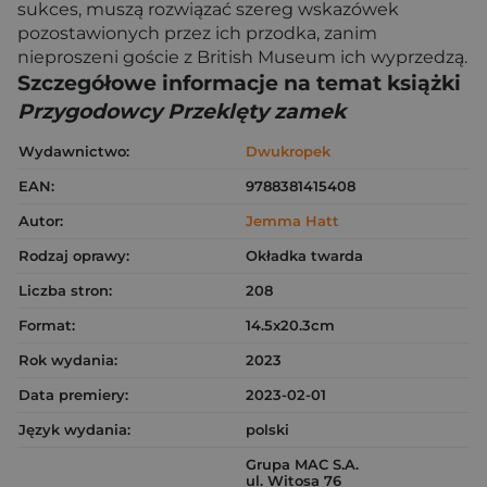
sukces, muszą rozwiązać szereg wskazówek
pozostawionych przez ich przodka, zanim
nieproszeni goście z British Museum ich wyprzedzą.
Szczegółowe informacje na temat książki
Przygodowcy Przeklęty zamek
Wydawnictwo:
Dwukropek
EAN:
9788381415408
Autor:
Jemma Hatt
Rodzaj oprawy:
Okładka twarda
Liczba stron:
208
Format:
14.5x20.3cm
Rok wydania:
2023
Data premiery:
2023-02-01
Język wydania:
polski
Grupa MAC S.A.
ul. Witosa 76