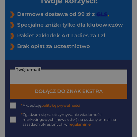
Twoje korzyści:
Darmowa dostawa od 99 zł z
Specjalne zniżki tylko dla klubowiczów
Pakiet zakładek Art Ladies za 1 zł
Brak opłat za uczestnictwo
Twój e-mail
DOŁĄCZ DO ZNAK EKSTRA
*
Akceptuję
politykę prywatności
*
Zgadzam się na otrzymywanie wiadomości
marketingowych (newsletter) na podany
e-mail
na
zasadach określonych w
regulaminie
.