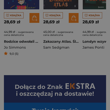
KSIĄŻKA
KSIĄŻKA
KSIĄŻKA
28,69 zł
28,69 zł
28,69 zł
44,99 zł
45,00 zł
44,99 zł
- sugerowana
- sugerowana
- sugerowa
cena detaliczna
cena detaliczna
cena detaliczna
Rodzice odwołali moje urodziny
Zakazany Atlas. Śledztwa Isaaca Turnera Tom 2
Jo Simmons
Sam Sedgman
James Ponti
9,0 (5)
Dołącz do
Znak
i oszczędzaj na dostawie!