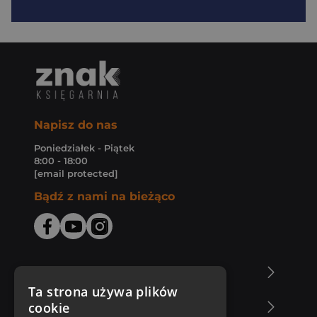
Napisz do nas
Poniedziałek - Piątek
8:00 - 18:00
[email protected]
Bądź z nami na bieżąco
O Księgarni Znak
Ta strona używa plików
cookie
Zakupy u nas