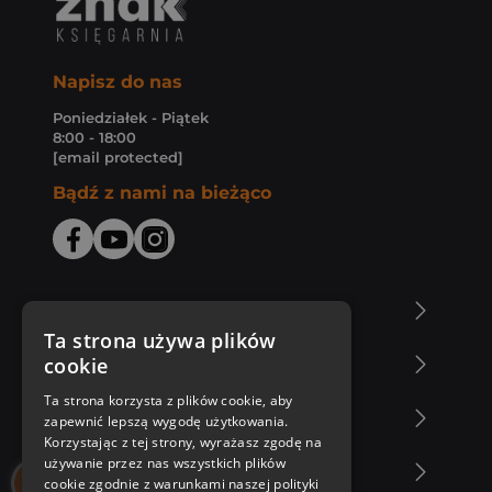
Napisz do nas
Poniedziałek - Piątek
8:00 - 18:00
[email protected]
Bądź z nami na bieżąco
O Księgarni Znak
Ta strona używa plików
cookie
Zakupy u nas
Ta strona korzysta z plików cookie, aby
Nasza oferta
zapewnić lepszą wygodę użytkowania.
Korzystając z tej strony, wyrażasz zgodę na
używanie przez nas wszystkich plików
Nasi autorzy
cookie zgodnie z warunkami naszej polityki