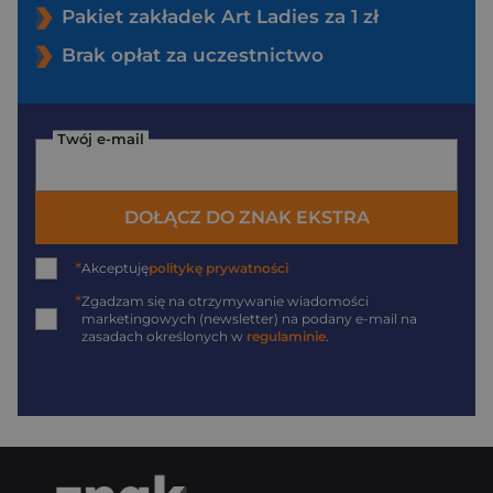
Pakiet zakładek Art Ladies za 1 zł
Brak opłat za uczestnictwo
Twój e-mail
DOŁĄCZ DO ZNAK EKSTRA
*
Akceptuję
politykę prywatności
*
Zgadzam się na otrzymywanie wiadomości
marketingowych (newsletter) na podany
e-mail
na
zasadach określonych w
regulaminie
.