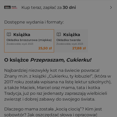
Kup teraz, zapłać za
30 dni
Dostępne wydania i formaty:
Książka
Książka
Okładka broszurowa (miękka)
Okładka twarda
Żwakowskie, wyd. 2023
Żwakowskie, wyd. 2023
25,50 zł
27,88 zł
O książce
Przepraszam, Cukierku!
Najbardziej niezwykły kot na świecie powraca!
Znany m.in. z książki „Cukierku, ty łobuzie!”, (która w
2017 roku została wpisana na listę lektur szkolnych),
a także Maciek, Marcel oraz mama, tata i kotka
Tradycja, już po raz jedenasty zapraszają wielbicieli
zwierząt i dobrej zabawy do swojego świata.
Dlaczego mama została „kocią ciocią”? Kim jest
sobowtór? Jak oszczędzać słowa i opracować