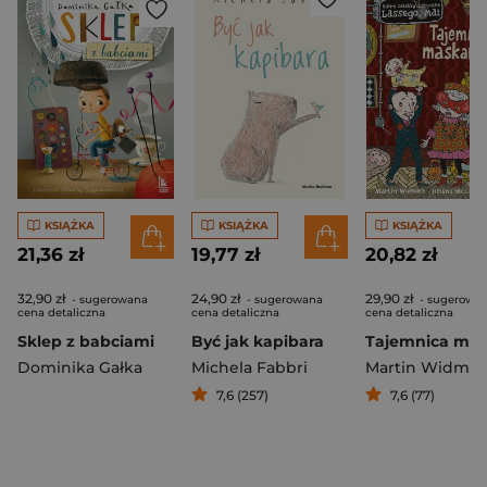
KSIĄŻKA
KSIĄŻKA
KSIĄŻKA
21,36 zł
19,77 zł
20,82 zł
32,90 zł
24,90 zł
29,90 zł
- sugerowana
- sugerowana
- sugerowa
cena detaliczna
cena detaliczna
cena detaliczna
Sklep z babciami
Być jak kapibara
Dominika Gałka
Michela Fabbri
Martin Widmar
7,6 (257)
7,6 (77)