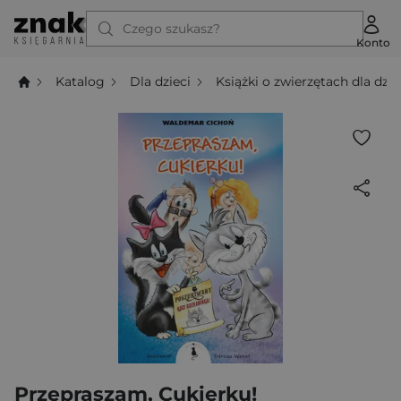
Czego szukasz?
Konto
Katalog
Dla dzieci
Książki o zwierzętach dla dzie
Przepraszam, Cukierku!