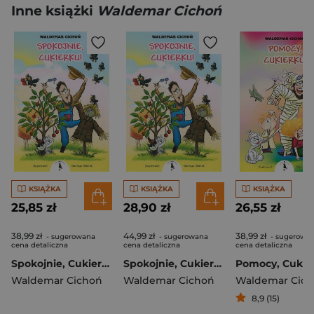
Inne książki
Waldemar Cichoń
KSIĄŻKA
KSIĄŻKA
KSIĄŻKA
25,85 zł
28,90 zł
26,55 zł
38,99 zł
44,99 zł
38,99 zł
- sugerowana
- sugerowana
- sugerowa
cena detaliczna
cena detaliczna
cena detaliczna
Spokojnie, Cukierku!
Spokojnie, Cukierku!
Pomocy, Cukie
Waldemar Cichoń
Waldemar Cichoń
Waldemar Cic
8,9 (15)