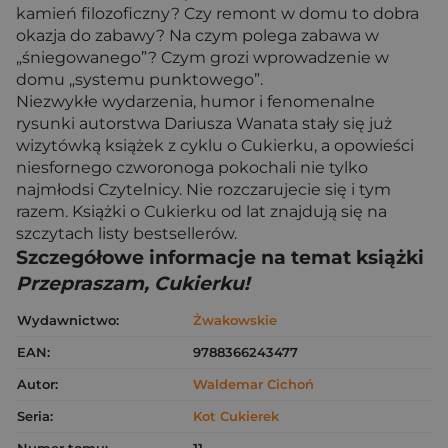
kamień filozoficzny? Czy remont w domu to dobra
okazja do zabawy? Na czym polega zabawa w
„śniegowanego”? Czym grozi wprowadzenie w
domu „systemu punktowego”.
Niezwykłe wydarzenia, humor i fenomenalne
rysunki autorstwa Dariusza Wanata stały się już
wizytówką książek z cyklu o Cukierku, a opowieści
niesfornego czworonoga pokochali nie tylko
najmłodsi Czytelnicy. Nie rozczarujecie się i tym
razem. Książki o Cukierku od lat znajdują się na
szczytach listy bestsellerów.
Szczegółowe informacje na temat książki
Przepraszam, Cukierku!
Wydawnictwo:
Żwakowskie
EAN:
9788366243477
Autor:
Waldemar Cichoń
Seria:
Kot Cukierek