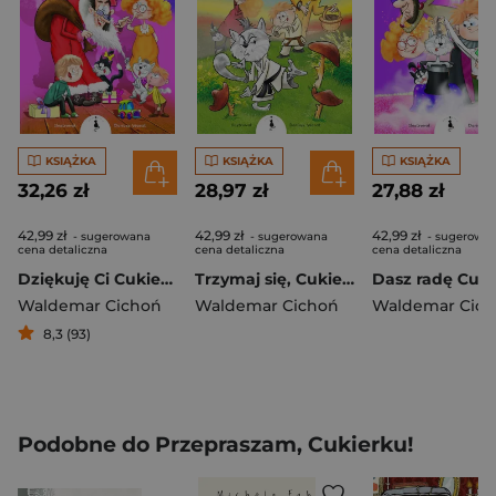
KSIĄŻKA
KSIĄŻKA
KSIĄŻKA
32,26 zł
28,97 zł
27,88 zł
42,99 zł
42,99 zł
42,99 zł
- sugerowana
- sugerowana
- sugerowa
cena detaliczna
cena detaliczna
cena detaliczna
Dziękuję Ci Cukierku!
Trzymaj się, Cukierku!
Waldemar Cichoń
Waldemar Cichoń
Waldemar Cic
8,3 (93)
Podobne do Przepraszam, Cukierku!