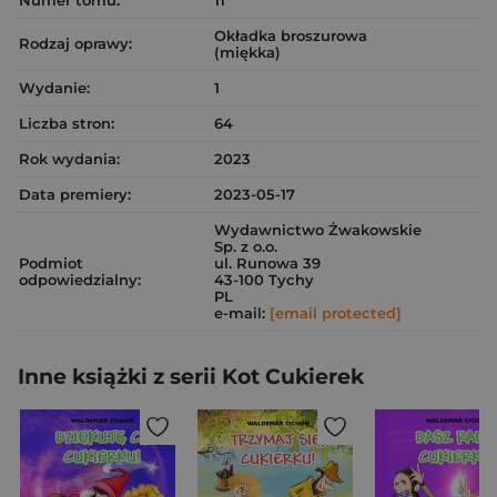
Numer tomu:
11
Okładka broszurowa
Rodzaj oprawy:
(miękka)
Wydanie:
1
Liczba stron:
64
Rok wydania:
2023
Data premiery:
2023-05-17
Wydawnictwo Żwakowskie
Sp. z o.o.
Podmiot
ul. Runowa 39
odpowiedzialny:
43-100 Tychy
PL
e-mail:
[email protected]
Inne książki z serii Kot Cukierek