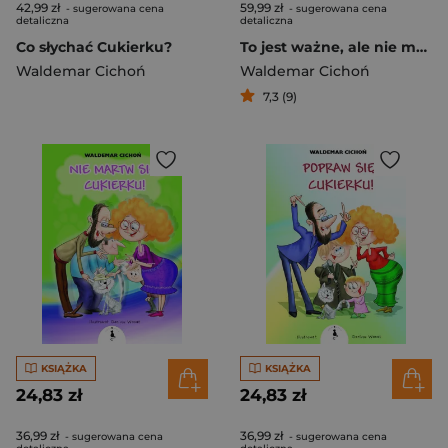
42,99 zł
59,99 zł
- sugerowana cena
- sugerowana cena
detaliczna
detaliczna
Co słychać Cukierku?
To jest ważne, ale nie ma znaczenia
Waldemar Cichoń
Waldemar Cichoń
7,3 (9)
KSIĄŻKA
KSIĄŻKA
24,83 zł
24,83 zł
36,99 zł
36,99 zł
- sugerowana cena
- sugerowana cena