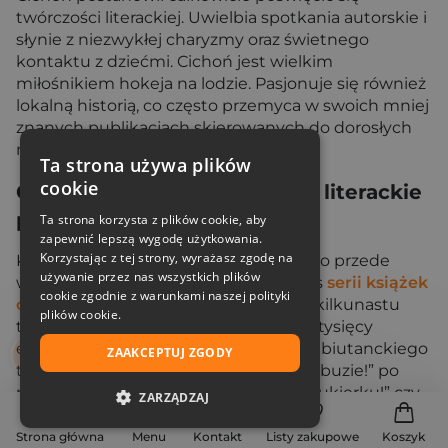
twórczości literackiej. Uwielbia spotkania autorskie i
słynie z niezwykłej charyzmy oraz świetnego
kontaktu z dziećmi. Cichoń jest wielkim
miłośnikiem hokeja na lodzie. Pasjonuje się również
lokalną historią, co często przemyca w swoich mniej
znanych publikacjach skierowanych do dorosłych
mieszkańców regionu.
Ta strona używa plików
cookie
Cukierkowe imperium i inne literackie
przygody
Ta strona korzysta z plików cookie, aby
zapewnić lepszą wygodę użytkowania.
Korzystając z tej strony, wyrażasz zgodę na
Kariera literacka Waldemara Cichonia to przede
używanie przez nas wszystkich plików
wszystkim nieprawdopodobny sukces
serii książek
cookie zgodnie z warunkami naszej polityki
o kocie Cukierku
, która doczekała się kilkunastu
plików cookie.
tomów i została sprzedana w setkach tysięcy
egzemplarzy. Każda część cyklu, od debiutanckiego
ZAAKCEPTUJ ZGODY
tomu, zatytułowanego „Cukierku, ty łobuzie!” po
nowsze tytuły, takie, jak „Dziękuję ci, Cukierku!” czy
ZARZĄDZAJ
„Trzymaj się Cukierku!”, opiera się na krótkich,
dowcipnych rozdziałach, które idealnie sprawdzają
NIEZBĘDNE
Strona główna
Menu
Kontakt
Listy zakupowe
Koszyk