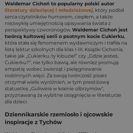
Waldemar Cichoń to popularny polski autor
literatury dziecięcej i młodzieżowej
, który podbił
serca czytelników humorem, ciepłem, a także
niezwykłą umiejętnością opisywania świata z
perspektywy czworonogów.
Waldemar Cichoń jest
twórcą kultowej serii o psotnym kocie Cukierku
,
która stała się fenomenem wydawniczym i trafiła na
listę lektur szkolnych dla klas I-III. Książki Cichonia,
takie jak „Cukierku, ty łobuzie!” czy „Gdzie jesteś,
Cukierku?”, nie tylko bawią, ale również promują
empatię wobec zwierząt i pielęgnowanie
rodzinnych więzi. Za swoją twórczość pisarz
otrzymał wiele wyróżnień, w tym prestiżową
statuetkę „Guliwera w krainie olbrzymów",
przyznawaną za wybitne osiągnięcia w literaturze
dla dzieci.
Dziennikarskie rzemiosło i ojcowskie
inspiracje z Tychów