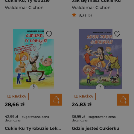
Cukierku, Ty łobuzie
Jak się masz Cukierku
Waldemar Cichoń
Waldemar Cichoń
8,3 (113)
KSIĄŻKA
KSIĄŻKA
28,66 zł
24,83 zł
42,99 zł
36,99 zł
- sugerowana cena
- sugerowana cena
detaliczna
detaliczna
Cukierku Ty łobuzie Lektura z opracowaniem
Gdzie jesteś Cukierku