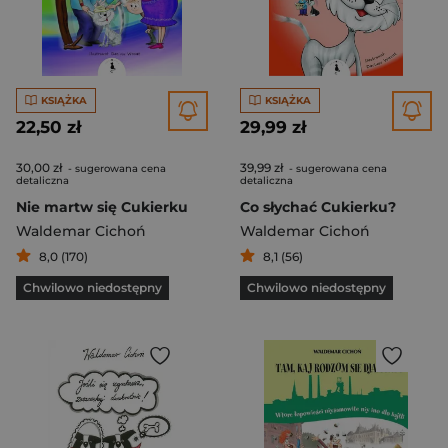
KSIĄŻKA
KSIĄŻKA
22,50 zł
29,99 zł
30,00 zł
39,99 zł
- sugerowana cena
- sugerowana cena
detaliczna
detaliczna
Nie martw się Cukierku
Co słychać Cukierku?
Waldemar Cichoń
Waldemar Cichoń
8,0 (170)
8,1 (56)
Chwilowo niedostępny
Chwilowo niedostępny