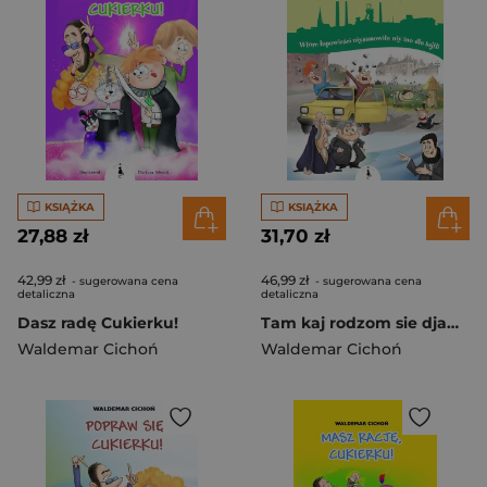
KSIĄŻKA
KSIĄŻKA
27,88 zł
31,70 zł
42,99 zł
46,99 zł
- sugerowana cena
- sugerowana cena
detaliczna
detaliczna
Dasz radę Cukierku!
Tam kaj rodzom sie djamynty Wtore łopowieści niysamowite niy ino dlo bajtli
Waldemar Cichoń
Waldemar Cichoń