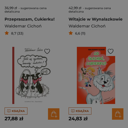
36,99 zł
42,99 zł
- sugerowana cena
- sugerowana cena
detaliczna
detaliczna
Przepraszam, Cukierku!
Witajcie w Wynalazkowie
Waldemar Cichoń
Waldemar Cichoń
8,7 (33)
6,6 (11)
KSIĄŻKA
KSIĄŻKA
27,88 zł
24,83 zł