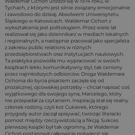
Waldemar Cichoń urodził się w 1974 roku, w
Tychach, z którymi jest silnie związany emocjonalnie
i zawodowo do dzisiaj. Absolwent Uniwersytetu
Śląskiego w Katowicach. Waldemar Cichoń z
wykształcenia jest politologiem. Przez wiele lat
realizował się jako dziennikarz w mediach lokalnych
i regionalnych, a następnie pracował jako specjalista
z zakresu public relations w różnych
przedsiębiorstwach oraz instytucjach naukowych.
Ta praktyka pozwoliła mu wypracować w swoich
książkach lekki, komunikatywny styl, tak ceniony
przez najmłodszych odbiorców. Droga Waldemara
Cichonia do bycia pisarzem zaczęła się od
prozaicznej, ojcowskiej potrzeby – chciał napisać coś
wyjątkowego dla swojego syna, Marcelego, który
nie przepadał za czytaniem. Inspiracją stał się realny
członek rodziny, czyli kot Cukierek, którego
przygody autor zaczął spisywać, tworząc literacki
pomost między rzeczywistością a fikcją. Sukces
pierwszej książki był tak ogromny, że Waldemar
Cichoń postanowił całkowicie poświęcić się