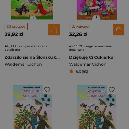
KSIĄŻKA
KSIĄŻKA
29,92 zł
32,26 zł
46,99 zł
42,99 zł
- sugerowana cena
- sugerowana cena
detaliczna
detaliczna
Zdarziło sie na Ślonsku Łopowieści niysamowite niy ino dlo bajtli
Dziękuję Ci Cukierku!
Waldemar Cichoń
Waldemar Cichoń
8,3 (93)