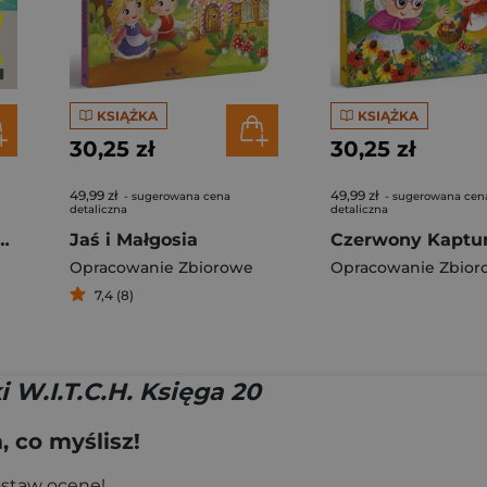
KSIĄŻKA
KSIĄŻKA
30,25 zł
30,25 zł
49,99 zł
49,99 zł
- sugerowana cena
- sugerowana cen
detaliczna
detaliczna
f Travel. Lonely Planet
Jaś i Małgosia
Czerwony Kaptu
Opracowanie Zbiorowe
Opracowanie Zbior
7,4 (8)
i W.I.T.C.H. Księga 20
 co myślisz!
ostaw ocenę!