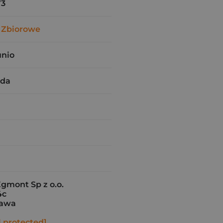
73
 Zbiorowe
unio
rda
gmont Sp z o.o.
4c
zawa
l protected]