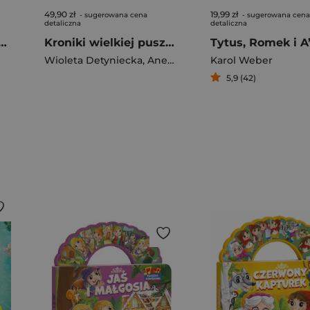
49,90 zł
19,99 zł
- sugerowana cena
- sugerowana cena
detaliczna
detaliczna
t. Sprawa skrzata bez czapki
Kroniki wielkiej puszczy. Tom 2. Dzikie plemię grzybów
Wioleta Detyniecka
,
Aneta Szczypczyk
Karol Weber
5,9 (42)