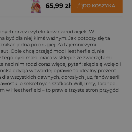
65,99 zł
DO KOSZYKA
anych przez czytelników czarodziejek. W
na być dla niej kimś ważnym. Jak potoczy się ta
nikać jedna po drugiej. Za tajemniczymi
a aut. Obie chcą przejąć moc Heatherfield, nie
tego było mało, praca w sklepie ze zwierzętami
a nad nim rodzi coraz więcej pytań: skąd się wzięło i
ncka edycja w twardej oprawie to idealny prezent
a dla wszystkich dawnych, dorosłych już, fanów serii!
wostki o sekretnych szafkach Will, Irmy, Taranee,
ym w Heatherfield – to prawie trzysta stron przygód