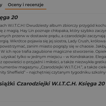
y
Oceny i recenzje
ięga 20
kach W.I.T.C.H.! Dwudziesty album zbiorczy przygód koch
ię z magią. Hay Lin poznaje chłopaka, który szybko zaczy
ch przerw w dostawie prądu, a czarodziejki zaczynają z
nergią. Wkrótce pojawia się jej siostra, Lady Crush, królow
owstrzymać, zanim miasto pogrąży się w chaosie. Jakby 
y. W ich ręce trafia zagubione magiczne stworzenie. Opiek
 uzyskać tylko w jednym miejscu – w Kondrakarze. Elega
 opowieści o przyjaźni i miłości, a także niezwykła gratk
merów magazynu „Czarodziejki W.I.T.C.H.”, a także cieka
Vanity Sheffield” – najchętniej czytanym tygodniku szkoln
siążki
Czarodziejki W.I.T.C.H. Księga 20