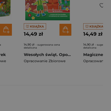
KSIĄŻKA
KSIĄŻKA
14,49 zł
14,49 zł
14,90 zł
14,90 zł
a
- sugerowana cena
- sugerowan
detaliczna
detaliczna
rek
Wesołych świąt. Opowiadanka & rzepiki
owe
Opracowanie Zbiorowe
Opracowanie Z