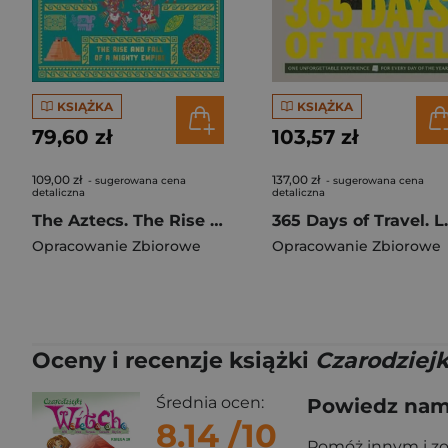
KSIĄŻKA
KSIĄŻKA
79,60 zł
103,57 zł
109,00 zł
137,00 zł
- sugerowana cena
- sugerowana cena
detaliczna
detaliczna
The Aztecs. The Rise and Fall of a Mighty Empire
365 Days o
Opracowanie Zbiorowe
Opracowanie Zbiorowe
Oceny i recenzje książki
Czarodziejk
Średnia ocen:
Powiedz nam,
8.14
/10
Pomóż innym i z