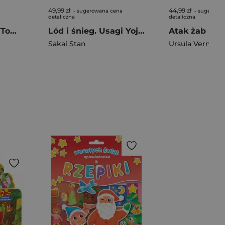
49,99 zł
44,99 zł
- sugerowana cena
- sugerowa
detaliczna
detaliczna
Tytus, Romek i A’Tomek. Nowe przygody. Księga I
Lód i śnieg. Usagi Yojimbo. Tom 6
Sakai Stan
Ursula Vernon