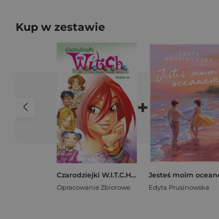
Kup w zestawie
+
Czarodziejki W.I.T.C.H. Księga 20
Opracowanie Zbiorowe
Edyta Prusinowska