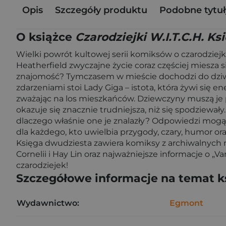
Opis
Szczegóły produktu
Podobne tytuł
O książce
Czarodziejki W.I.T.C.H. Ks
Wielki powrót kultowej serii komiksów o czarodziej
Heatherfield zwyczajne życie coraz częściej miesza s
znajomość? Tymczasem w mieście dochodzi do dziwny
zdarzeniami stoi Lady Giga – istota, która żywi się e
zważając na los mieszkańców. Dziewczyny muszą je p
okazuje się znacznie trudniejsza, niż się spodziewał
dlaczego właśnie one je znalazły? Odpowiedzi mogą
dla każdego, kto uwielbia przygody, czary, humor oraz
Księga dwudziesta zawiera komiksy z archiwalnych nu
Cornelii i Hay Lin oraz najważniejsze informacje o „
czarodziejek!
Szczegółowe informacje na temat k
Wydawnictwo:
Egmont