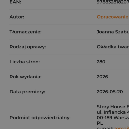
EAN:
97883281820
Autor:
Opracowanie
Tłumaczenie:
Joanna Szab
Rodzaj oprawy:
Okładka twa
Liczba stron:
280
Rok wydania:
2026
Data premiery:
2026-05-20
Story House E
ul. Inflancka 
Podmiot odpowiedzialny:
00-189 Wars
PL
e-mail:
[emai