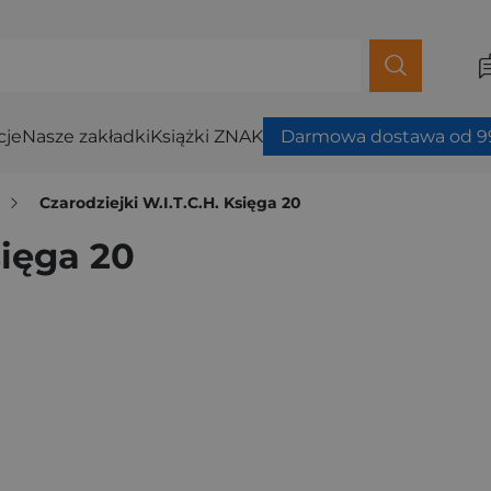
cje
Nasze zakładki
Książki ZNAK
Darmowa dostawa od 99
Czarodziejki W.I.T.C.H. Księga 20
sięga 20