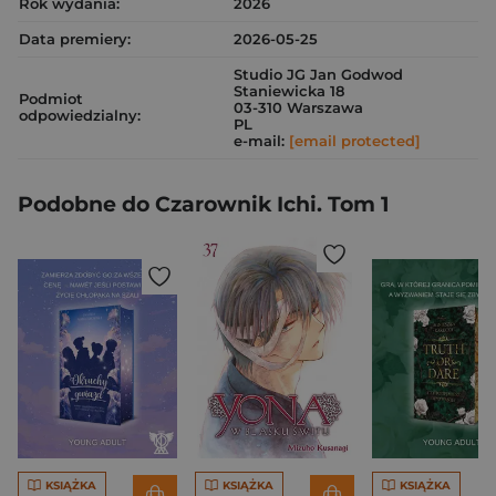
Rok wydania:
2026
Data premiery:
2026-05-25
Studio JG Jan Godwod
Staniewicka 18
Podmiot
03-310 Warszawa
odpowiedzialny:
PL
e-mail:
[email protected]
Podobne do Czarownik Ichi. Tom 1
KSIĄŻKA
KSIĄŻKA
KSIĄŻKA