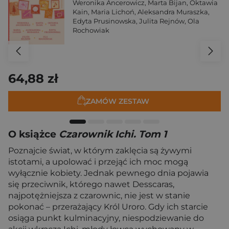
Weronika Ancerowicz
,
Marta Bijan
,
Oktawia
Kain
,
Maria Lichoń
,
Aleksandra Muraszka
,
Edyta Prusinowska
,
Julita Rejnów
,
Ola
Rochowiak
64,88 zł
ZAMÓW ZESTAW
O książce
Czarownik Ichi. Tom 1
Poznajcie świat, w którym zaklęcia są żywymi
istotami, a upolować i przejąć ich moc mogą
wyłącznie kobiety. Jednak pewnego dnia pojawia
się przeciwnik, którego nawet Desscaras,
najpotężniejsza z czarownic, nie jest w stanie
pokonać – przerażający Król Uroro. Gdy ich starcie
osiąga punkt kulminacyjny, niespodziewanie do