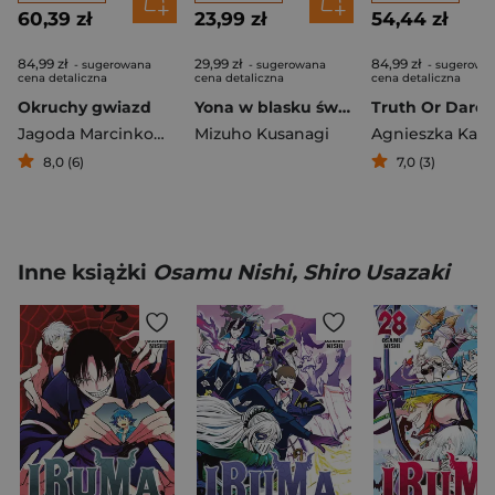
60,39 zł
23,99 zł
54,44 zł
84,99 zł
29,99 zł
84,99 zł
- sugerowana
- sugerowana
- sugerowa
cena detaliczna
cena detaliczna
cena detaliczna
Okruchy gwiazd
Yona w blasku świtu. Tom 37
Truth Or Dare
Jagoda Marcinkowska
Mizuho Kusanagi
Agnieszka Kare
8,0 (6)
7,0 (3)
Inne książki
Osamu Nishi, Shiro Usazaki