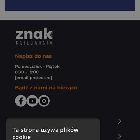
Napisz do nas
Poniedziałek - Piątek
8:00 - 18:00
[email protected]
Bądź z nami na bieżąco
O Księgarni Znak
Ta strona używa plików
cookie
Zakupy u nas