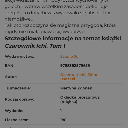
akcji wkracza Ichi, młody łowca wychowany w
górach, i wbrew wszelkim zasadom dokonuje
czegoś, co dotychczas wydawało się absolutnie
niemożliwe...
Tak oto rozpoczyna się magiczna przygoda, która
nigdy nie miała prawa się wydarzyć!
Szczegółowe informacje na temat książki
Czarownik Ichi. Tom 1
Wydawnictwo:
Studio Jg
EAN:
9788382579659
Osamu Nishi
,
Shiro
Autor:
Usazaki
Tłumaczenie:
Martyna Zdonek
Okładka broszurowa
Rodzaj oprawy:
(miękka)
Wydanie:
1
Liczba stron:
180