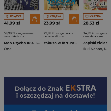
KSIĄŻKA
KSIĄŻKA
KSIĄŻKA
41,99 zł
23,99 zł
28,53 zł
59,99 zł
29,99 zł
34,99 zł
- sugerowana
- sugerowana
- sugerowa
cena detaliczna
cena detaliczna
cena detaliczna
Mob Psycho 100. Tom 6
Yakuza w fartuszku. Kodeks perfekcyjnego pana domu. Tom 12
One
Ikki Nanao
,
Natsu H
Dołącz do
Znak
i oszczędzaj na dostawie!