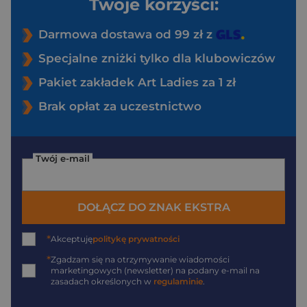
Twoje korzyści:
Darmowa dostawa od 99 zł z
Specjalne zniżki tylko dla klubowiczów
Pakiet zakładek Art Ladies za 1 zł
Brak opłat za uczestnictwo
Twój e-mail
DOŁĄCZ DO ZNAK EKSTRA
*
Akceptuję
politykę prywatności
*
Zgadzam się na otrzymywanie wiadomości
marketingowych (newsletter) na podany
e-mail
na
zasadach określonych w
regulaminie
.