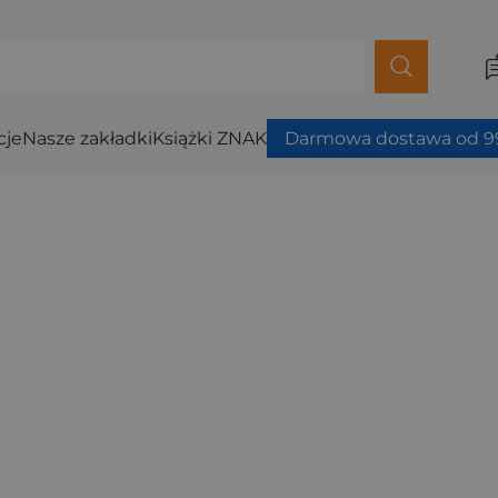
cje
Nasze zakładki
Książki ZNAK
Darmowa dostawa od 99