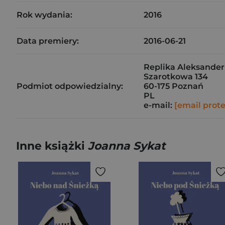
Rok wydania:
2016
Data premiery:
2016-06-21
Replika Aleksander 
Szarotkowa 134
Podmiot odpowiedzialny:
60-175 Poznań
PL
e-mail:
[email prot
Inne książki
Joanna Sykat