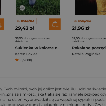
KSIĄŻKA
KSIĄŻKA
29,43 zł
21,96 zł
36,90 zł
32,00 zł
- sugerowana cena
- sugerowana cen
detaliczna
detaliczna
Sukienka w kolorze nocnego nieba
Pokalane poczęc
Karen Foxlee
Natalia Rogińska
6,5 (100)
y. Tych miłości, tych jej oblicz jest tyle, ilu ludzi na świe
em. Znalazła miłość, jaka trafia się raz na wiele przyp
a na dzień, wyprowadził się ze wspólnej sypialni i podzie
kuje budowany dom i zaciągnięty na niego kredyt. Czy Łu