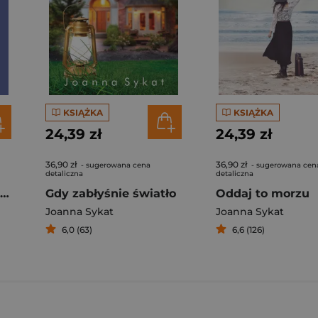
KSIĄŻKA
KSIĄŻKA
24,39 zł
24,39 zł
36,90 zł
36,90 zł
- sugerowana cena
- sugerowana cen
detaliczna
detaliczna
Niebo pod Śnieżką wyd. 2
Gdy zabłyśnie światło
Oddaj to morzu
Joanna Sykat
Joanna Sykat
6,0 (63)
6,6 (126)