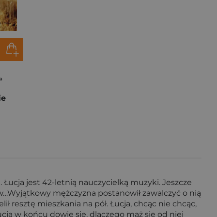
a
ie
cie. Łucja jest 42-letnią nauczycielką muzyki. Jeszcze
adków…Wyjątkowy mężczyzna postanowił zawalczyć o nią
lił resztę mieszkania na pół. Łucja, chcąc nie chcąc,
cja w końcu dowie się, dlaczego mąż się od niej