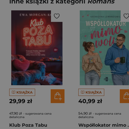
Inne książki z kategorii
Romans
KSIĄŻKA
KSIĄŻKA
29,99 zł
40,99 zł
47,90 zł
54,90 zł
- sugerowana cena
- sugerowana cena
detaliczna
detaliczna
Klub Poza Tabu
Współlok