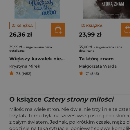
KSIĄŻKA
KSIĄŻKA
26,36 zł
23,99 zł
39,99 zł
35,00 zł
- sugerowana cena
- sugerowana cena
detaliczna
detaliczna
Większy kawałek nieba
Ta którą znam
Krystyna Mirek
Małgorzata Warda
7,5 (1452)
7,1 (543)
O książce
Cztery strony miłości
Miłość ma wiele stron. Nie dwie, nie trzy i nie te czter
trzy lata temu była najszczęśliwszą osobą pod słońc
z całym światem. Jednak, po krótkim czasie, mąż z dni
godzi się na taką sytuację, ponieważ sprawę kompli