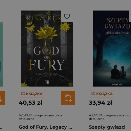
KSIĄŻKA
KSIĄŻKA
40,53 zł
33,94 zł
62,90 zł
42,99 zł
- sugerowana cena
- sugerowana cen
detaliczna
detaliczna
ator mimo woli
God of Fury. Legacy of Gods Tom 5
Szepty gwiazd