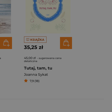
KSIĄŻKA
35,25 zł
45,00 zł
a
- sugerowana cena
detaliczna
Tutaj, tam, tu
Joanna Sykat
7,9 (18)