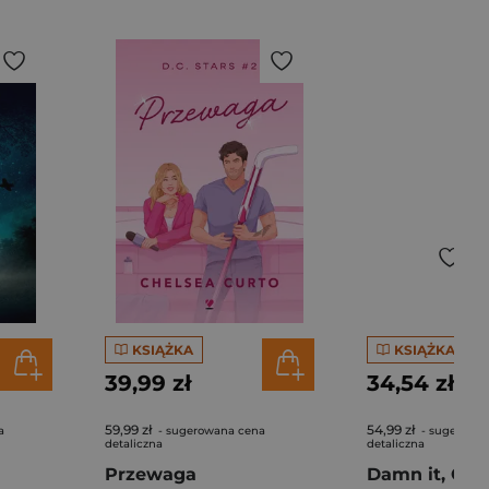
KSIĄŻKA
KSIĄŻKA
39,99 zł
34,54 zł
59,99 zł
54,99 zł
a
- sugerowana cena
- sugerowa
detaliczna
detaliczna
Przewaga
Damn it, Cly