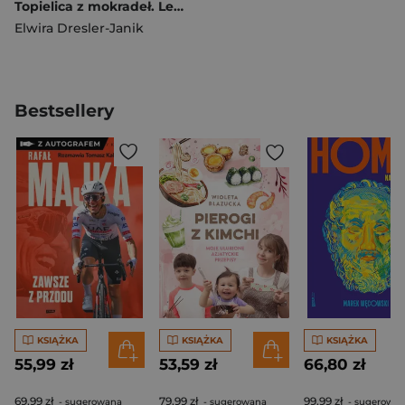
Topielica z mokradeł. Leszygród. Słowiańskie Światy. Tom 2 (ilustrowane brzegi)
Elwira Dresler-Janik
Bestsellery
KSIĄŻKA
KSIĄŻKA
KSIĄŻKA
55,99 zł
53,59 zł
66,80 zł
69,99 zł
79,99 zł
99,99 zł
- sugerowana
- sugerowana
- sugerowa