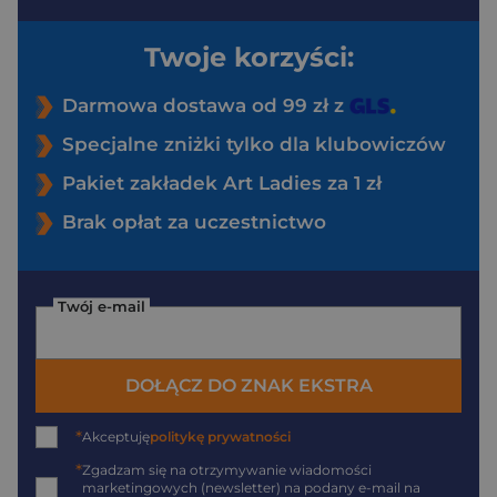
Twoje korzyści:
Darmowa dostawa od 99 zł z
Specjalne zniżki tylko dla klubowiczów
Pakiet zakładek Art Ladies za 1 zł
Brak opłat za uczestnictwo
Twój e-mail
DOŁĄCZ DO ZNAK EKSTRA
*
Akceptuję
politykę prywatności
*
Zgadzam się na otrzymywanie wiadomości
marketingowych (newsletter) na podany
e-mail
na