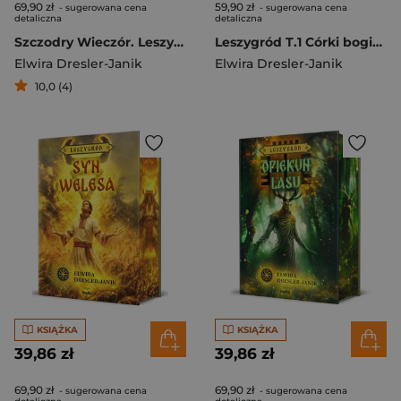
69,90 zł
59,90 zł
- sugerowana cena
- sugerowana cena
detaliczna
detaliczna
Szczodry Wieczór. Leszygród, tom 4
Leszygród T.1 Córki bogini Mokosz
Elwira Dresler-Janik
Elwira Dresler-Janik
10,0 (4)
KSIĄŻKA
KSIĄŻKA
39,86 zł
39,86 zł
69,90 zł
69,90 zł
- sugerowana cena
- sugerowana cena