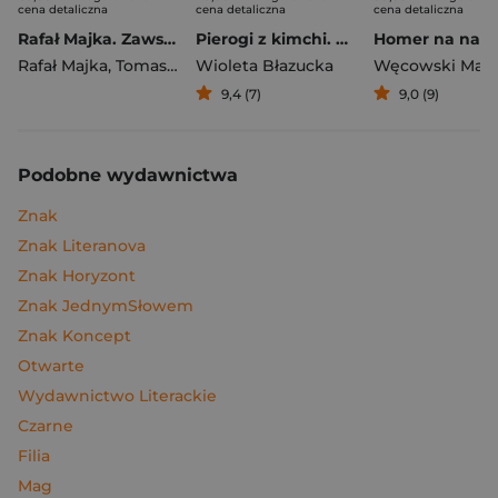
cena detaliczna
cena detaliczna
cena detaliczna
Rafał Majka. Zawsze z przodu. Rozmawia Tomasz Kalemba - książka z autografem
Pierogi z kimchi. Moje ulubione azjatyckie przepisy
Rafał Majka
,
Tomasz Kalemba
Wioleta Błazucka
Węcowski Mar
9,4 (7)
9,0 (9)
Podobne wydawnictwa
Znak
Znak Literanova
Znak Horyzont
Znak JednymSłowem
Znak Koncept
Otwarte
Wydawnictwo Literackie
Czarne
Filia
Mag