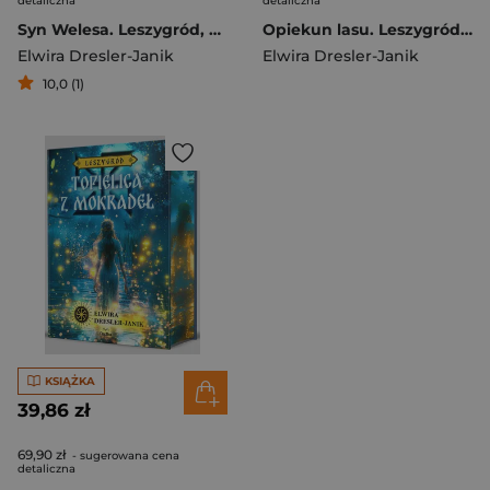
detaliczna
detaliczna
Syn Welesa. Leszygród, prequel (barwione brzegi)
Opiekun lasu. Leszygród. Słowiańskie Światy. Tom 3 (ilustrowane brzegi)
Elwira Dresler-Janik
Elwira Dresler-Janik
10,0 (1)
KSIĄŻKA
39,86 zł
69,90 zł
- sugerowana cena
detaliczna