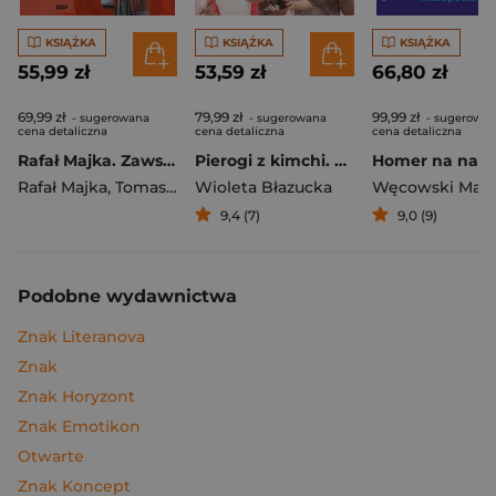
KSIĄŻKA
KSIĄŻKA
KSIĄŻKA
55,99 zł
53,59 zł
66,80 zł
69,99 zł
79,99 zł
99,99 zł
- sugerowana
- sugerowana
- sugerowa
cena detaliczna
cena detaliczna
cena detaliczna
Rafał Majka. Zawsze z przodu. Rozmawia Tomasz Kalemba - książka z autografem
Pierogi z kimchi. Moje ulubione azjatyckie przepisy
Rafał Majka
,
Tomasz Kalemba
Wioleta Błazucka
Węcowski Mar
9,4 (7)
9,0 (9)
Podobne wydawnictwa
Znak Literanova
Znak
Znak Horyzont
Znak Emotikon
Otwarte
Znak Koncept