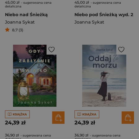
45,00 zł
45,00 zł
- sugerowana cena
- sugerowana cena
detaliczna
detaliczna
Niebo nad Śnieżką
Niebo pod Śnieżką wyd. 2
Joanna Sykat
Joanna Sykat
8,7 (3)
KSIĄŻKA
KSIĄŻKA
24,39 zł
24,39 zł
36,90 zł
36,90 zł
- sugerowana cena
- sugerowana cena