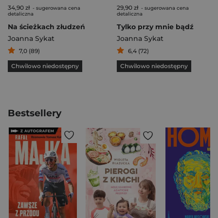
34,90 zł
29,90 zł
- sugerowana cena
- sugerowana cena
detaliczna
detaliczna
Na ścieżkach złudzeń
Tylko przy mnie bądź
Joanna Sykat
Joanna Sykat
7,0 (89)
6,4 (72)
Chwilowo niedostępny
Chwilowo niedostępny
Bestsellery