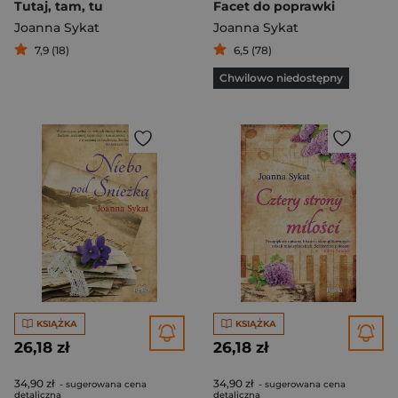
Tutaj, tam, tu
Facet do poprawki
Joanna Sykat
Joanna Sykat
7,9 (18)
6,5 (78)
Chwilowo niedostępny
KSIĄŻKA
KSIĄŻKA
26,18 zł
26,18 zł
34,90 zł
34,90 zł
- sugerowana cena
- sugerowana cena
detaliczna
detaliczna