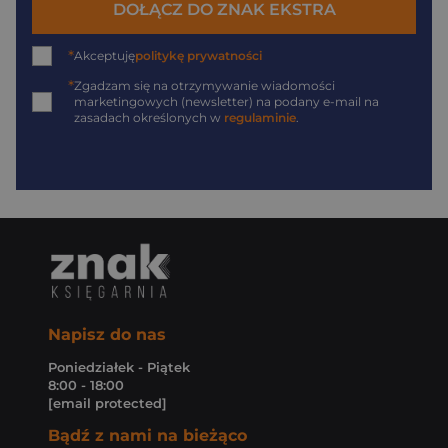
DOŁĄCZ DO ZNAK EKSTRA
*
Akceptuję
politykę prywatności
*
Zgadzam się na otrzymywanie wiadomości
marketingowych (newsletter) na podany
e-mail
na
zasadach określonych w
regulaminie
.
Napisz do nas
Poniedziałek - Piątek
8:00 - 18:00
[email protected]
Bądź z nami na bieżąco