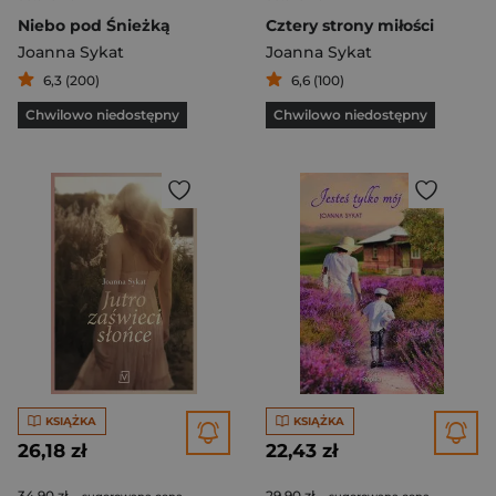
Niebo pod Śnieżką
Cztery strony miłości
Joanna Sykat
Joanna Sykat
6,3 (200)
6,6 (100)
Chwilowo niedostępny
Chwilowo niedostępny
KSIĄŻKA
KSIĄŻKA
26,18 zł
22,43 zł
34,90 zł
29,90 zł