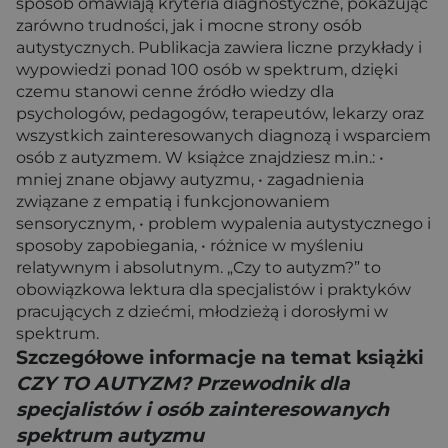
sposób omawiają kryteria diagnostyczne, pokazując
zarówno trudności, jak i mocne strony osób
autystycznych. Publikacja zawiera liczne przykłady i
wypowiedzi ponad 100 osób w spektrum, dzięki
czemu stanowi cenne źródło wiedzy dla
psychologów, pedagogów, terapeutów, lekarzy oraz
wszystkich zainteresowanych diagnozą i wsparciem
osób z autyzmem. W książce znajdziesz m.in.: •
mniej znane objawy autyzmu, • zagadnienia
związane z empatią i funkcjonowaniem
sensorycznym, • problem wypalenia autystycznego i
sposoby zapobiegania, • różnice w myśleniu
relatywnym i absolutnym. „Czy to autyzm?” to
obowiązkowa lektura dla specjalistów i praktyków
pracujących z dziećmi, młodzieżą i dorosłymi w
spektrum.
Szczegółowe informacje na temat książki
CZY TO AUTYZM? Przewodnik dla
specjalistów i osób zainteresowanych
spektrum autyzmu