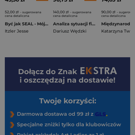
52,00 zł
140,00 zł
90,00 zł
- sugerowana
- sugerowana
- sugerowa
cena detaliczna
cena detaliczna
cena detaliczna
Być jak SEAL - Mój niesamowity miesiąc z amerykańskim komandosem (wyd. II
Analiza sytuacji finansowej przedsiębiorstwa na podstawie jednostkowego i skonsolidowanego sprawozda
Itzler Jesse
Dariusz Wędzki
Dołącz do
Znak
i oszczędzaj na dostawie!
Twoje korzyści:
Darmowa dostawa od 99 zł z
Specjalne zniżki tylko dla klubowiczów