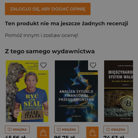
ZALOGUJ SIĘ, ABY DODAĆ OPINIĘ
Ten produkt nie ma jeszcze żadnych recenzji
Pomóż innym i zostaw ocenę!
Z tego samego wydawnictwa
KSIĄŻKA
KSIĄŻKA
KSIĄŻKA
45,56 zł
96,75 zł
74,63 zł