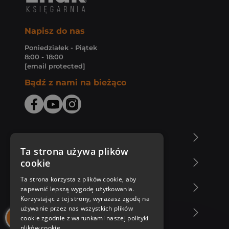
Napisz do nas
Poniedziałek - Piątek
8:00 - 18:00
[email protected]
Bądź z nami na bieżąco
O Księgarni Znak
Ta strona używa plików
cookie
Zakupy u nas
Ta strona korzysta z plików cookie, aby
Nasza oferta
zapewnić lepszą wygodę użytkowania.
Korzystając z tej strony, wyrażasz zgodę na
używanie przez nas wszystkich plików
Nasi autorzy
cookie zgodnie z warunkami naszej polityki
plików cookie.