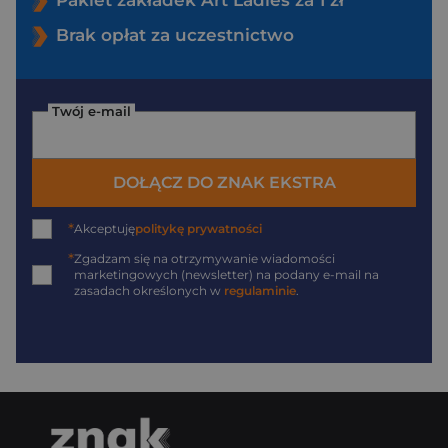
Pakiet zakładek Art Ladies za 1 zł
Brak opłat za uczestnictwo
Twój e-mail
DOŁĄCZ DO ZNAK EKSTRA
*
Akceptuję
politykę prywatności
*
Zgadzam się na otrzymywanie wiadomości
marketingowych (newsletter) na podany
e-mail
na
zasadach określonych w
regulaminie
.