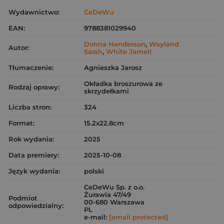
Wydawnictwo:
CeDeWu
EAN:
9788381029940
Donna Henderson
,
Wayland
Autor:
Sarah
,
White Jamell
Tłumaczenie:
Agnieszka Jarosz
Okładka broszurowa ze
Rodzaj oprawy:
skrzydełkami
Liczba stron:
324
Format:
15.2x22.8cm
Rok wydania:
2025
Data premiery:
2025-10-08
Język wydania:
polski
CeDeWu Sp. z o.o.
Żurawia 47/49
Podmiot
00-680 Warszawa
odpowiedzialny:
PL
e-mail:
[email protected]