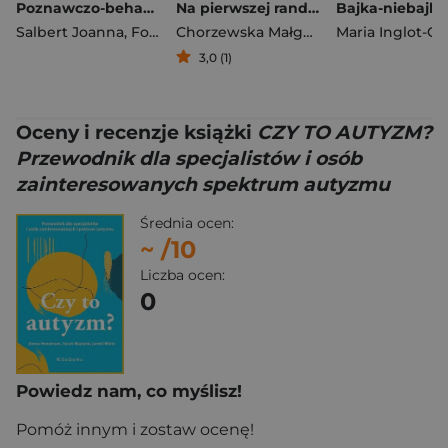
Poznawczo-behawioralna terapia bezsenności CBT-I Podręcznik dla praktyka
Na pierwszej randce widać wszystko
Bajka-niebajka
Salbert Joanna
,
Fornal-Pawłowska Małgorzata
Chorzewska Małgorzata
Maria Inglot-G
,
Pilarski Prz
3,0 (1)
Oceny i recenzje książki
CZY TO AUTYZM?
Przewodnik dla specjalistów i osób
zainteresowanych spektrum autyzmu
Średnia ocen:
~
/10
Liczba ocen:
0
Powiedz nam, co myślisz!
Pomóż innym i zostaw ocenę!